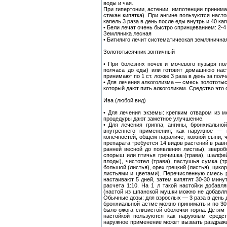
воды и чая.
При гипертонии, астении, импотенции принимаю
стакан кипятка). При ангине пользуются насто
капель 3 раза в день после еды внутрь и 40 ка
• Бели лечат очень быстро спринцеванием: 2-4 
Земляника лесная
• Битияиго лечит систематическая земляничная
Золототысячник зонтичный
• При болезнях почек и мочевого пузыря пол
полчаса до еды) или готовят домашнюю наст
принимают по 1 ст. ложке 3 раза в день за полч
• Для лечения алкоголизма — смесь золототыс
который дают пить алкоголикам. Средство это 
Ива (любой вид)
• Для лечения экземы: крепким отваром из 
процедуры дают заметное улучшение.
• Для лечения гриппа, ангины, бронхиально
внутреннего применения; как наружное — п
конечностей, общем параличе, кожной сыпи, ч
препарата требуется 14 видов растений в рав
ранней весной до появления листвы), зверобо
спорыш или птичья гречишка (трава), шалфей
плоды), чистотел (трава), пастушья сумка (т
большой (листья), орех грецкий (листья), цико
листьями и цветами). Перечисленную смесь р
настаивают 5 дней, затем кипятят 30-30 мину
расчета 1:10. На 1 л такой настойки добав
(настой из шпанской мушки можно не добавлят
Обычные дозы: для взрослых — 3 раза в день д
бронхиальной астме можно принимать и по 30 
было ожога слизистой оболочки горла. Детям 
настойкой пользуются как наружным средст
наружное применение может вызвать раздражен