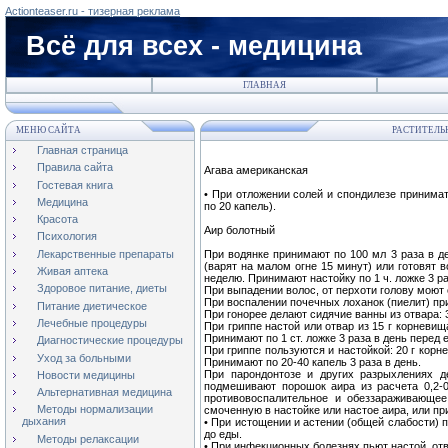
Actionteaser.ru - тизерная реклама
Всё для всех - медицина
ГЛАВНАЯ
МЕНЮ САЙТА
РАСТИТЕЛЬ
Главная страница
Правила сайта
Агава американская
Гостевая книга
• При отложении солей и спондилезе принимат
Медицина
по 20 капель).
Красота
Аир болотный
Психология
Лекарственные препараты
При водянке принимают по 100 мл 3 раза в де
(варят на малом огне 15 минут) или готовят в
Живая аптека
неделю. Принимают настойку по 1 ч. ложке 3 ра
Здоровое питание, диеты
При выпадении волос, от перхоти голову моют
При воспалении почечных лоханок (пиелит) при
Питание диетическое
При гонорее делают сидячие ванны из отвара: 3
Лечебные процедуры
При гриппе настой или отвар из 15 г корневищ
Принимают по 1 ст. ложке 3 раза в день перед 
Диагностические процедуры
При гриппе пользуются и настойкой: 20 г корн
Уход за больными
Принимают по 20-40 капель 3 раза в день.
При парондонтозе и других разрыхлениях д
Новости медицины
подмешивают порошок аира из расчета 0,2-0
Альтернативная медицина
противовоспалительное и обеззараживающее
Методы нормализации
смоченную в настойке или настое аира, или п
дыхания
• При истощении и астении (общей слабости) п
до еды.
Методы релаксации
• При инфекционных болезнях пьют настой, отв