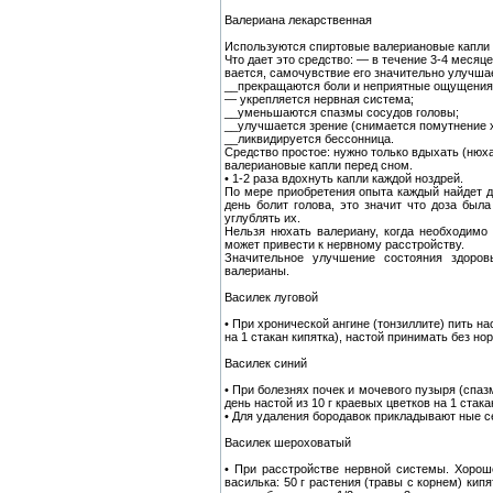
Валериана лекарственная
Используются спиртовые валериановые капли (
Что дает это средство: — в течение 3-4 месяц
вается, самочувствие его значительно улучша
__прекращаются боли и неприятные ощущения 
— укрепляется нервная система;
__уменьшаются спазмы сосудов головы;
__улучшается зрение (снимается помутнение х
__ликвидируется бессонница.
Средство простое: нужно только вдыхать (нюх
валериановые капли перед сном.
• 1-2 раза вдохнуть капли каждой ноздрей.
По мере приобретения опыта каждый найдет 
день болит голова, это значит что доза была
углублять их.
Нельзя нюхать валериану, когда необходимо
может привести к нервному расстройству.
Значительное улучшение состояния здоров
валерианы.
Василек луговой
• При хронической ангине (тонзиллите) пить на
на 1 стакан кипятка), настой принимать без но
Василек синий
• При болезнях почек и мочевого пузыря (спазм
день настой из 10 г краевых цветков на 1 стака
• Для удаления бородавок прикладывают ные с
Василек шероховатый
• При расстройстве нервной системы. Хорош
василька: 50 г растения (травы с корнем) ки