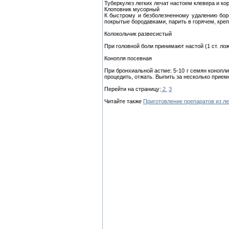
Туберкулез легких лечат настоем клевера и кор
Клоповник мусорный
К быстрому и безболезненному удалению бор
покрытые бородавками, парить в горячем, креп
Колокольчик развесистый
При головной боли принимают настой (1 ст. лож
Конопля посевная
При бронхиальной астме: 5-10 г семян конопли
процедить, отжать. Выпить за несколько прием
Перейти на страницу:
2
3
Читайте также
Приготовление препаратов из л