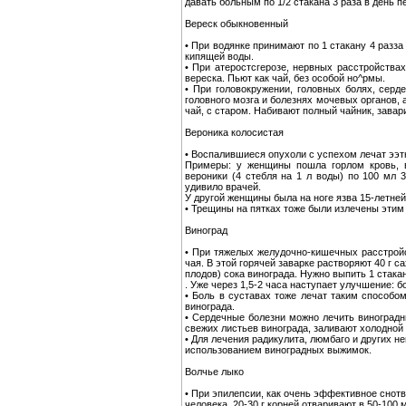
давать больным по 1/2 стакана 3 раза в день п
Вереск обыкновенный
• При водянке принимают по 1 стакану 4 разза 
кипящей воды.
• При атеростсгерозе, нервных расстройствах
вереска. Пьют как чай, без особой но^рмы.
• При головокружении, головных болях, серд
головного мозга и болезнях мочевых органов, 
чай, с старом. Набивают полный чайник, завар
Вероника колосистая
• Воспалившиеся опухоли с успехом лечат ээт
Примеры: у женщины пошла горлом кровь, в
вероники (4 стебля на 1 л воды) по 100 мл 
удивило врачей.
У другой женщины была на ноге язва 15-летней
• Трещины на пятках тоже были излечены этим
Виноград
• При тяжелых желудочно-кишечных расстройс
чая. В этой горячей заварке растворяют 40 г с
плодов) сока винограда. Нужно выпить 1 стака
. Уже через 1,5-2 часа наступает улучшение: 
• Боль в суставах тоже лечат таким способо
винограда.
• Сердечные болезни можно лечить виноград
свежих листьев винограда, заливают холодной 
• Для лечения радикулита, люмбаго и других н
использованием виноградных выжимок.
Волчье лыко
• При эпилепсии, как очень эффективное снотв
человека, 20-30 г корней отваривают в 50-100 