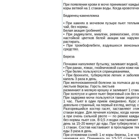
При появлении крови в моче принимают каждый ч
коры ветвей на 1 стакан воды. Когда кровотеч
Бедренец-камнеломка
• При камнях в мочевом пузыре пьют теплым
чай, без нормы.
Белая акация (робиния)
• При радикулите, миалгии, ревматизме, отл
настойкой цветков белой акации как наруж
растирать.
• При тромбофлебите, вздувшихся венозных
средство.
Береза
Почками наполняют бутылку, заливают водкой,
• При ранах, язвах, гнойничковой сыпи кожи н
• При белях пользуются спринцеваниями,
• При бронхите, туберкулезе легких и забол
капель 3 раза в день.
При желчнокаменной болезни за полчаса до е
листьев березы. Горсть листьев
разминают в мелкую крошку и заливают 1 стака
При золотухе и цинге пьют березовый сок без 
При задержке мочи пользуются таким рецептом
1 час. Пьют в один прием ежедневно. Курс 
довольно странный, на первый взгляд, метод:
Разгоревшийся костер гасят, заставляют эт
стакан водки. Для лечения холеры, когда начин
а при очень сильной рвоте — по рюмке кажд
без нормы пьют сок. В 0,5 л водки настаивают 
день за 15-20 минут до еды. При туберкулезе:
1 стакан. Состав настаивают в прохладном тем
еды 3 раза в день.
При отложении солей: 1 кг коры березы, 1 кг к
уваривая его. Принимать по 1/3-1/2 стакана 