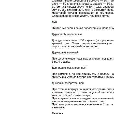
сложный: корня девясила высокого — 50 г, а
аира — 50 г, зеленых грецких орехов — 50 г,
Затем на 1 л воды берут по 50 г травы звероб
Эту смесь кипятят 20 минут в закрытой пос
микстурой делают растирания и компрессы
Спринцевания нужно делать при раке матки.
Дуб
Цинготные десны лечат полосканием, использу
Дурман обыкновенный
Для удаления волос 150 г травы (все растение
крепкий отвар. Этим отваром смазывают участ
портится и своих свойств не теряет.
Дурнишник колючий
При фурункулезе, нарывах, ячменях, прыщах и
3 раза в день.
Дурнишник обыкновенный
При камнях в почках принимать 2 недели нас
минуту и с утра до вечера настаивать). Приним
Дымянка лекарственная
При атонии желудочно-кишечного тракта пить по
ч. ложки) травы на 1 стакан воды. Можно прини
мл спирта или 1 стакан водки.
При водянке, катаре желудка, при пониженной
аналогично принимают настой или отвар.
При геморрое пользуются еще мазью: 1 часть 
вазелина.
Ежевика