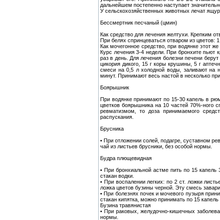
дальнейшем постепенно наступает значительн
У сельскохозяйственных животных лечат ящур
Бессмертник песчаный (цмин)
Как средство для лечения желтухи. Крепким от
При белях спринцеваться отваром из цветов: 1 
Как мочегонное средство, при водянке этот же 
Курс лечения 3-4 недели. При бронхите пьют к
раз в день. Для лечения болезни печени берут 
цикория дикого, 15 г коры крушины, 5 г аптеч
смеси на 0,5 л холодной воды, заливают на н
минут. Принимают весь настой в несколько при
Боярышник
При водянке принимают по 15-30 капель в рюм
цветков боярышника на 10 частей 70%-ного сп
ревматизмом, то доза принимаемого средст
распускания.
Брусника
• При отложении солей, подагре, суставном ре
чай из листьев брусники, без особой нормы.
Будра плющевидная
• При бронхиальной астме пить по 15 капель 3
стакан водки.
• При воспалении легких: по 2 ст. ложки лист
ложка цветов бузины черной. Эту смесь завари
• При болезнях почек и мочевого пузыря приним
стакан кипятка, можно принимать по 15 капель
Бузина травянистая
• При раковых, желудочно-кишечных заболева
нормы.