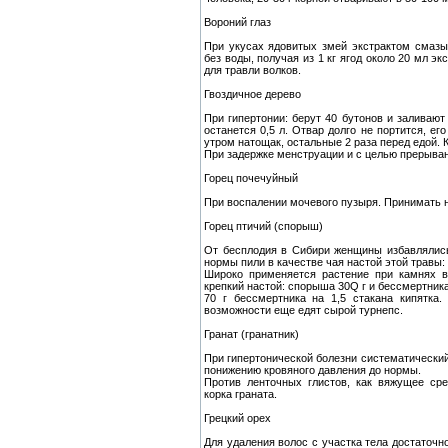
Вороний глаз
При укусах ядовитых змей экстрактом смазы
без воды, получая из 1 кг ягод около 20 мл э
для травли волков.
Гвоздичное дерево
При гипертонии: берут 40 бутонов и заливают
останется 0,5 л. Отвар долго не портится, ег
утром натощак, остальные 2 раза перед едой. 
При задержке менструации и с целью прерыва
Горец почечуйный
При воспалении мочевого пузыря. Принимать на
Горец птичий (спорыш)
От бесплодия в Сибири женщины избавлялис
нормы пили в качестве чая настой этой травы: 
Широко применяется растение при камнях в
крепкий настой: спорыша 30Q г и бессмертника 
70 г бессмертника на 1,5 стакана кипятка
возможности еще едят сырой турнепс.
Гранат (гранатник)
При гипертонической болезни систематический
понижению кровяного давления до нормы.
Против ленточных глистов, как вяжущее ср
корка граната.
Грецкий орех
Для удаления волос с участка тела достаточн