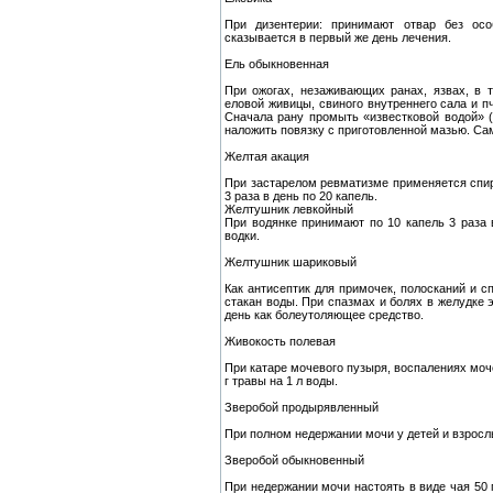
При дизентерии: принимают отвар без осо
сказывается в первый же день лечения.
Ель обыкновенная
При ожогах, незаживающих ранах, язвах, в 
еловой живицы, свиного внутреннего сала и п
Сначала рану промыть «известковой водой» (1
наложить повязку с приготовленной мазью. Са
Желтая акация
При застарелом ревматизме применяется спир
3 раза в день по 20 капель.
Желтушник левкойный
При водянке принимают по 10 капель 3 раза в
водки.
Желтушник шариковый
Как антисептик для примочек, полосканий и с
стакан воды. При спазмах и болях в желудке э
день как болеутоляющее средство.
Живокость полевая
При катаре мочевого пузыря, воспалениях моче
г травы на 1 л воды.
Зверобой продырявленный
При полном недержании мочи у детей и взрослы
Зверобой обыкновенный
При недержании мочи настоять в виде чая 50 