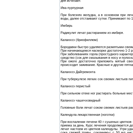
дня исчезает.
Ива пурпурная
При болезнях желудка, а в основном при леч
воды, далее отстаивают сутки. Принимают по 1/
Имбирь
Радикулит лечат растиранием из имбиря.
Каланхоэ (бриофиллюм)
Бородавки быстро удаляются размятыми свежим
При начинающемся насморке достаточно 1-2 ра
При заболеваниях горла (простудного характер
средство (сок для смазывания в носу и полоск
При ожоге достаточно приложить мятый све
происходит заживание. Красные и другие пятна 
Каланхоэ Дайгремонта
При туберкулезе легких сок свежих листьев пить
Каланхоэ перистый
При сильном отеке ног растирать больные мест
Каланхоэ чашечховидный
Головные боли лечат соком свежих листьев раст
Календула лекарственная (ноготки)
При воспалении печени 40 г сушеных цветков и
приема за день. Курс лечения продолжается д
лечат настоем из цветков календулы. Угри уд
сока свежей травы, соединяю-г с 50 мл чис