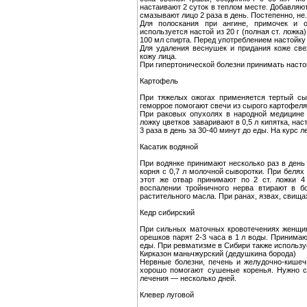
настаивают 2 суток в теплом месте. Добавляют
смазывают лицо 2 раза в день. Постепенно, не.
Для полоскания при ангине, примочек и 
используется настой из 20 г (полная ст. ложка)
100 мл спирта. Перед употреблением настойку 
Для удаления веснушек и придания коже све
кожу лица.
При гипертонической болезни принимать настой 
Картофель
При тяжелых ожогах применяется тертый сы
геморрое помогают свечи из сырого картофеля
При раковых опухолях в народной медицине 
ложку цветков заваривают в 0,5 л кипятка, на
3 раза в день за 30-40 минут до еды. На курс л
Касатик водяной
При водянке принимают несколько раз в день 
корня с 0,7 л молочной сыворотки. При белях 
этот же отвар принимают по 2 ст. ложки 4
воспалении тройничного нерва втирают в б
растительного масла. При ранах, язвах, свища
Кедр сибирский
При сильных маточных кровотечениях женщин
орешков парят 2-3 часа в 1 л воды. Принимаю
еды. При ревматизме в Сибири также использу
Кирказон маньчжурский (дедушкина борода)
Нервные болезни, печень и желудочно-кишеч
хорошо помогают сушеные коренья. Нужно с
лечения — несколько дней.
Клевер луговой