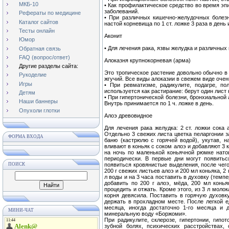
МКБ-10
• Как профилактическое средство во время эп
заболеваний.
Рефераты по медицине
• При различных кишечно-желудочных болезн
Каталог сайтов
настой корневища по 1 ст. ложке 3 раза в день 
Тесты онлайн
Аконит
Юмор
• Для лечения рака, язвы желудка и различных 
Обратная связь
FAQ (вопрос/ответ)
Алоказня крупнокорневая (арма)
Другие разделы сайта:
Это тропическое растение довольно обычно в 
Рукоделие
жгучий. Все виды алоказии в свежем виде очен
Игры
• При ревматизме, радикулите, подагре, по
используется как растирание: берут один лист н
Детям
• При гипертонической болезни, бронхиальной
Наши баннеры
Внутрь принимается по 1 ч. ложке в день.
Опухоли глотки
Алоэ древовидное
Для лечения рака желудка: 2 ст. ложки сока 
Отдельно 3 свежих листа цветка пеларгонии з
ФОРМА ВХОДА
баню (кастрюлю с горячей водой), укутав, 
вливают в коньяк с соком алоэ и добавляют 3 
на ночь по маленькой коньячной рюмке нато
периодически. В первые дни могут появитьс
ПОИСК
появиться кровянистые выделения, после чег
200 г свежих листьев алоэ и 200 мл коньяка, 2
л воды и на 3 часа поставить в духовку (темп
добавить по 200 г алоэ, мёда, 200 мл конья
процедить и отжать. Кроме этого, из 3 л моло
корня девясила. Поставить в горячую духовку
держать в прохладном месте. После легкой ед
месяца, иногда достаточно 1-го месяца и 
МИНИ-ЧАТ
минеральную воду «Боржоми».
При радикулите, склерозе, гипертонии, гипот
зубной болях, психических расстройствах, 