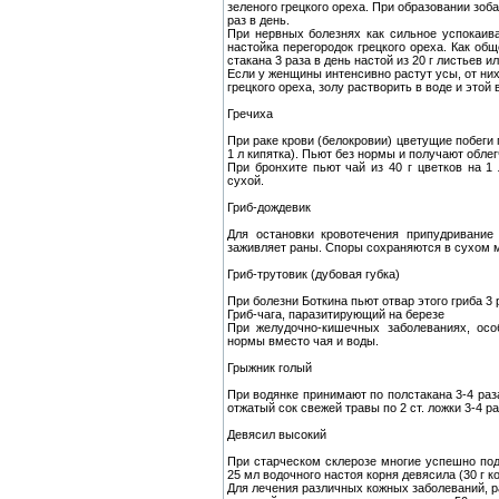
зеленого грецкого ореха. При образовании зоба
раз в день.
При нервных болезнях как сильное успокаив
настойка перегородок грецкого ореха. Как об
стакана 3 раза в день настой из 20 г листьев и
Если у женщины интенсивно растут усы, от них
грецкого ореха, золу растворить в воде и этой
Гречиха
При раке крови (белокровии) цветущие побеги 
1 л кипятка). Пьют без нормы и получают облег
При бронхите пьют чай из 40 г цветков на 1 
сухой.
Гриб-дождевик
Для остановки кровотечения припудривание
заживляет раны. Споры сохраняются в сухом м
Гриб-трутовик (дубовая губка)
При болезни Боткина пьют отвар этого гриба 3 р
Гриб-чага, паразитирующий на березе
При желудочно-кишечных заболеваниях, осо
нормы вместо чая и воды.
Грыжник голый
При водянке принимают по полстакана 3-4 раза
отжатый сок свежей травы по 2 ст. ложки 3-4 ра
Девясил высокий
При старческом склерозе многие успешно под
25 мл водочного настоя корня девясила (30 г ко
Для лечения различных кожных заболеваний, р