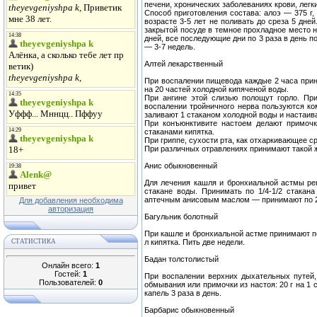
печени, хронических заболеваниях крови, легк
Способ приготовления состава: алоэ — 375 г,
возрасте 3-5 лет не поливать до среза 5 дне
закрытой посуде в темное прохладное место н
дней, все последующие дни по 3 раза в день по
— 3-7 недель.
Алтей лекарственный
При воспалении пищевода каждые 2 часа прини
на 20 частей холодной кипяченой воды.
При ангине этой слизью полощут горло. При
воспалении тройничного нерва пользуются ком
заливают 1 стаканом холодной воды и настаива
При конъюнктивите настоем делают примочки
стаканами кипятка.
При гриппе, сухости рта, как отхаркивающее ср
При различных отравлениях принимают такой ж
Анис обыкновенный
Для лечения кашля и бронхиальной астмы рек
стакане воды. Принимать по 1/4-1/2 стакан
аптечным анисовым маслом — принимают по 2-
Для добавления необходима
авторизация
Багульник болотный
При кашле и бронхиальной астме принимают по 1
СТАТИСТИКА
л кипятка. Пить две недели.
Бадан толстолистый
Онлайн всего:
1
Гостей:
1
При воспалении верхних дыхательных путей, 
Пользователей:
0
обмывания или примочки из настоя: 20 г на 1 
капель 3 раза в день.
Барбарис обыкновенный