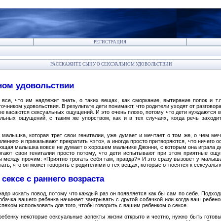
РЕГИСТРАЦИЯ
РАССКАЖИТЕ СЫНУ О СЕКСУАЛЬНОМ УДОВОЛЬСТВИИ
ном удовольствии
се, что им надлежит знать, о таких вещах, как сморкание, вытирание попок и т.
точником удовольствия. В результате дети понимают, что родители уходят от разговор
е касаются сексуальных ощущений. И это очень плохо, потому что дети нуждаются в
альных ощущений, с таким же упорством, как и в тех случаях, когда речь заходи
я малышка, которая трет свои гениталии, уже думает и мечтает о том же, о чем ме
ления» и приказывают прекратить «это», а иногда просто притворяются, что ничего 
ющая малышка вовсе не думает о хорошем мальчике Джонни, с которым она играла дн
рогают свои гениталии просто потому, что дети испытывают при этом приятные ощу
бы между прочим: «Приятно трогать себя там, правда?» И это сразу вызовет у малыша
ть, что он может говорить с родителями о тех вещах, которые относятся к сексуальн
сексе с раннего возраста
адо искать повод, потому что каждый раз он появляется как бы сам по себе. Подхо
обачка вашего ребенка начинает заигрывать с другой собачкой или когда ваш ребенок
спехом использовать для того, чтобы говорить с вашим ребенком о сексе.
ебенку некоторые сексуальные аспекты жизни открыто и честно, нужно быть готовы