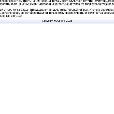
 плохо, станут смотреть на них косо. И тогда может случиться вот что: «Мистер Джон
осить свою нянечку: «Мэри Элизабет, а когда ты счастлива, то твоя вульва тоже рад
ии с тем, когда ваша пятнадцатилетняя дочь вдруг объявляет вам, что она беремен
ь детских беременностей составляет только одну шестую часть от количества береме
ано, как и в США.
Copyright MyCorp © 2026