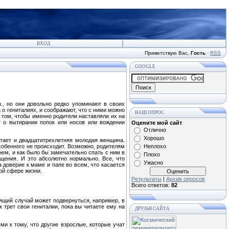
ВХОД
Приветствую Вас
,
Гость
·
RSS
GOOGLE
п., но они довольно редко упоминают в своих
а о гениталиях, и соображают, что с ними можно
НАШ ОПРОС
 том, чтобы именно родители наставляли их на
т о вытирании попок или носов или вождении
Оцените мой сайт
Отлично
Хорошо
чтает и двадцатитрехлетняя молодая женщина.
особенного не происходит. Возможно, родителям
Неплохо
ем, и как было бы замечательно спать с ним в
Плохо
щения. И это абсолютно нормально. Все, что
Ужасно
 доверие к маме и папе во всем, что касается
ой сфере жизни.
Результаты
|
Архив опросов
Всего ответов:
82
дящий случай может подвернуться, например, в
 трет свои гениталии, пока вы читаете ему на
ДРУЗЬЯ САЙТА
ми к тому, что другие взрослые, которые учат