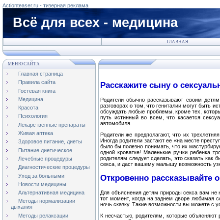
Actionteaser.ru - тизерная реклама
Всё для всех - медицина
ГЛАВНАЯ
МЕНЮ САЙТА
Главная страница
Правила сайта
Расскажите сыну о сексуаль
Гостевая книга
Медицина
Родители обычно рассказывают своим детям в
разговорах о том, что гениталии могут быть ис
Красота
обсуждать любые проблемы, кроме тех, которы
Психология
путь истинный во всем, что касается сексу
автомобиля.
Лекарственные препараты
Живая аптека
Родители же предполагают, что их трехлетня
Иногда родители застают ее «на месте преступ
Здоровое питание, диеты
было бы полезно понимать, что их мастурбиру
Питание диетическое
одной кроватке! Маленькие ручки ребенка т
родителям следует сделать, это сказать как 
Лечебные процедуры
секса, и даст вашему малышу возможность узна
Диагностические процедуры
Уход за больными
Откровенно рассказывайте о 
Новости медицины
Для объяснения детям природы секса вам не н
Альтернативная медицина
тот момент, когда на заднем дворе любимая с
Методы нормализации
ночь сказку. Такие возможности вы можете с у
дыхания
Методы релаксации
К несчастью, родителям, которые объясняют р