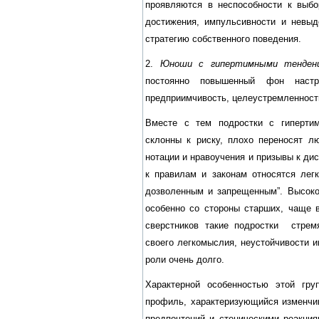
проявляются в неспособности к выб
достижения, импульсивности и невыд
стратегию собственного поведения.
2.
Юноши с гипертимными тенденц
постоянно повышенный фон настро
предприимчивость, целеустремленность
Вместе с тем подростки с гиперти
склонны к риску, плохо переносят л
нотации и нравоучения и призывы к ди
к правилам и законам относятся лег
дозволенным и запрещенным”. Высоко
особенно со стороны старших, чаще 
сверстников такие подростки стрем
своего легкомыслия, неустойчивости и
роли очень долго.
Характерной особенностью этой гр
профиль, характеризующийся изменчи
предпочтений и стеническими реакци