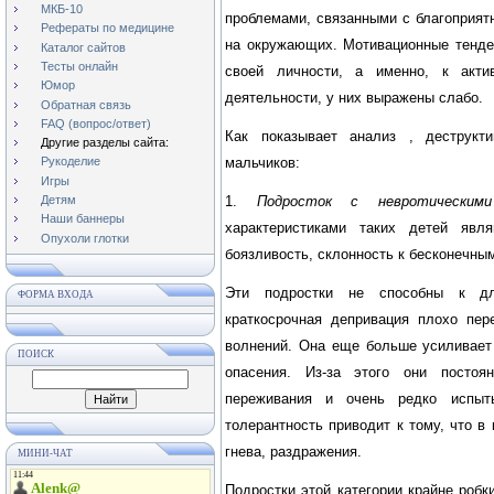
МКБ-10
проблемами, связанными с благоприят
Рефераты по медицине
на окружающих. Мотивационные тенде
Каталог сайтов
Тесты онлайн
своей личности, а именно, к акти
Юмор
деятельности, у них выражены слабо.
Обратная связь
FAQ (вопрос/ответ)
Как показывает анализ , деструкти
Другие разделы сайта:
мальчиков:
Рукоделие
Игры
1.
Подросток с невротическими
Детям
Наши баннеры
характеристиками таких детей явля
Опухоли глотки
боязливость, склонность к бесконечны
Эти подростки не способны к дл
ФОРМА ВХОДА
краткосрочная депривация плохо пер
волнений. Она еще больше усиливает
ПОИСК
опасения. Из-за этого они посто
переживания и очень редко испыт
толерантность приводит к тому, что в 
гнева, раздражения.
МИНИ-ЧАТ
Подростки этой категории крайне роб