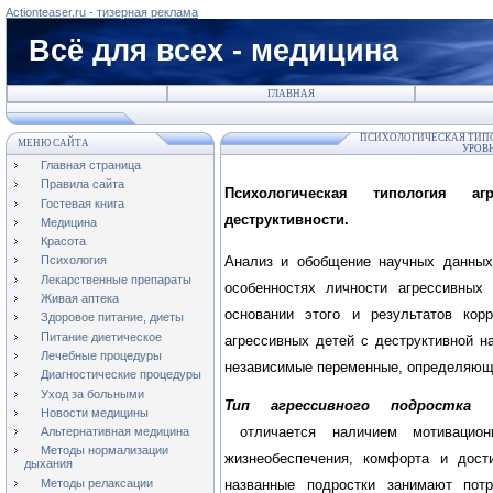
Actionteaser.ru - тизерная реклама
Всё для всех - медицина
ГЛАВНАЯ
ПСИХОЛОГИЧЕСКАЯ ТИПО
МЕНЮ САЙТА
УРОВ
Главная страница
Правила сайта
Психологическая типология 
Гостевая книга
деструктивности.
Медицина
Красота
Анализ и обобщение научных данных 
Психология
Лекарственные препараты
особенностях личности агрессивных
Живая аптека
основании этого и результатов кор
Здоровое питание, диеты
Питание диетическое
агрессивных детей с деструктивной 
Лечебные процедуры
независимые переменные, определяющи
Диагностические процедуры
Уход за больными
Тип агрессивного подростка (
Новости медицины
отличается наличием мотивацион
Альтернативная медицина
Методы нормализации
жизнеобеспечения, комфорта и дост
дыхания
названные подростки занимают пот
Методы релаксации