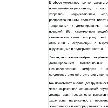
В сфере межличностных контактов агр
прямолинейно-агрессивному стил
упорством, недружелюбием, нес
распространенными являются власт
тенденциями к доминированию, по
позицией” (89), стремлением возде
скептический стиль, которому свой
отношений к окружающим с выраже
окружающими и подозрительностью.
Тип агрессивного подростка (дев
доминированием мотивационных
жизнеобеспечения, комфорта и о
свидетельствует об отсутствии у них 
Как показывает анализ деструктивност
четко выраженной
психической неу
дезадаптации, тревожности, выраженн
характерны напряженность, нервозно
эгоистичность и неупорядоченность в 