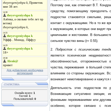
Поэтому они, как отмечает В.Т. Кондра
средству, помогающему преодолеть с
подростки становятся смелыми, реш
контакт с окружающими. Но в то же вр
к окружающим, в которых они видят пр
циничными и жестокими. В большинст
сильное чувство вины (r= 0.55).
2.
Подросток с психическими тенде
является психическая неадекватнос
обособленностью, отгороженностью 
чувства, переживания в большей степ
Для добавления необходима
влияниям со стороны окружающих. Всл
авторизация
возникают немотивированно и кажутся
СТАТИСТИКА
Деятельность этих подростков по р
Онлайн всего:
1
Возникающие ситуативно эмоции, и
Гостей:
1
Пользователей:
0
фоновыми переживаниями или другими
особенно, которое связано с пси