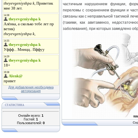
частичным нарушением функции, форм
переломы с сохранением функции и част
связаны как с неправильной тактикой леч
(такими, как авитаминоз, недостаточн
заболевания), при которых замедлено обр
Для добавления необходима
авторизация
СТАТИСТИКА
Онлайн всего:
1
Гостей:
1
Cop
Пользователей:
0