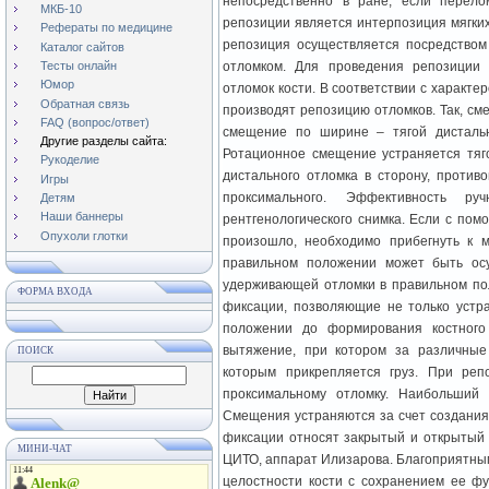
непосредственно в ране, если перело
МКБ-10
репозиции является интерпозиция мягких
Рефераты по медицине
репозиция осуществляется посредством
Каталог сайтов
Тесты онлайн
отломком. Для проведения репозиции
Юмор
отломок кости. В соответствии с характе
Обратная связь
производят репозицию отломков. Так, см
FAQ (вопрос/ответ)
смещение по ширине – тягой дисталь
Другие разделы сайта:
Ротационное смещение устраняется тяг
Рукоделие
дистального отломка в сторону, проти
Игры
проксимального. Эффективность ру
Детям
Наши баннеры
рентгенологического снимка. Если с по
Опухоли глотки
произошло, необходимо прибегнуть к 
правильном положении может быть ос
удерживающей отломки в правильном по
ФОРМА ВХОДА
фиксации, позволяющие не только устр
положении до формирования костного
вытяжение, при котором за различные
ПОИСК
которым прикрепляется груз. При реп
проксимальному отломку. Наибольший 
Смещения устраняются за счет создания
фиксации относят закрытый и открытый
МИНИ-ЧАТ
ЦИТО, аппарат Илизарова. Благоприятны
целостности кости с сохранением ее ф