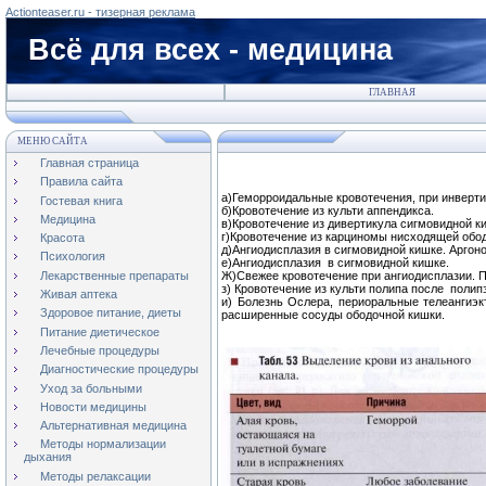
Actionteaser.ru - тизерная реклама
Всё для всех - медицина
ГЛАВНАЯ
МЕНЮ САЙТА
Главная страница
Правила сайта
а)Геморроидальные кровотечения, при инверти
Гостевая книга
б)Кровотечение из культи аппендикса.
Медицина
в)Кровотечение из дивертикула сигмовидной к
г)Кровотечение из карциномы нисходящей обо
Красота
д)Ангиодисплазия в сигмовидной кишке. Аргоно
Психология
е)Ангиодисплазия в сигмовидной кишке.
Лекарственные препараты
Ж)Свежее кровотечение при ангиодисплазии. 
з) Кровотечение из культи полипа после поли
Живая аптека
и) Болезнь Ослера, периоральные телеангиэк
Здоровое питание, диеты
расширенные сосуды ободочной кишки.
Питание диетическое
Лечебные процедуры
Диагностические процедуры
Уход за больными
Новости медицины
Альтернативная медицина
Методы нормализации
дыхания
Методы релаксации