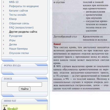
МКБ-10
Рефераты по медицине
Каталог сайтов
Тесты онлайн
Юмор
Обратная связь
FAQ (вопрос/ответ)
Другие разделы сайта:
Рукоделие
Игры
Детям
Наши баннеры
Опухоли глотки
ФОРМА ВХОДА
ПОИСК
МИНИ-ЧАТ