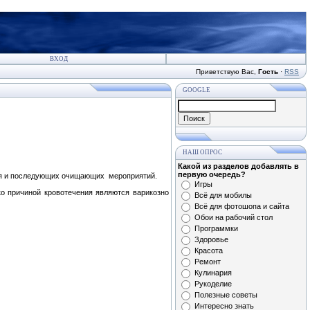
ВХОД
Приветствую Вас
,
Гость
·
RSS
GOOGLE
НАШ ОПРОС
Какой из разделов добавлять в
первую очередь?
ания и последующих очищающих мероприятий.
Игры
о причиной кровотечения яв­ляются варикозно
Всё для мобилы
Всё для фотошопа и сайта
Обои на рабочий стол
Программки
Здоровье
Красота
Ремонт
Кулинария
Рукоделие
Полезные советы
Интересно знать