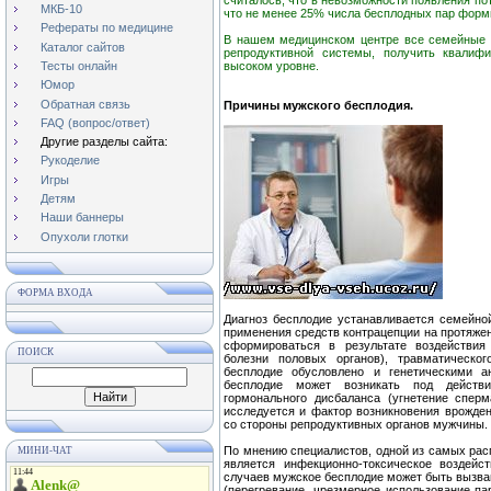
считалось, что в невозможности появления по
МКБ-10
что не менее 25% числа бесплодных пар форм
Рефераты по медицине
В нашем медицинском центре все семейные 
Каталог сайтов
репродуктивной системы, получить квалиф
Тесты онлайн
высоком уровне.
Юмор
Обратная связь
Причины мужского бесплодия.
FAQ (вопрос/ответ)
Другие разделы сайта:
Рукоделие
Игры
Детям
Наши баннеры
Опухоли глотки
ФОРМА ВХОДА
Диагноз бесплодие устанавливается семейной
применения средств контрацепции на протяжен
сформироваться в результате воздействия 
ПОИСК
болезни половых органов), травматическо
бесплодие обусловлено и генетическими 
бесплодие может возникать под действие
гормонального дисбаланса (угнетение сперм
исследуется и фактор возникновения врожде
со стороны репродуктивных органов мужчины.
По мнению специалистов, одной из самых рас
МИНИ-ЧАТ
является инфекционно-токсическое воздейс
случаев мужское бесплодие может быть вызв
(перегревание, чрезмерное использование па