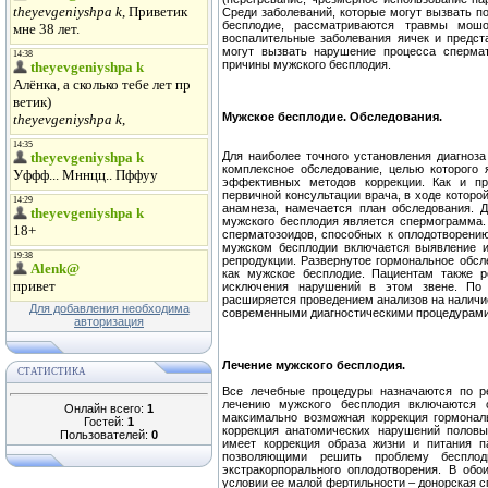
Среди заболеваний, которые могут вызвать по
бесплодие, рассматриваются травмы мошо
воспалительные заболевания яичек и предст
могут вызвать нарушение процесса спермат
причины мужского бесплодия.
Мужское бесплодие. Обследования.
Для наиболее точного установления диагноз
комплексное обследование, целью которого
эффективных методов коррекции. Как и пр
первичной консультации врача, в ходе которо
анамнеза, намечается план обследования. 
мужского бесплодия является спермограмма. 
сперматозоидов, способных к оплодотворению
мужском бесплодии включается выявление и
репродукции. Развернутое гормональное обсле
как мужское бесплодие. Пациентам также р
исключения нарушений в этом звене. По 
расширяется проведением анализов на наличи
Для добавления необходима
современными диагностическими процедурами
авторизация
Лечение мужского бесплодия.
СТАТИСТИКА
Все лечебные процедуры назначаются по ре
лечению мужского бесплодия включаются с
Онлайн всего:
1
максимально возможная коррекция гормональ
Гостей:
1
коррекция анатомических нарушений половы
Пользователей:
0
имеет коррекция образа жизни и питания п
позволяющими решить проблему бесплод
экстракорпорального оплодотворения. В об
условии ее малой фертильности – донорская с