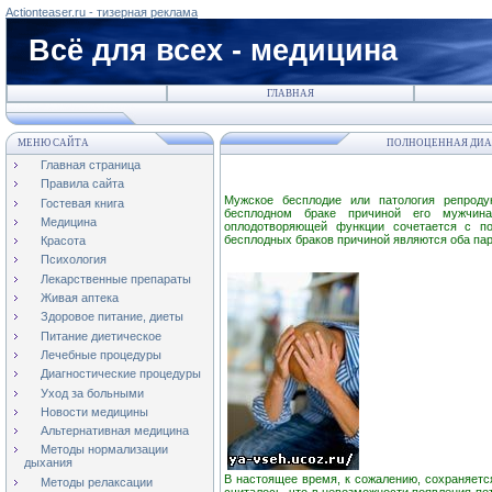
Actionteaser.ru - тизерная реклама
Всё для всех - медицина
ГЛАВНАЯ
МЕНЮ САЙТА
ПОЛНОЦЕННАЯ ДИА
Главная страница
Правила сайта
Мужское бесплодие или патология репроду
Гостевая книга
бесплодном браке причиной его мужчина
Медицина
оплодотворяющей функции сочетается с п
бесплодных браков причиной являются оба пар
Красота
Психология
Лекарственные препараты
Живая аптека
Здоровое питание, диеты
Питание диетическое
Лечебные процедуры
Диагностические процедуры
Уход за больными
Новости медицины
Альтернативная медицина
Методы нормализации
дыхания
В настоящее время, к сожалению, сохраняетс
Методы релаксации