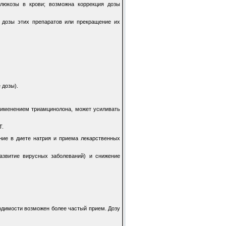
глюкозы в крови; возможна коррекция дозы
дозы этих препаратов или прекращение их
 дозы).
рименением триамцинолона, может усиливать
Т.
ние в диете натрия и приема лекарственных
звитие вирусных заболеваний) и снижение
ходимости возможен более частый прием. Дозу