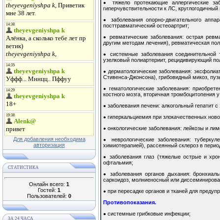
тяжело протекающие аллергические заб
●
гиперчувствительности к ЛС, круглогодичный 
заболевания опорно-двигательного аппар
●
посттравматический остеоартрит;
ревматические заболевания: острая ревм
●
другим методам лечения), ревматическая пол
системные заболевания соединительной т
●
узелковый полиартериит, рецидивирующий по
дерматологические заболевания: эксфолиа
●
Стивенса-Джонсона), грибовидный микоз, пуз
гематологические заболевания: приобрете
●
костного мозга, вторичная тромбоцитопения 
заболевания печени: алкогольный гепатит с
●
гиперкальциемия при злокачественных ново
●
онкологические заболевания: лейкозы и лим
●
Для добавления необходима
неврологические заболевания: туберку
●
авторизация
химиотерапией), рассеянный склероз в перио
заболевания глаз (тяжелые острые и хро
●
офтальмия;
СТАТИСТИКА
заболевания органов дыхания: бронхиал
●
саркоидоз, молниеносный или диссеминирован
Онлайн всего:
1
Гостей:
1
при пересадке органов и тканей для преду
●
Пользователей:
0
Противопоказания.
системные грибковые инфекции;
●
ЗА 24 ЧАСА