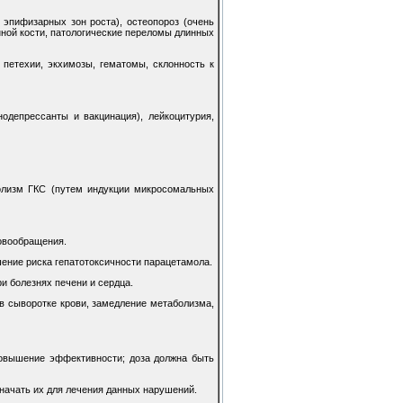
эпифизарных зон роста), остеопороз (очень
нной кости, патологические переломы длинных
 петехии, экхимозы, гематомы, склонность к
депрессанты и вакцинация), лейкоцитурия,
лизм ГКС (путем индукции микросомальных
ровообращения.
ение риска гепатотоксичности парацетамола.
и болезнях печени и сердца.
в сыворотке крови, замедление метаболизма,
овышение эффективности; доза должна быть
начать их для лечения данных нарушений.