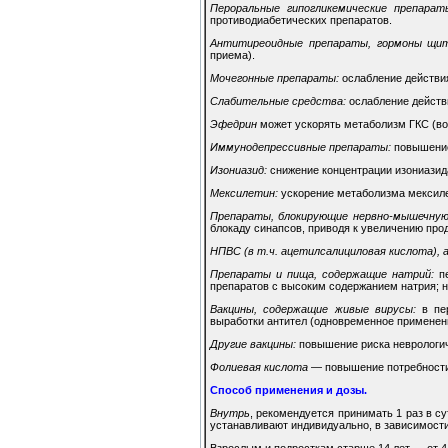
Пероральные гипогликемические препараты
противодиабетических препаратов.
Антитиреоидные препараты, гормоны щи
приема).
Мочегонные препараты:
ослабление действия
Слабительные средства:
ослабление действ
Эфедрин
может ускорять метаболизм ГКС (во
Иммунодепрессивные препараты:
повышение
Изониазид:
снижение концентрации изониазида
Мексилетин:
ускорение метаболизма мексилет
Препараты, блокирующие нервно-мышечную
блокаду синапсов, приводя к увеличению пр
НПВС (в т.ч. ацетилсалициловая кислота), а
Препараты и пища, содержащие натрий:
пе
препаратов с высоким содержанием натрия; н
Вакцины, содержащие живые вирусы:
в пер
выработки антител (одновременное применен
Другие вакцины:
повышение риска неврологич
Фолиевая кислота
— повышение потребности 
Способ применения и дозы.
Внутрь
, рекомендуется принимать 1 раз в с
устанавливают индивидуально, в зависимости
Взрослым и подросткам старше 14 лет — от 4 