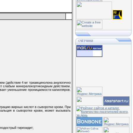
СЧЁТЧИКИ
м (действие 4 мг триамцинолона аналогично
дает слабым минералокортикоидным действием.
ывает уменьшение проницаемости капилляров.
.
трацию жирных кислот в сыворотке крови. При
кальция в сыворотке крови, может вызывать
 подострый тиреоидит;