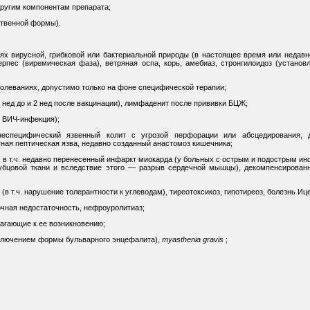
другим компонентам препарата;
рственной формы).
х вирусной, грибковой или бактериальной природы (в настоящее время или недавн
рпес (виремическая фаза), ветряная оспа, корь, амебиаз, стронгилоидоз (устано
олеваниях, допустимо только на фоне специфической терапии;
 нед до и 2 нед после вакцинации), лимфаденит после прививки БЦЖ;
, ВИЧ-инфекция);
 неспецифический язвенный колит с угрозой перфорации или абсцедирования, д
тная пептическая язва, недавно созданный анастомоз кишечника;
 в т.ч. недавно перенесенный инфаркт миокарда (у больных с острым и подострым и
убцовой ткани и вследствие этого — разрыв сердечной мышцы), декомпенсированн
в т.ч. нарушение толерантности к углеводам), тиреотоксикоз, гипотиреоз, болезнь Иц
очная недостаточность, нефроуролитиаз;
агающие к ее возникновению;
сключением формы бульварного энцефалита),
myasthenia gravis
;