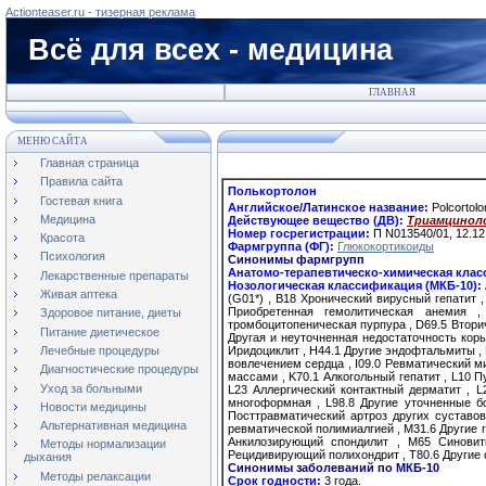
Actionteaser.ru - тизерная реклама
Всё для всех - медицина
ГЛАВНАЯ
МЕНЮ САЙТА
Главная страница
Правила сайта
Полькортолон
Гостевая книга
Английское/Латинское название:
Polcortolo
Медицина
Действующее вещество (ДВ):
Триамцинолон
Номер госрегистрации:
П N013540/01, 12.12
Красота
Фармгруппа (ФГ):
Глюкокортикоиды
Психология
Синонимы фармгрупп
Анатомо-терапевтическо-химическая клас
Лекарственные препараты
Нозологическая классификация (МКБ-10):
Живая аптека
(G01*) , B18 Хронический вирусный гепатит 
Приобретенная гемолитическая анемия ,
Здоровое питание, диеты
тромбоцитопеническая пурпура , D69.5 Вторич
Питание диетическое
Другая и неуточненная недостаточность коры
Иридоциклит , H44.1 Другие эндофтальмиты , 
Лечебные процедуры
вовлечением сердца , I09.0 Ревматический ми
Диагностические процедуры
массами , K70.1 Алкогольный гепатит , L10 
Уход за больными
L23 Аллергический контактный дерматит , L
многоформная , L98.8 Другие уточненные б
Новости медицины
Посттравматический артроз других суставов
Альтернативная медицина
ревматической полимиалгией , M31.6 Другие 
Анкилозирующий спондилит , M65 Синовит
Методы нормализации
Рецидивирующий полихондрит , T80.6 Другие 
дыхания
Синонимы заболеваний по МКБ-10
Методы релаксации
Срок годности:
3 года.