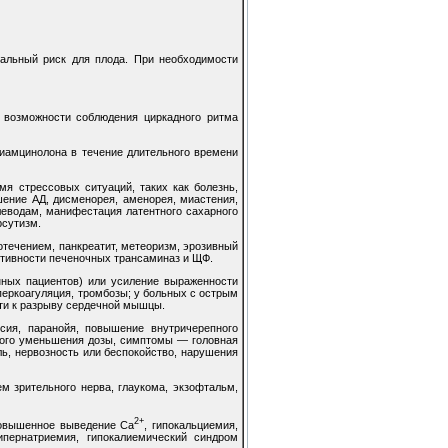
альный риск для плода. При необходимости
 возможности соблюдения циркадного ритма
иамцинолона в течение длительного времени
я стрессовых ситуаций, таких как болезнь,
шение АД, дисменорея, аменорея, миастения,
глеводам, манифестация латентного сахарного
рсутизм.
течением, панкреатит, метеоризм, эрозивный
ктивности печеночных трансаминаз и ЩФ.
нных пациентов) или усиление выраженности
перкоагуляция, тромбозы; у больных с острым
ти к разрыву сердечной мышцы.
ссия, паранойя, повышение внутричерепного
рого уменьшения дозы, симптомы — головная
оль, нервозность или беспокойство, нарушения
 зрительного нерва, глаукома, экзофтальм,
2+
 повышенное выведение Са
, гипокальциемия,
ипернатриемия, гипокалиемический синдром