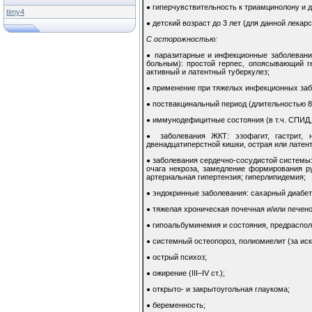
гиперчувствительность к триамцинолону и 
●
timy4
детский возраст до 3 лет (для данной лека
●
С осторожностью:
паразитарные и инфекционные заболевания
●
больным): простой герпес, опоясывающий ге
активный и латентный туберкулез;
применение при тяжелых инфекционных заб
●
поствакцинальный период (длительностью 8
●
иммунодефицитные состояния (в т.ч. СПИД
●
заболевания ЖКТ: эзофагит, гастрит,
●
двенадцатиперстной кишки, острая или латен
заболевания сердечно-сосудистой системы:
●
очага некроза, замедление формирования р
артериальная гипертензия; гиперлипидемия;
эндокринные заболевания: сахарный диабет (
●
тяжелая хроническая почечная и/или печен
●
гипоальбуминемия и состояния, предраспол
●
системный остеопороз, полиомиелит (за и
●
острый психоз;
●
ожирение (III–IV ст.);
●
открыто- и закрытоугольная глаукома;
●
беременность;
●