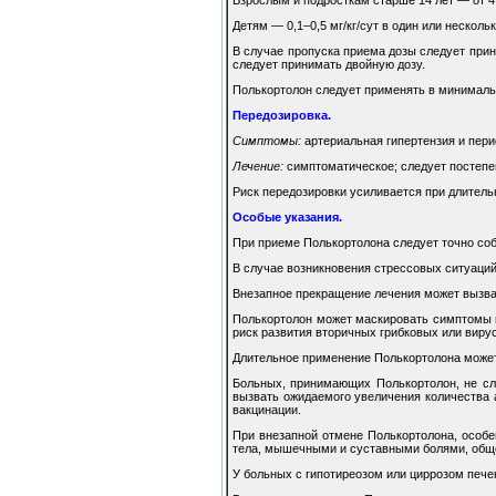
Детям — 0,1–0,5 мг/кг/сут в один или несколь
В случае пропуска приема дозы следует при
следует принимать двойную дозу.
Полькортолон следует применять в минималь
Передозировка.
Симптомы:
артериальная гипертензия и пер
Лечение:
симптоматическое; следует постепе
Риск передозировки усиливается при длитель
Особые указания.
При приеме Полькортолона следует точно соб
В случае возникновения стрессовых ситуаци
Внезапное прекращение лечения может вызват
Полькортолон может маскировать симптомы и
риск развития вторичных грибковых или виру
Длительное применение Полькортолона может
Больных, принимающих Полькортолон, не сл
вызвать ожидаемого увеличения количества 
вакцинации.
При внезапной отмене Полькортолона, особе
тела, мышечными и суставными болями, общей
У больных с гипотиреозом или циррозом пече