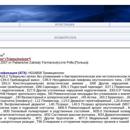
РЕГИСТРАЦИЯ
ПОЛЬКОРТОЛОН
®
ne
* (Triamcinolone*)
.2007 от Pabianickie Zak
ł
ady Farmaceutyczne Polfa [Польша]
сификация (АТХ):
H02AB08 Триамцинолон
A16.2 Туберкулез легких без упоминания о бактериологическом или гистологическом п
, C84.0 Грибовидный микоз , C85.9 Неходжкинская лимфома неуточненного типа , C95
 D61.0 Конституциональная апластическая анемия , D68 Другие нарушения
ная тромбоцитопения , D86 Саркоидоз , E06.1 Подострый тиреоидит , E27.1 Первична
 надпочечников , E27.8 Другие уточненные нарушения надпочечников , E83.5.0* Гип
H46 Неврит зрительного нерва , I00 Ревматическая лихорадка без упоминания о вовле
окардит , J30 Вазомоторный и аллергический ринит , J45 Астма , J63.2 Бериллиоз ,
Пузырчатка [пемфигус] , L12 Пемфигоид , L13.0 Дерматит герпетиформный , L20 Атопи
26 Эксфолиативный дерматит , L40 Псориаз , L40.5 Псориаз артропатический (M07.0
олезни кожи и подкожной клетчатки , M06.9 Ревматоидный артрит неуточненный , 
 , M30 Узелковый полиартериит и родственные состояния , M30.0 Узелковый полиар
гигантоклеточные артерииты , M32 Системная красная волчанка , M33 Дерматополимио
ы и тендосиновиты , M71 Другие бурсопатии , M77.0 Медиальный эпикондилит 
сывороточные реакции , T86 Отмирание и отторжение пересаженных органов и тканей