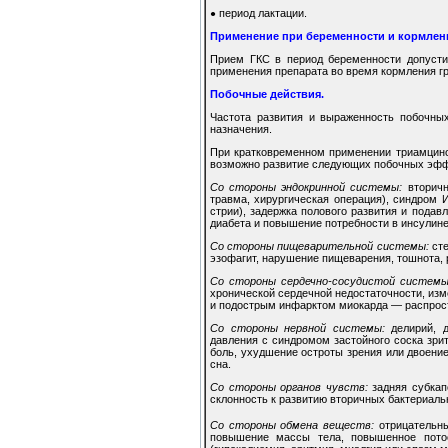
период лактации.
●
Применение при беременности и кормлен
Прием ГКС в период беременности допусти
применения препарата во время кормления гр
Побочные действия.
Частота развития и выраженность побочны
назначения.
При кратковременном применении триамцино
возможно развитие следующих побочных эфф
Со стороны эндокринной системы:
вторичн
травма, хирургическая операция), синдром 
стрии), задержка полового развития и подав
диабета и повышение потребности в инсулине
Со стороны пищеварительной системы:
сте
эзофагит, нарушение пищеварения, тошнота, 
Со стороны сердечно-сосудистой системы
хронической сердечной недостаточности, изм
и подострым инфарктом миокарда — распрост
Со стороны нервной системы:
делирий, д
давления с синдромом застойного соска зр
боль, ухудшение остроты зрения или двоение 
сна.
Со стороны органов чувств:
задняя субкап
склонность к развитию вторичных бактериаль
Со стороны обмена веществ:
отрицательны
повышение массы тела, повышенное потоот