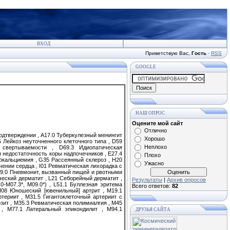
ВХОД
Приветствую Вас
,
Гость
·
RSS
GOOGLE
НАШ ОПРОС
Оцените мой сайт
Отлично
одтверждении , A17.0 Туберкулезный менингит
Хорошо
 Лейкоз неуточненного клеточного типа , D59
Неплохо
 свертываемости , D69.3 Идиопатическая
я недостаточность коры надпочечников , E27.4
Плохо
еркальциемия , G35 Рассеянный склероз , H20
Ужасно
чении сердца , I01 Ревматическая лихорадка с
 J69.0 Пневмонит, вызванный пищей и рвотными
ческий дерматит , L21 Себорейный дерматит ,
Результаты
|
Архив опросов
-M07.3*, M09.0*) , L51.1 Буллезная эритема
Всего ответов:
82
M08 Юношеский [ювенильный] артрит , M19.1
териит , M31.5 Гигантоклеточный артериит с
зит , M35.3 Ревматическая полимиалгия , M45
, M77.1 Латеральный эпикондилит , M94.1
ДРУЗЬЯ САЙТА