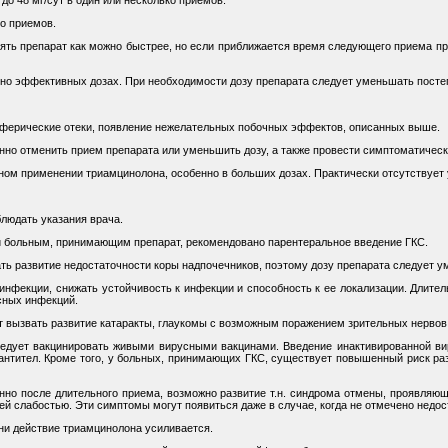
ко приемов.
нять препарат как можно быстрее, но если приближается время следующего приема пр
но эффективных дозах. При необходимости дозу препарата следует уменьшать посте
иферические отеки, появление нежелательных побочных эффектов, описанных выше.
нно отменить прием препарата или уменьшить дозу, а также провести симптоматичес
ном применении триамцинолона, особенно в больших дозах. Практически отсутствует у
людать указания врача.
й больным, принимающим препарат, рекомендовано парентеральное введение ГКС.
ь развитие недостаточности коры надпочечников, поэтому дозу препарата следует у
нфекции, снижать устойчивость к инфекции и способность к ее локализации. Длите
сных инфекций.
 вызвать развитие катаракты, глаукомы с возможным поражением зрительных нервов
едует вакцинировать живыми вирусными вакцинами. Введение инактивированной ви
антител. Кроме того, у больных, принимающих ГКС, существует повышенный риск ра
нно после длительного приема, возможно развитие т.н. синдрома отмены, проявля
 слабостью. Эти симптомы могут появиться даже в случае, когда не отмечено недос
ни действие триамцинолона усиливается.