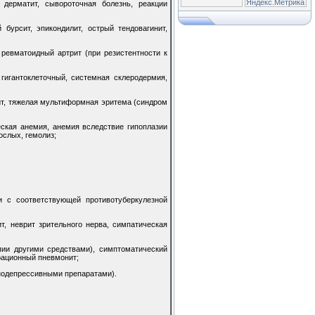
 дерматит, сывороточная болезнь, реакции
 бурсит, эпикондилит, острый тендовагинит,
 ревматоидный артрит (при резистентности к
гигантоклеточный, системная склеродермия,
ит, тяжелая мультиформная эритема (синдром
еская анемия, анемия вследствие гипоплазии
ослых, гемолиз;
и с соответствующей противотуберкулезной
т, неврит зрительного нерва, симпатическая
ии другими средствами), симптоматический
рационный пневмонит;
унодепрессивными препаратами).