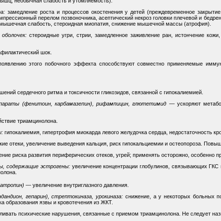
мышц, необычная слабость и утомляемость).
а:
замедление роста и процессов окостенения у детей (преждевременное закрытие 
мпрессионный перелом позвоночника, асептический некроз головки плечевой и бедре
 мышечная слабость, стероидная миопатия, снижение мышечной массы (атрофия).
оболочек:
стероидные угри, стрии, замедленное заживление ран, истончение кожи,
афилактический шок.
появлению этого побочного эффекта способствуют совместно применяемые иммуно
ений сердечного ритма и токсичности гликозидов, связанной с гипокалиемией.
параты (фенитоин, карбамазепин), рифампицин, глютетимид
— ускоряют метабо
йствие триамцинолона.
ы:
гипокалиемия, гипертрофия миокарда левого желудочка сердца, недостаточность к
ие отеки, увеличение выведения кальция, риск гипокальциемии и остеопороза. Повыш
ие риска развития периферических отеков, угрей; применять осторожно, особенно пр
ы, содержащие эстрогены:
увеличение концентрации глобулинов, связывающих ГКС 
нолона.
 атропин)
— увеличение внутриглазного давления.
андион, гепарин), стрептокиназа, урокиназа:
снижение, а у некоторых больных п
а образования язвы и кровотечения из ЖКТ.
ливать психические нарушения, связанные с приемом триамцинолона. Не следует наз