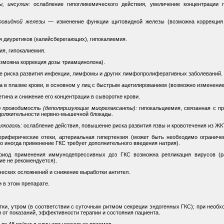
, инсулин:
ослабление гипогликемического действия, увеличение концентрации 
товидной железы
— изменение функции щитовидной железы (возможна коррекция 
 диуретиков (калийсберегающих), гипокалиемия.
ия, гипокалиемия.
зможна коррекция дозы триамцинолона).
 риска развития инфекции, лимфомы и других лимфопролиферативных заболеваний.
 в плазме крови, в основном у лиц с быстрым ацетилированием (возможно изменение
ина и снижение его концентрации в сыворотке крови.
 проводимость (деполяризующие миорелаксанты):
гипокальциемия, связанная с п
одолжительности нервно-мышечной блокады.
лкоголь:
ослабление действия, повышение риска развития язвы и кровотечения из ЖК
риферические отеки, артериальная гипертензия (может быть необходимо ограниче
о иногда применение ГКС требует дополнительного введения натрия).
иод применения иммунодепрессивных доз ГКС возможна репликация вирусов (ра
ие не рекомендуется).
еских осложнений и снижение выработки антител.
в этом препарате.
утки, утром (в соответствии с суточным ритмом секреции эндогенных ГКС); при необ
 от показаний, эффективности терапии и состояния пациента.
до 48 мг/сут в один или несколько приемов.