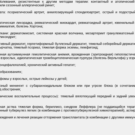
олевания, резистентные к другим методам терапии: контактный и атопический
или сезонный аллергический ринит;
ата: псориатический артрит, анкилозирующий спондилоартрит, острый и подострый
атическая лихорадка, ревматический миокардит, ревматоидный артрит, ювенильный
имиалгия, болезнь Хортона;
кани: дерматомиозит, системная красная волчанка, мезартериит гранулематозный 
лихондрит;
тивный дерматит, герпетиформный буллезный дерматит, тяжелый себорейный дермат
ырчатка, тяжелый псориаз, тяжелая форма экземы, пемфигоид;
нная аутоиммунная гемолитическая анемия, врожденная (эритроидная) гипопластич
у взрослых, идиопатическая тромбоцитопеническая пурпура (болезнь Верльгофа) у взр
 энцефалопатией, хронический активный гепатит;
образованиях;
фомы у взрослых, острые лейкозы у детей;
лезный менингит с субарахноидальным блоком или при угрозе блока (в сочетани
д обострения;
нические воспалительные процессы): тяжелый вялотекущий передний и задний увеи
ьная астма тяжелая форма, бериллиоз, синдром Леффлера (не поддающийся терап
ный туберкулез легких (в комбинации с противотуберкулезной химиотерапией), аспи
преждения и лечения реакции отторжения трансплантата (в комбинации с другими имм