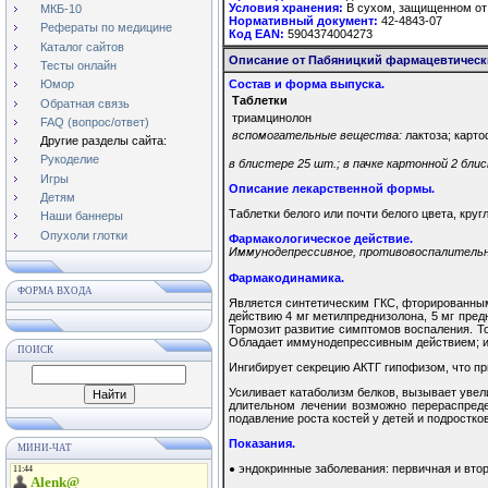
Условия хранения:
В сухом, защищенном от 
МКБ-10
Нормативный документ:
42-4843-07
Рефераты по медицине
Код EAN:
5904374004273
Каталог сайтов
Описание от Пабяницкий фармацевтическ
Тесты онлайн
Состав и форма выпуска.
Юмор
Таблетки
Обратная связь
триамцинолон
FAQ (вопрос/ответ)
вспомогательные вещества:
лактоза; карт
Другие разделы сайта:
Рукоделие
в блистере 25 шт.; в пачке картонной 2 бли
Игры
Описание лекарственной формы.
Детям
Таблетки белого или почти белого цвета, круг
Наши баннеры
Опухоли глотки
Фармакологическое действие.
Иммунодепрессивное, противовоспалительн
Фармакодинамика.
ФОРМА ВХОДА
Является синтетическим ГКС, фторированны
действию 4 мг метилпреднизолона, 5 мг пред
Тормозит развитие симптомов воспаления. Т
Обладает иммунодепрессивным действием; и
ПОИСК
Ингибирует секрецию АКТГ гипофизом, что пр
Усиливает катаболизм белков, вызывает увел
длительном лечении возможно перераспреде
подавление роста костей у детей и подростко
Показания.
МИНИ-ЧАТ
эндокринные заболевания: первичная и вто
●