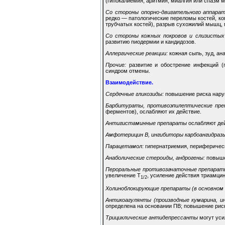
(гипокалиемия, аритмия, миалгия или спазм 
Со стороны опорно-двигательного аппарат
редко — патологические переломы костей, ко
трубчатых костей), разрыв сухожилий мышц,
Со стороны кожных покровов и слизистых 
развитию пиодермии и кандидозов.
Аллергические реакции:
кожная сыпь, зуд, ан
Прочие:
развитие и обострение инфекций (
синдром отмены.
Взаимодействие.
Сердечные гликозиды:
повышение риска наруш
Барбитураты, противоэпилептические пре
ферментов), ослабляют их действие.
Антигистаминные препараты
ослабляют де
Амфотерицин В, ингибиторы карбоангидраз
Парацетамол:
гипернатриемия, периферическ
Анаболические стероиды, андрогены:
повышен
Пероральные противозачаточные препарат
увеличение T
, усиление действия триамци
1/2
Холиноблокирующие препараты (в основном
Антикоагулянты (производные кумарина, инд
определена на основании ПВ; повышение риск
Трициклические антидепрессанты
могут уси