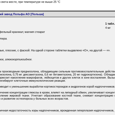
света месте, при температуре не выше 25 °C
ий завод Польфа АО [Польша]
1 табл.
4 мг
офельный крахмал; магния стеарат
стера.
лые, плоские, с фаской. На одной стороне таблетки выдавлено «О», на другой — «
».
ое, глюкокортикоидное.
м производным преднизолона, обладающим сильным противовоспалительным действие
низолона, 0,75 мг дексаметазона, 0,6 мг бетаметазона, 20 мг гидрокортизона). Обла
ормозит накопление макрофагов, лейкоцитов и других клеток в зоне воспаления. Выз
нгибирует клеточные иммунологические реакции.
иводит к уменьшению выработки кортикостероидов и андрогенов корой надпочечников
ичение концентрации глюкозы в крови, влияет на липидный обмен, увеличивает концен
ление жировой ткани. Угнетает образование костной ткани, снижает концентрацию 
в и развитие остеопороза у больных всех возрастов.
ричная недостаточность коры надпочечников, врожденная гиперплазия надпочечников,