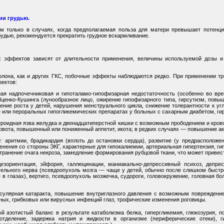
ии грудью.
м только в случаях, когда предполагаемая польза для матери превышает потенци
удью, рекомендуется прекратить грудное вскармливание.
х эффектов зависят от длительности применения, величины используемой дозы и
лона, как и других ГКС, побочные эффекты наблюдаются редко. При применении тр
ектов:
ая надпочечниковая и гипоталамо-гипофизарная недостаточность (особенно во врем
Иценко-Кушинга (лунообразное лицо, ожирение гипофизарного типа, гирсутизм, повы
ление роста у детей, нарушения менструального цикла, снижение толерантности к у
 или пероральных гипогликемических препаратах у больных с сахарным диабетом, ги
роидная язва желудка и двенадцатиперстной кишки с возможным прободением и крово
рвота, повышенный или пониженный аппетит, икота; в редких случаях — повышение а
:
аритмии, брадикардия (вплоть до остановки сердца), развитие (у предрасположе
енения со стороны ЭКГ, характерные для гипокалиемии, артериальная гипертензия, ги
ранение очага некроза, замедление формирования рубцовой ткани, что может привес
езориентация, эйфория, галлюцинации, маниакально-депрессивный психоз, депре
ительного нерва (псевдоопухоль мозга — чаще у детей, обычно после слишком быст
в глазах), вертиго, псевдоопухоль мозжечка, судороги, головокружение, головная б
сулярная катаракта, повышение внутриглазного давления с возможным повреждением
ных, грибковых или вирусных инфекций глаз, трофические изменения роговицы.
й азотистый баланс в результате катаболизма белка, гипергликемия, глюкозурия,
деление, задержка натрия и жидкости в организме (периферические отеки), г