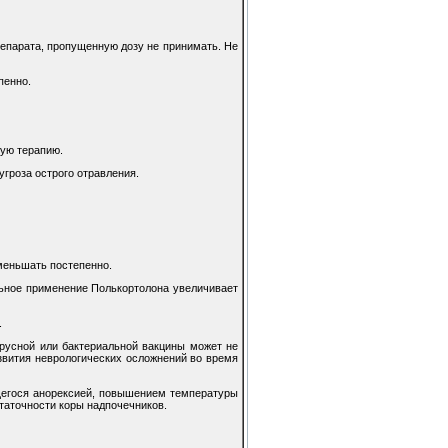
епарата, пропущенную дозу не принимать. Не
пенно.
кую терапию.
гроза острого отравления.
меньшать постепенно.
льное применение Полькортолона увеличивает
.
русной или бактериальной вакцины может не
звития неврологических осложнений во время
ющегося анорексией, повышением температуры
таточности коры надпочечников.