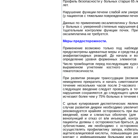
Профиль безопасности у больных старше 65 л
лет.
Нарушение функции печени слабой или умере
(у пациентов с тяжелыми повреждениями печен
Данных по применению оксалиплатина у больн
у больных с умеренной степенью нарушения ф
тщательным контролем функции почек. При
оксалиплатина не требуется.
Меры предосторожности.
Применение возможно только под наблюд
предусмотрены адекватные меры и средства д
анафилактоидных реакций. До начала и в
определение уровня форменных элементов к
Число тромбоцитов перед последующим курсо
выраженном угнетении костного мозга 
гематотоксичности.
При развитии реакции транссудации (возмо
немедленно прекратить и начать симптомати
течение нескольких часов после 2-часового 
следующее введение следует проводить в те
нарушения сохраняются до следующего цикла,
исчезают более чем у 75% больных в течение 
С целью купирования диспептических явлени
случае развития диареи необходимо увеличит
рекомендуется крайняя осторожность при вы
введений, кожи и слизистых оболочек (для 
венопункций и отказ от в/м инъекций, конт
пациенты должны с осторожностью бриться, д
зубочистками, им необходимо с осторожнос
осуществлять профилактику запора, избегат
ацетилсалициловой кислоты, повышающих ри
контакт с инфекционными больными или исп