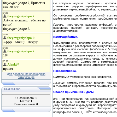
Со стороны нервной системы и органов 
сонливость, судороги, периферическая сенсо
дизестезия периоральной области, верхних ды
Со стороны сердечно-сосудистой систем
(лейкопения, гранулоцитопения, тромбоцитопен
Прочие:
гипертермия, развитие инфекций, сы
нарушение половой функции, тератогенно
анафилактоидные.
Взаимодействие.
Фармацевтически несовместим с солями алю
Несовместим с растворами солей (щелочными)
же инфузионной системе (особенно с 5-фто
иммунизации инактивированными вакцинам
усиливает репликацию вируса и побочные э
других противоопухолевых средств, миелос
лучевой терапией. Совместим в комбинация
фторурацил (синергическое цитотоксическое д
Передозировка.
Для добавления необходима
Симптомы:
усиление побочных эффектов.
авторизация
Лечение:
симптоматическая терапия; при не
антибиотиков широкого спектра действия; мон
СТАТИСТИКА
Способ применения и дозы.
Онлайн всего:
1
В/в.
При монотерапии или комбинированной х
Гостей:
1
инфузии в 250–500 мл 5% раствора декстроз
Пользователей:
0
Дозу подбирают индивидуально, корректируют
неврологических симптомов. Повторное вв
9
нейтрофилов более 1,5·10
/л и тромбоцитов бо