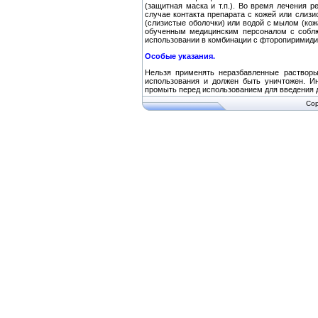
(защитная маска и т.п.). Во время лечения 
случае контакта препарата с кожей или сли
(слизистые оболочки) или водой с мылом (кож
обученным медицинским персоналом с соблю
использовании в комбинации с фторопиримиди
Особые указания.
Нельзя применять неразбавленные растворы
использования и должен быть уничтожен. И
промыть перед использованием для введения д
Cop