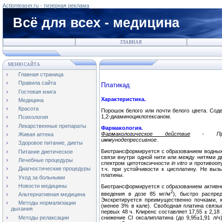
Actionteaser.ru - тизерная реклама
Всё для всех - медицина
ГЛАВНАЯ
МЕНЮ САЙТА
Главная страница
Правила сайта
Платикад
Гостевая книга
Характеристика.
Медицина
Красота
Порошок белого или почти белого цвета. Соде
1,2-диаминоциклогексаном.
Психология
Лекарственные препараты
Фармакология.
Фармакологическое действие
-
П
Живая аптека
иммунодепрессивное
.
Здоровое питание, диеты
Биотрансформируется с образованием водны
Питание диетическое
связи внутри одной нити или между нитями 
Лечебные процедуры
спектром цитотоксичности
in vitro
и противооп
Диагностические процедуры
т.ч. при устойчивости к цисплатину. Не вы
платины.
Уход за больными
Новости медицины
Биотрансформируется с образованием активны
2
введения в дозе 85 мг/м
), быстро распре
Альтернативная медицина
Экскретируется преимущественно почками, 
Методы нормализации
(менее 3% в кале). Свободная платина связ
дыхания
первых 48 ч. Клиренс составляет 17,55 ± 2,1
снижение Cl оксалиплатина (до 9,95±1,91 л/ч
Методы релаксации