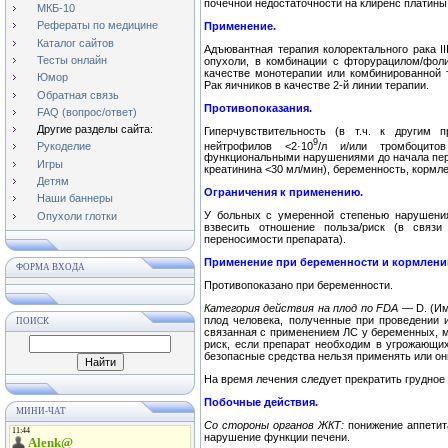
почечной недостаточности на клиренс платины
МКБ-10
Рефераты по медицине
Применение.
Каталог сайтов
Адъювантная терапия колоректального рака II
Тесты онлайн
опухоли, в комбинации с фторурацилом/фол
качестве монотерапии или комбинированной 
Юмор
Рак яичников в качестве 2-й линии терапии.
Обратная связь
Противопоказания.
FAQ (вопрос/ответ)
Другие разделы сайта:
Гиперчувствительность (в т.ч. к другим 
9
нейтрофилов <2·10
/л и/или тромбоцитов
Рукоделие
функциональными нарушениями до начала перв
Игры
креатинина <30 мл/мин), беременность, кормле
Детям
Ограничения к применению.
Наши баннеры
У больных с умеренной степенью нарушения
Опухоли глотки
взвесить отношение польза/риск (в связ
переносимости препарата).
Применение при беременности и кормлени
ФОРМА ВХОДА
Противопоказано при беременности.
Категория действия на плод по FDA —
D. (Им
плод человека, полученные при проведении и
ПОИСК
связанная с применением ЛС у беременных, м
риск, если препарат необходим в угрожающих
безопасные средства нельзя применять или о
На время лечения следует прекратить грудное
Побочные действия.
МИНИ-ЧАТ
Со стороны органов ЖКТ:
понижение аппетита
нарушение функции печени.