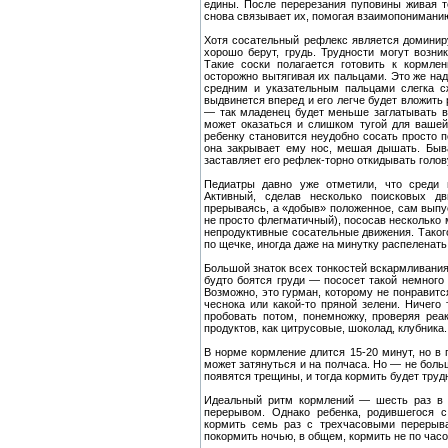
едины. После перерезания пуповины живая т
снова связывает их, помогая взаимопонимани
Хотя сосательный рефлекс является доминир
хорошо берут, грудь. Трудности могут возни
Такие соски полагается готовить к кормле
осторожно вытягивая их пальцами. Это же на
средним и указательным пальцами слегка с
выдвинется вперед и его легче будет вложить 
— так младенец будет меньше заглатывать в
может оказаться и слишком тугой для вашей
ребенку становится неудобно сосать просто п
она закрывает ему нос, мешая дышать. Быв
заставляет его рефлек-торно откидывать голов
Педиатры давно уже отметили, что среди 
Активный, сделав несколько поисковых дв
прерываясь, а «добыв» положенное, сам выпус
не просто флегматичный), пососав несколько м
непродуктивные сосательные движения. Такого
по щечке, иногда даже на минутку распеленать
Большой знаток всех тонкостей вскармливания,
будто боятся груди — пососет такой немного
Возможно, это гурман, которому не понравитс
чеснока или какой-то пряной зелени. Ничего
пробовать потом, понемножку, проверяя реа
продуктов, как цитрусовые, шоколад, клубника.
В норме кормление длится 15-20 минут, но в 
может затянуться и на полчаса. Но — не боль
появятся трещины, и тогда кормить будет трудн
Идеальный ритм кормлений — шесть раз в с
перерывом. Однако ребенка, родившегося с
кормить семь раз с трехчасовыми перерыва
покормить ночью, в общем, кормить не по часо