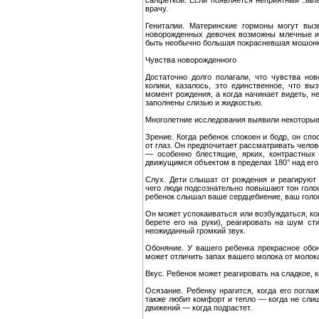
врачу.
Гениталии. Материнские гормоны могут выз
новорожденных девочек возможны млечные и
быть необычно большая покрасневшая мошонка
Чувства новорожденного
Достаточно долго полагали, что чувства но
колики, казалось, это единственное, что вы
момент рождения, а когда начинает видеть, н
заполнены слизью и жидкостью.
Многолетние исследования выявили некоторые
Зрение. Когда ребенок спокоен и бодр, он сп
от глаз. Он предпочитает рассматривать чело
— особенно блестящие, ярких, контрастных
движущимся объектом в пределах 180° над его 
Слух. Дети слышат от рождения и реагируют н
чего люди подсознательно повышают тон голос
ребенок слышал ваше сердцебиение, ваш голос,
Он может успокаиваться или возбуждаться, ко
берете его на руки), реагировать на шум с
неожиданный громкий звук.
Обоняние. У вашего ребенка прекрасное обо
может отличить запах вашего молока от молок
Вкус. Ребенок может реагировать на сладкое, к
Осязание. Ребенку нрагится, когда его погла
также любит комфорт и тепло — когда не слиш
движений — когда подрастет.