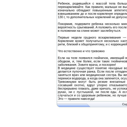
Ребенок, родившийся с массой тела больше
перекармливайте. Как правило, малыши не вы
изначально обладают повышенным аппетито
взвешиванием до и после кормления определит
130 г, то дополнительных кормлений не допуска
Покормив, подержите ребенка несколько ми
вероятность срыгиваний. А положить его после 
в положении на спине может захлебнуться.
Первые недели грудного вскармливания — 
Кормление может получаться несколько хао
ритм, близкий к общепринятому, и с коррекцие
Что естественно и что тревожно
Если на теле появился гнойничок, имеющий в
ободком, и, тем более, если таких гнойничко
заболевания. Зовите врача, и поскорее!
В медицине существует понятие «входные во
делается пупочная ранка. Если после отпаден
заняться врач или медицинская сестра. Вы же
перекиси водорода, а когда она запенится, о
Тревожными могут быть резкие внезапные и
сосавший охотно, вдруг упорно отказывает
беспрерывно плакать, даже кричать, не успокаи
руках, ни с пустышкой, ни после еды. А ес
случаться и со здоровым ребенком, но лучше 
Это — правило навсегда!
Cop