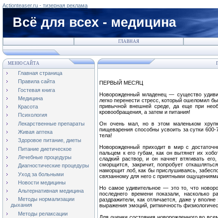
Actionteaser.ru - тизерная реклама
Всё для всех - медицина
ГЛАВНАЯ
МЕНЮ САЙТА
П
Главная страница
Правила сайта
ПЕРВЫЙ МЕСЯЦ
Гостевая книга
Новорожденный младенец — существо удивит
Медицина
легко перенести стресс, который ошеломил бы
привычной внешней среде, да еще при необ
Красота
кровообращения, а затем и питания!
Психология
Лекарственные препараты
Он очень мал, но в этом маленьком хрупк
пищеварения способны усвоить за сутки 600-7
Живая аптека
тела!
Здоровое питание, диеты
Новорожденный приходит в мир с достаточн
Питание диетическое
пальцем к его губам, как он вытянет их хобо
Лечебные процедуры
сладкий раствор, и он начнет втягивать его
сморщится, закричит, попробует откашлятьс
Диагностические процедуры
наморщит лоб, как бы прислушиваясь, забеспо
Уход за больными
связанному для него с приятными ощущениям
Новости медицины
Но самое удивительное — это то, что новор
Альтернативная медицина
последнего времени показали, насколько 
Методы нормализации
раздражители, как отличается, даже у вполне
дыхания
выражения эмоций, ритмичность физиологичес
Методы релаксации
Для оценки состояния новорожденного во все