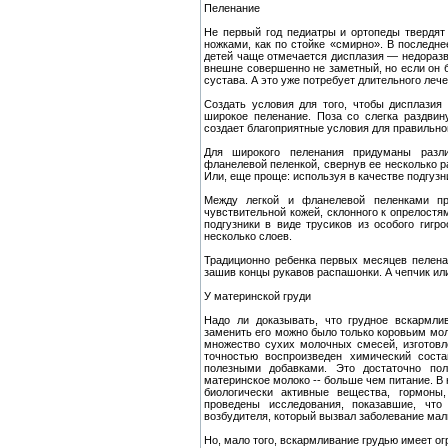
Пеленание
Не первый год педиатры и ортопеды твердят 
ножками, как по стойке «смирно». В последне
детей чаще отмечается дисплазия — недоразв
внешне совершенно не заметный, но если он б
сустава. А это уже потребует длительного леч
Создать условия для того, чтобы дисплазия
широкое пеленание. Поза со слегка раздвин
создает благоприятные условия для правильно
Для широкого пеленания придуманы разл
фланелевой пеленкой, свернув ее несколько р
Или, еще проще: используя в качестве подгузн
Между легкой и фланелевой пеленками пр
чувствительной кожей, склонного к опрелостя
подгузники в виде трусиков из особого гигр
несколько слоев.
Традиционно ребенка первых месяцев пелена
зашив концы рукавов распашонки. А чепчик ил
У материнской груди
Надо ли доказывать, что грудное вскармл
заменить его можно было только коровьим мол
множество сухих молочных смесей, изготов
точностью воспроизведен химический сост
полезными добавками. Это достаточно по
материнское молоко -- больше чем питание. В 
биологически активные вещества, гормоны
проведены исследования, показавшие, что
возбудителя, который вызвал заболевание ма
Но, мало того, вскармливание грудью имеет ог