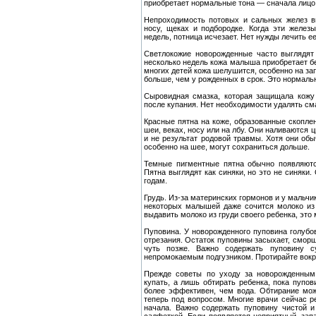
приобретает нормальные тона — сначала лицо 
Непроходимость потовых и сальных желез в
носу, щеках и подбородке. Когда эти желез
недель, потница исчезает. Нет нужды лечить е
Светлокожие новорожденные часто выглядят
несколько недель кожа малыша приобретает бел
многих детей кожа шелушится, особенно на за
больше, чем у рожденных в срок. Это нормальн
Сыровидная смазка, которая защищала кожу 
после купания. Нет необходимости удалять смаз
Красные пятна на коже, образованные скопле
шеи, веках, носу или на лбу. Они наливаются 
и не результат родовой травмы. Хотя они об
особенно на шее, могут сохраниться дольше.
Темные пигментные пятна обычно появляютс
Пятна выглядят как синяки, но это не синяки
годам.
Грудь. Из-за материнских гормонов и у мальчи
некоторых малышей даже сочится молоко из 
выдавить молоко из груди своего ребенка, это
Пуповина. У новорожденного пуповина голубов
отрезания. Остаток пуповины засыхает, сморщ
чуть позже. Важно содержать пуповину с
непромокаемым подгузником. Протирайте вокр
Прежде советы по уходу за новорожденным
купать, а лишь обтирать ребенка, пока пупов
более эффективен, чем вода. Обтирание може
теперь под вопросом. Многие врачи сейчас р
начала. Важно содержать пуповину чистой 
салфеткой. Если появляется неприятный .зап