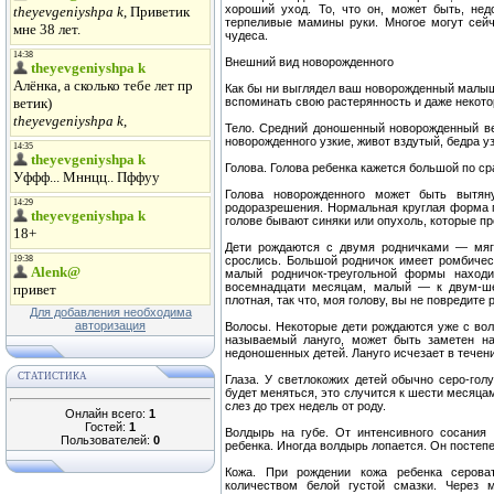
хороший уход. То, что он, может быть, нед
терпеливые мамины руки. Многое могут сейч
чудеса.
Внешний вид новорожденного
Как бы ни выглядел ваш новорожденный малыш
вспоминать свою растерянность и даже некот
Тело. Средний доношенный новорожденный ве
новорожденного узкие, живот вздутый, бедра уз
Голова. Голова ребенка кажется большой по с
Голова новорожденного может быть вытя
родоразрешения. Нормальная круглая форма г
голове бывают синяки или опухоль, которые п
Дети рождаются с двумя родничками — мягк
срослись. Большой родничок имеет ромбичес
малый родничок-треугольной формы находи
восемнадцати месяцам, малый — к двум-ше
плотная, так что, моя голову, вы не повредите 
Для добавления необходима
авторизация
Волосы. Некоторые дети рождаются уже с вол
называемый лануго, может быть заметен на
недоношенных детей. Лануго исчезает в течен
СТАТИСТИКА
Глаза. У светлокожих детей обычно серо-гол
будет меняться, это случится к шести месяца
слез до трех недель от роду.
Онлайн всего:
1
Гостей:
1
Волдырь на губе. От интенсивного сосания
Пользователей:
0
ребенка. Иногда волдырь лопается. Он постепен
Кожа. При рождении кожа ребенка серова
количеством белой густой смазки. Через 