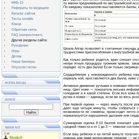
МКБ-10
по имени предложившей ее австралийской исс
По каждому показателю выставляются баллы, 
Рефераты по медицине
Каталог сайтов
Тесты онлайн
Юмор
Обратная связь
FAQ (вопрос/ответ)
Другие разделы сайта:
Рукоделие
Шкала Апгар позволяет в считанные секунды д
Игры
трудностями приспособления к внеутробной жи
Детям
Как только ребенок родится, врач спешит отс
Наши баннеры
непри ятную процедуру громким криком, зак
Опухоли глотки
порядке -есть два балла! Если только загрима
Сердцебиение у новорожденного ребенка гор
нормаль ной, проставляются два балла, ниже с
ФОРМА ВХОДА
Активные движения ручками и ножками обеспеч
ницу. Цвет кожи — показатель весьма информ
голодание и в какой степени. Если вся кожа 
ручки и ножки — единица, если же он весь роз
ПОИСК
При первой оценке — через минуту после ро
дают еще четыре минуты, чтобы собраться с 
возможности не снижены, происходит нечто оч
нормализуется нарушенное дыхание или сердц
Суммарная оценка 8-10 баллов означает удо
средней тяжести и от 1 до 3 — тяжелое состо
МИНИ-ЧАТ
Если ваш ребенок и на пятой минуте получил
помощь или даже интенсивная терапия, — не о