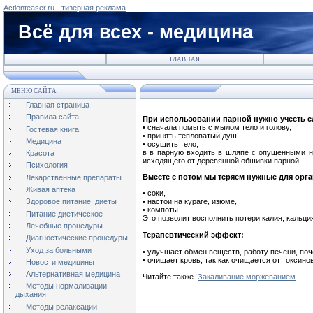
Actionteaser.ru - тизерная реклама
Всё для всех - медицина
ГЛАВНАЯ
МЕНЮ САЙТА
Главная страница
Правила сайта
При использовании парной нужно учесть 
• сначала помыть с мылом тело и голову,
Гостевая книга
• принять тепловатый душ,
Медицина
• осушить тело,
в в парную входить в шляпе с опущенными на
Красота
исходящего от деревянной обшивки парной.
Психология
Вместе с потом мы теряем нужные для орга
Лекарственные препараты
Живая аптека
• соки,
• настои на кураге, изюме,
Здоровое питание, диеты
• компоты.
Питание диетическое
Это позволит восполнить потери калия, кальция
Лечебные процедуры
Терапевтический эффект:
Диагностические процедуры
Уход за больными
• улучшает обмен веществ, работу печени, поч
• очищает кровь, так как очищается от токсино
Новости медицины
Альтернативная медицина
Читайте также
Закаливание моржеванием
Методы нормализации
дыхания
Методы релаксации