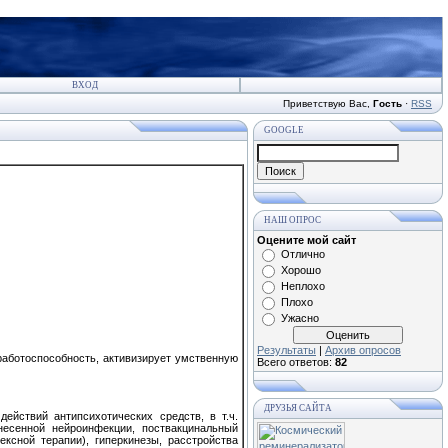
ВХОД
Приветствую Вас
,
Гость
·
RSS
GOOGLE
НАШ ОПРОС
Оцените мой сайт
Отлично
Хорошо
Неплохо
Плохо
Ужасно
Результаты
|
Архив опросов
работоспособность, активизирует умственную
Всего ответов:
82
ДРУЗЬЯ САЙТА
ействий антипсихотических средств, в т.ч.
несенной нейроинфекции, поствакцинальный
ксной терапии), гиперкинезы, расстройства