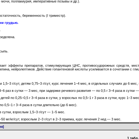
 мочи, поллакиурия, императивные позывы и др.).
статочность, беременность (I триместр).
ии грудью.
.
ределена.
сыпь.
ивает эффекты препаратов, стимулирующих ЦНС, противосудорожных средств, мест
ина, нейролептиков. Действие гопантеновой кислоты усиливается в сочетании с глиц
1,5–3 г/сут, детям 0,75–3 г/сут, курс лечения 1–4 мес, в отдельных случаях до 6 мес
–6 раз в сутки — 3 мес, при задержке речевого развития — по 0,5 г 3–4 раза в сутки —
тей по 0,25–0,5 г 3–4 раза в сутки, у взрослых по 0,5–1 г 3 раза в сутки, курс 1–3 мес
о 0,5–1 г 3–4 раза в сутки длительно (до 6 мес).
в сутки, взрослым 1,5–3 г/сут — 1–5 мес.
0 мг/кг/сут, взрослым 2–3 г/сут в 2–3 приема, курс лечения 2 нед — 3 мес.
ия]
1 табл.