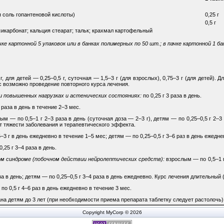
я соль гопантеновой кислоты)
0,25 г
0,5 г
икарбонат; кальция стеарат; тальк; крахмал картофельный
чке картонной 5 упаковок или в банках полимерных по 50 шт.; в пачке картонной 1 ба
, для детей — 0,25–0,5 г, суточная — 1,5–3 г (для взрослых), 0,75–3 г (для детей). 
с возможно проведение повторного курса лечения.
 повышенных нагрузках и астенических состояниях:
по 0,25 г 3 раза в день.
4 раза в день в течение 2–3 мес.
м — по 0,5–1 г 2–3 раза в день (суточная доза — 2–3 г), детям — по 0,25–0,5 г 2–3 
от тяжести заболевания и терапевтического эффекта.
3 г в день ежедневно в течение 1–5 мес; детям — по 0,25–0,5 г 3–6 раз в день ежедне
0,25 г 3–4 раза в день.
ом синдроме (побочном действии нейролептических средств):
взрослым — по 0,5–1 г 
а в день; детям — по 0,25–0,5 г 3–4 раза в день ежедневно. Курс лечения длительный (
по 0,5 г 4–6 раз в день ежедневно в течение 3 мес.
а детям до 3 лет (при необходимости приема препарата таблетку следует растолочь)
Copyright MyCorp © 2026