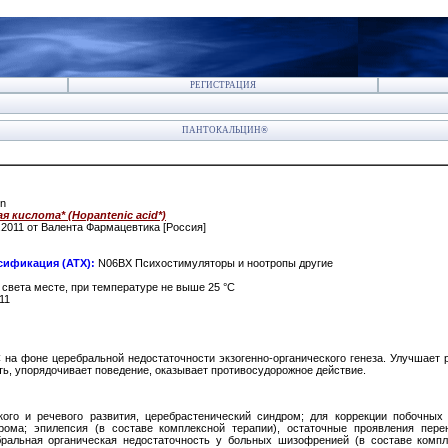
РЕГИСТРАЦИЯ
ПАНТОКАЛЬЦИН®
in
 кислота* (Hopantenic acid*)
.2011 от Валента Фармацевтика [Россия]
сификация (АТХ):
N06BX Психостимуляторы и ноотропы другие
света месте, при температуре не выше 25 °C
11
а фоне церебральной недостаточности экзогенно-органического генеза. Улучшает 
ь, упорядочивает поведение, оказывает противосудорожное действие.
кого и речевого развития, церебрастенический синдром; для коррекции побочных д
дрома; эпилепсия (в составе комплексной терапии), остаточные проявления пере
бральная органическая недостаточность у больных шизофренией (в составе компле