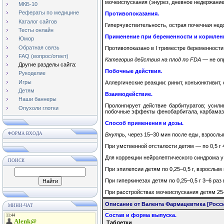
мочеиспускания (энурез, дневное недержание
МКБ-10
Рефераты по медицине
Противопоказания.
Каталог сайтов
Гиперчувствительность, острая почечная недо
Тесты онлайн
Применение при беременности и кормлен
Юмор
Обратная связь
Противопоказано в I триместре беременности
FAQ (вопрос/ответ)
Категория действия на плод по FDA —
не оп
Другие разделы сайта:
Побочные действия.
Рукоделие
Игры
Аллергические реакции: ринит, конъюнктивит, 
Детям
Взаимодействие.
Наши баннеры
Пролонгирует действие барбитуратов; усил
Опухоли глотки
побочные эффекты фенобарбитала, карбамазеп
Способ применения и дозы.
ФОРМА ВХОДА
Внутрь,
через 15–30 мин после еды, взрослым 
При умственной отсталости детям — по 0,5 г 4
Для коррекции нейролептического синдрома у де
ПОИСК
При эпилепсии детям по 0,25–0,5 г, взрослым п
При гиперкинезах детям по 0,25–0,5 г 3–6 раз 
При расстройствах мочеиспускания детям 25–5
Описание от Валента Фармацевтика [Росс
МИНИ-ЧАТ
Состав и форма выпуска.
Таблетки