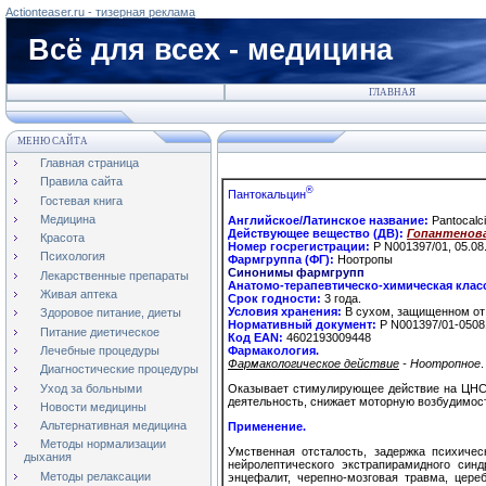
Actionteaser.ru - тизерная реклама
Всё для всех - медицина
ГЛАВНАЯ
МЕНЮ САЙТА
Главная страница
Правила сайта
®
Пантокальцин
Гостевая книга
Медицина
Английское/Латинское название:
Pantocalc
Действующее вещество (ДВ):
Гопантеновая
Красота
Номер госрегистрации:
Р N001397/01, 05.08
Психология
Фармгруппа (ФГ):
Ноотропы
Синонимы фармгрупп
Лекарственные препараты
Анатомо-терапевтическо-химическая клас
Живая аптека
Срок годности:
3 года.
Условия хранения:
В сухом, защищенном от 
Здоровое питание, диеты
Нормативный документ:
P N001397/01-0508
Питание диетическое
Код EAN:
4602193009448
Фармакология.
Лечебные процедуры
Фармакологическое действие
-
Ноотропное
.
Диагностические процедуры
Уход за больными
Оказывает стимулирующее действие на ЦНС н
деятельность, снижает моторную возбудимост
Новости медицины
Альтернативная медицина
Применение.
Методы нормализации
Умственная отсталость, задержка психичес
дыхания
нейролептического экстрапирамидного син
Методы релаксации
энцефалит, черепно-мозговая травма, цере