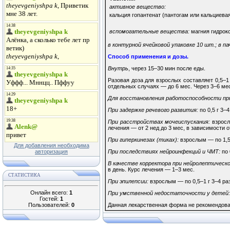
активное вещество:
кальция гопантенат (пантогам или кальциева
вспомогательные вещества:
магния гидрокс
в контурной ячейковой упаковке 10 шт.; в па
Способ применения и дозы.
Внутрь
, через 15–30 мин после еды.
Разовая доза для взрослых составляет 0,5–1 г
отдельных случаях — до 6 мес. Через 3–6 ме
Для восстановления работоспособности при
При задержке речевого развития:
по 0,5 г 3–
При расстройствах мочеиспускания:
взрослы
лечения — от 2 нед до 3 мес, в зависимости 
При гиперкинезах (тиках):
взрослым — по 1,5–
Для добавления необходима
авторизация
При последствиях нейроинфекций и ЧМТ:
по 
В качестве корректора при нейролептическ
в день. Курс лечения — 1–3 мес.
СТАТИСТИКА
При эпилепсии:
взрослым — по 0,5–1 г 3–4 раз
Онлайн всего:
1
При умственной недостаточности у детей:
Гостей:
1
Пользователей:
0
Данная лекарственная форма не рекомендован