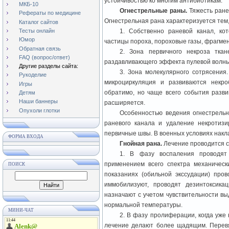
устойчивостью ко многим антибиотикам.
МКБ-10
Огнестрельные раны.
Тяжесть ране
Рефераты по медицине
Огнестрельная рана характеризуется тем,
Каталог сайтов
Тесты онлайн
1. Собственно раневой канал, ко
Юмор
частицы пороха, пороховые газы, фрагмен
Обратная связь
2. Зона первичного некроза ткан
FAQ (вопрос/ответ)
раздавливающего эффекта пулевой волны
Другие разделы сайта:
3. Зона молекулярного сотрясения
Рукоделие
микроциркуляция и развиваются некро
Игры
обратимо, но чаще всего события разви
Детям
Наши баннеры
расширяется.
Опухоли глотки
Особенностью ведения огнестрель
раневого канала и удаление некротиз
первичные швы. В военных условиях нак
ФОРМА ВХОДА
Гнойная рана.
Лечение проводится с
1. В фазу воспаления проводят
применением всего спектра механически
ПОИСК
показаниях (обильной экссудации) про
иммобилизуют, проводят дезинтоксика
назначают с учетом чувствительности вы
нормальной температуры.
МИНИ-ЧАТ
2. В фазу пролиферации, когда уже
лечение делают более щадящим. Перевя