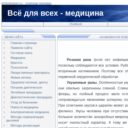
Actionteaser.ru - тизерная реклама
Всё для всех - медицина
ГЛАВНАЯ
МЕНЮ САЙТА
ОСОБЕННОСТИ ТЕЧЕН
Главная страница
Правила сайта
Гостевая книга
Медицина
Резаная рана
(если нет инфекци
Красота
поскольку соблюдаются все условия. Ру
Психология
вторичным натяжением. Поэтому все э
Лекарственные препараты
первичной хирургической обработки.
Живая аптека
Укушенные раны.
Особенностью ук
Здоровое питание, диеты
Питание диетическое
они обильно загрязнены слюной. Слюн
Лечебные процедуры
флоры, но гнойный процесс мало отл
Диагностические процедуры
сопровождаться явлениями аллергии, по
Уход за больными
При сочетании укусов и царапин может 
Новости медицины
фелиноз. Укусы человека при отсутстви
Альтернативная медицина
большое количество анаэробных микроор
Методы нормализации
дыхания
носит гнилостный характер. К тому же
Методы релаксации