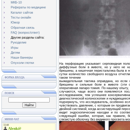
МКБ-10
Рефераты по медицине
Каталог сайтов
Тесты онлайн
Юмор
Обратная связь
FAQ (вопрос/ответ)
Другие разделы сайта:
Рукоделие
Игры
Детям
Наши баннеры
Опухоли глотки
На перфорацию указывает серповидная поло
диффузные боли в животе, но у него не на
брюшины, а кишечная перистальтика была в н
сутки количество свободного воздуха отчет
таком течении
ФОРМА ВХОДА
выжидательная тактика оправдана, но если 
брюшины и сильные боли в животе (эти с
оперативная лапаро-томия. По нашему опыту, 
случаются, чаще всего они появляются по
ПОИСК
исследованием, тем успешнее консервативна
диагностической колоноскопии и нуждающееся 
подчеркнуть, что исследователь, особенно ес
чувствовать давление, с которым он продвига
двойной системой, когда ассистирующий перс
видит эндоскопические находки и по соотв
следующей ошибке, которая, как правило, б
слизистую оболочку без видимого просвета мож
МИНИ-ЧАТ