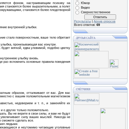
вляется фоном, настраивающим психику на
Юмор
ния становятся более выразительными, а полет
Видео
 окружающими, становится более плодотворной
Сверхестественное
Результаты
|
Архив опросов
Всего ответов:
69
яние внутренней улыбки.
хание стало поверхностным, ваше тело обретает
ДРУЗЬЯ САЙТА
я, улыбка, пронизывающая вас изнутри.
 будет мягкой, едва уловимой, подобно цветку
 внутреннюю улыбку вновь.
еще раз вспомнить основные правила поведения
СЧЁТЧИКИ
атным образом, отталкивают от вас. Для вас
совместно с вашим положительным магнетизмом
вистью, недоверием и т. п., и заменяйте их
 и о других только положительно.
шать. Вы не верите в свои силы, и вам не будут
 увеличивают силу ваших мыслей. Никогда не
о сможете сделать все.
ими» людьми.
влекающиеся и неутомимо читающие уголовные