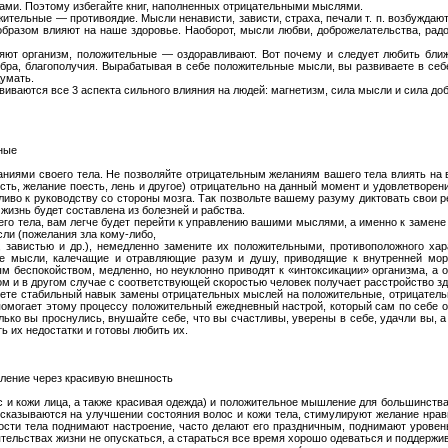
ами. Поэтому избегайте книг, наполненных отрицательными мыслями.
тельные — противоядие. Мысли ненависти, зависти, страха, печали т. п. возбужда
бразом влияют на наше здоровье. Наоборот, мысли любви, доброжелательства, радос
ют организм, положительные — оздоравливают. Вот почему и следует любить ближн
ра, благополучия. Вырабатывая в себе положительные мысли, вы развиваете в себе
думать.
иваются все 3 аспекта сильного влияния на людей: магнетизм, сила мысли и сила доб
ные
аниями своего тела. Не позволяйте отрицательным желаниям вашего тела влиять на 
сть, желание поесть, лень и другое) отрицательно на данный момент и удовлетворен
тливо к руководству со стороны мозга. Так позвольте вашему разуму диктовать свои 
жизнь будет составлена из болезней и рабства.
го тела, вам легче будет перейти к управлению вашими мыслями, а именно к замен
сли (пожелания зла кому-либо,
 завистью и др.), немедленно замените их положительными, противоположного хар
 мысли, калечащие и отравляющие разум и душу, приводящие к внутренней мор
м беспокойством, медленно, но неуклонно приводят к «интоксикации» организма, а 
том и в другом случае с соответствующей скоростью человек получает расстройство зд
етете стабильный навык замены отрицательных мыслей на положительные, отрицател
омогает этому процессу положительный ежедневный настрой, который сам по себе оч
лько вы проснулись, внушайте себе, что вы счастливы, уверены в себе, удачли вы, 
ь их недостатки и готовы любить их.
ление через красивую внешность
 и кожи лица, а также красивая одежда) и положительное мышление для большинств
казываются на улучшении состояния волос и кожи тела, стимулируют желание нрави
ости тела поднимают настроение, часто делают его праздничным, поднимают уровен
тельствах жизни не опускаться, а стараться все время хорошо одеваться и поддержив