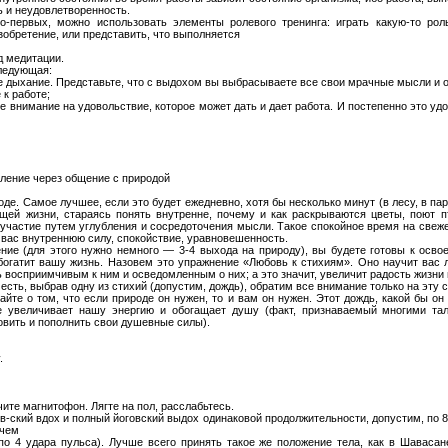
 и неудовлетворенность.
о-первых, можно использовать элементы ролевого тренинга: играть какую-то рол
обретение, или представить, что выполняется
д медитации.
ледующая:
ое дыхание. Представьте, что с выдохом вы выбрасываете все свои мрачные мысли и о 
 к работе;
е внимание на удовольствие, которое может дать и дает работа. И постепенно это удо
ление через общение с природой
е. Самое лучшее, если это будет ежедневно, хотя бы несколько минут (в лесу, в пар
щей жизни, стараясь понять внутренне, почему и как раскрываются цветы, поют п
, участие путем углубления и сосредоточения мысли. Такое спокойное время на све
 вас внутреннюю силу, спокойствие, уравновешенность.
ние (для этого нужно немного — 3-4 выхода на природу), вы будете готовы к осв
богатит вашу жизнь. Назовем это упражнение «Любовь к стихиям». Оно научит вас 
 восприимчивым к ним и осведомленным о них; а это значит, увеличит радость жизни 
 есть, выбрав одну из стихий (допустим, дождь), обратим все внимание только на эту 
айте о том, что если природе он нужен, то и вам он нужен. Этот дождь, какой бы он
е увеличивает нашу энергию и обогащает душу (факт, признаваемый многими тал
овить и пополнить свои душевные силы).
.
те магнитофон. Лягте на пол, расслабьтесь.
-ский вдох и полный йоговский выдох одинаковой продолжительности, допустим, по 8
 чем
по 4 удара пульса). Лучше всего принять такое же положение тела, как в Шавасан