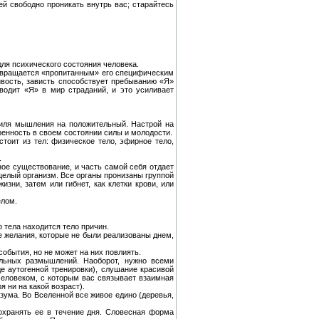
й свободно проникать внутрь вас; старайтесь
для психического состояния человека.
озвращается «пропитанным» его специфическим
вость, зависть способствует пребыванию «Я»
водит «Я» в мир страданий, и это усиливает
стиля мышления на положительный. Настрой на
ренность в своем состоянии силы и молодости.
тоит из тел: физическое тело, эфирное тело,
.
ное существование, и часть самой себя отдает
 целый организм. Все органы пронизаны группой
ни, затем или гибнет, как клетки крови, или
елом.
 тела находится тело причин.
е желания, которые не были реализованы днем,
обытия, но не может на них повлиять.
альных размышлений. Наоборот, нужно всеми
 аутогенной тренировки), слушание красивой
человеком, с которым вас связывает взаимная
 ни на какой возраст).
зума. Во Вселенной все живое едино (деревья,
охранять ее в течение дня. Словесная форма