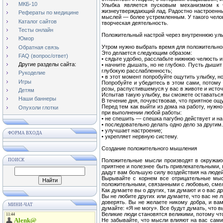
МКБ-10
Улыбка является пусковым механизмом к 
жизнеутверждающий лад. Радостно настроенный
Рефераты по медицине
мыслей — более устремленным. У такого чело
Каталог сайтов
творческая деятельность.
Тесты онлайн
Положительный настрой через внутреннюю ул
Юмор
Утром нужно выбрать время для положительног
Обратная связь
Это делается следующим образом:
FAQ (вопрос/ответ)
• сядьте удобно, расслабьте нижнюю челюсть и 
Другие разделы сайта:
• начните дышать, но не глубоко. Пусть дышит
глубокую расслабленность;
Рукоделие
• в этот момент попробуйте ощутить улыбку, но
Игры
Попробуйте и убедитесь в этом сами, потому 
розы, распустившемуся у вас в животе и исто
Детям
Испытав такую улыбку, вы сможете оставаться
Наши баннеры
В течение дня, почувствовав, что приятное о
Перед тем как выйти из дома на работу, нужн
Опухоли глотки
при выполнении любой работы:
• не спешить — спешка пагубно действует и на
• последовательно делать одно дело за другим
• улучшает настроение;
ФОРМА ВХОДА
• укрепляет нервную систему.
Создание положительного мышления
ПОИСК
Положительные мысли производят в окружающ
приятнее и полезнее быть привлекательными,
дадут вам большую силу воздействия на людей
Вырывайте с корнем все отрицательные мысл
положительными, связанными с любовью, смело
Как думаете вы о других, так думают и о вас д
Вы не любите других или думаете, что вас не л
доверять. Вы не желаете никому добра, и в
МИНИ-ЧАТ
думайте: «Я не могу». Все будут думать, что в
Великие люди становятся великими, потому чт
Не забывайте, что мысли влияют на вас сам