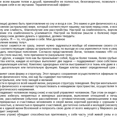
е всем вашим телом и душой, принимайте ее полностью, безоговорочно, позвольте е
творив себя в ее звучании. Терапевтический эффект:
щи) должно быть приготовление ко сну и вход в сон. Это важно и для физического и 
ховном (астральном) мире, который соответствует нашему настрою перед сном, и в
 или слабость, благополучие или расстройства. Настрой на озабоченность, ворчли
ении эта озабоченность усиливается. Настрой на болезни (мысли о болезни) пере
еред сном должен думать о здоровье, должен твердить:
зуюсь. Я — то, что думаю о себе. Мое духовное
вление моему телу».
ультат скажется не сразу, значит нужно задуматься вообще об изменении своего 
 соответствующие сферы астрального мира; по выходе из сна укрепляется тело и уве
ать некоторые пояснения. Согласно представлению йогов, человек помимо «Я» сос
ло (тело мысли), тело причинности (казуальное тело).
т других, и каждое тело как бы пронизывает собой, будучи более тонким, более грубые
ства клеток, каждая из которых выполняет две задачи — поддерживает свое собствен
пециализация клетки). Комплекс однородных клеток выстраивается в ткань или даже в
 дыхательную или питательную функцию. Каждая клетка живет определенный срок жиз
раняет свою форму и структуру. Этот процесс сохранения осуществляется эфирным т
ю физического тела, оно как бы содержит постоянную
стральное, или тело эмоций и желаний.
сти в процессе всей нашей жизни, разумную структуру поведения. Внутри ментального
з физического и начинает путешествовать в невидимом пространстве, осуществляя т
ргетического напряжения.
ладевают человеком перед сном) и настрой управляют человеком. При этом он видит с
ужно избегать неприятных и минорных разговоров, выяснения отношений и печ
ом, расслабление (обычное расслабление с оптимистическим самовнушением в виде
рекрасных и счастливых мгновениях в своей жизни, короткий разговор с хорошим 
ностью, и личностью в принципе счастливой, достаточно сильной и молодой (несмотря
ие к единой жизни Вселенной и попросить свою долю от всего живущего у Мирового ра
дает энергией.
нно утром) обладает способностью притягивать к себе часть этой живой силы и с