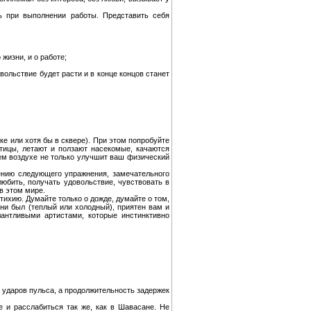
ь при выполнении работы. Представить себя
жизни, и о работе;
вольствие будет расти и в конце концов станет
ке или хотя бы в сквере). При этом попробуйте
тицы, летают и ползают насекомые, качаются
жем воздухе не только улучшит ваш физический
оению следующего упражнения, замечательного
любить, получать удовольствие, чувствовать в
в этом мире.
стихию. Думайте только о дожде, думайте о том,
 ни был (теплый или холодный), приятен вам и
антливыми артистами, которые инстинктивно
 ударов пульса, а продолжительность задержек
е и расслабиться так же, как в Шавасане. Не