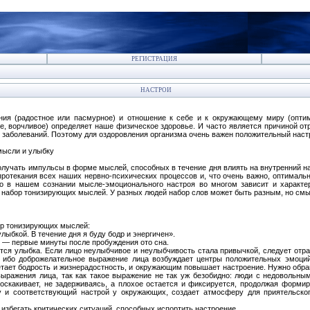
РЕГИСТРАЦИЯ
НАСТРОИ
ния (радостное или пасмурное) и отношение к себе и к окружающему миру (оптими
е, ворчливое) определяет наше физическое здоровье. И часто является причиной от
 заболеваний. Поэтому для оздоровления организма очень важен положительный наст
мысли и улыбку
олучать импульсы в форме мыслей, способных в течение дня влиять на внутренний на
 протекания всех наших нервно-психических процессов и, что очень важно, оптимал
о в нашем сознании мысле-эмоционального настроя во многом зависит и характер
 набор тонизирующих мыслей. У разных людей набор слов может быть разным, но смы
ор тонизирующих мыслей:
лыбкой. В течение дня я буду бодр и энергичен».
 — первые минуты после пробуждения ото сна.
тся улыбка. Если лицо неулыбчивое и неулыбчивость стала привычкой, следует отр
 ибо доброжелательное выражение лица возбуждает центры положительных эмоций
етает бодрость и жизнерадостность, и окружающим повышает настроение. Нужно обра
 выражения лица, так как такое выражение не так уж безобидно: люди с недовольн
оскакивает, не задерживаясь, а плохое остается и фиксируется, продолжая форми
у и соответствующий настрой у окружающих, создает атмосферу для приятельско
 избегать критических ситуаций, способных испортить настроение.