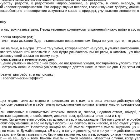
чувству радости, к радостному мироощущению, а радость, в свою очередь, я
 человек преображается. Его сердце звучит веселее, глаза излучают доброту, движе
века обостряется восприятие искусства и красоты природы, улучшаются отношения с
ыбку
о настроя на весь день. Перед утренним комплексом упражнений нужно войти в состо
слегка откройте рот;
 тело, тогда дыхание будет становиться поверхностным. Когда почувствуете, что ды
 не на лице, а внутри. Это не та улыбка, которая играет на губах, а улыбка внутрення
что это объяснить невозможно. Как будто улыбаетесь вы не ртом, а животом, улыбка
чающему свой аромат по всему телу.
 счастливым в течение всего дня.
щущение улыбки и вместе с ней хорошее настроение уходят, постарайтесь уловить эту
о настроить себя на спокойную размеренную деятельность в течение дня. При этом 
 результаты работы, и на психику;
. Терапевтический эффект:
их людях такие же мысли и привлекают их к вам, а отрицательные действуют обр
 поэтому развивайте в себе только положительные притягательные мысли, которые 
.
и, связанные с ненавистью, страхом, печалью, гневом, недовольством, обидой, за
стью, радостью, спокойствием, довольством, доброжелательством и т. д.
ругие. Как думаете вы о себе, так думают о вас и окружающие. Поэтому думайте о себе
юбят окружающие, и вас не будут любить. Вы боитесь всех и всего, и вас будут устра
ам его не пожелают. Навстречу каждой вашей мысли стремятся мысли окружающих и
ы не можете. Думайте всегда: «Я могу, я хочу и достигну, чего хочу» — и действительн
о захотели быть таковыми, но были они такими же, как и вы: рождаются все «маленьк
их — на ваш дух и тело. Каковы мысли — таков человек. Известны случаи, когда у