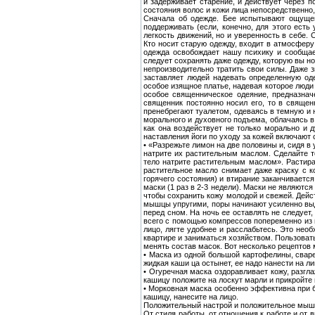
и задерживает старение, и действует через
состояния волос и кожи лица непосредственно,
Сначала об одежде. Бее испытывают ощущен
поддерживать (если, конечно, для этого есть
легкость движений, но и уверенность в себе
Кто носит старую одежду, входит в атмосферу
одежда освобождает нашу психику и сообщае
следует сохранять даже одежду, которую вы н
непроизводительно тратить свои силы. Даже з
заставляет людей надевать определенную од
особое изящное платье, надевая которое люди
особое священническое одеяние, предназнач
священник постоянно носил его, то в свяще
пренебрегают туалетом, одеваясь в темную и
морального и духовного подъема, облачаясь в
как она воздействует не только морально и 
наставления йоги по уходу за кожей включают
• «Разрежьте лимон на две половины и, сидя в
натрите их растительным маслом. Сделайте т
тело натрите растительным маслом». Растир
растительное масло снимает даже краску с ко
горячего состояния) и втирание заканчиваетс
маски (1 раз в 2-3 недели). Маски не являютс
чтобы сохранить кожу молодой и свежей. Дейс
мышцы упругими, поры начинают усиленно выд
перед сном. На ночь ее оставлять не следует
всего с помощью компрессов попеременно из 
лицо, лягте удобнее и расслабьтесь. Это нео
квартире и заниматься хозяйством. Пользоват
менять состав масок. Вот несколько рецептов 
• Маска из одной большой картофелины, свар
жидкая каши ца остынет, ее надо нанести на ли
• Огуречная маска оздоравливает кожу, разгл
кашицу положите на лоскут марли и прикройте 
• Морковная маска особенно эффективна при б
кашицу, нанесите на лицо.
Положительный настрой и положительное мыш
От стиля работы, от отношения к работе и от 