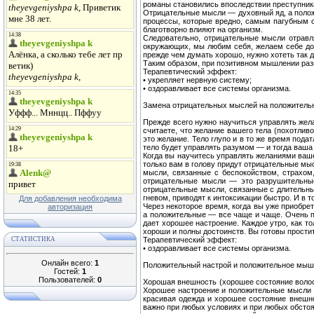
романы становились впоследствии преступник
Отрицательные мысли — духовный яд, а положи
процессы, которые вредно, самым пагубным о
благотворно влияют на организм.
Следовательно, отрицательные мысли отравля
окружающих, мы любим себя, желаем себе доб
прежде чем думать хорошо, нужно хотеть так 
Таким образом, при позитивном мышлении разв
Терапевтический эффект:
• укрепляет нервную систему;
• оздоравливает все системы организма.
Замена отрицательных мыслей на положитель
Прежде всего нужно научиться управлять жел
считаете, что желание вашего тела (похотливо
это желание. Тело глупо и в то же время пода
тело будет управлять разумом — и тогда ваша 
Когда вы научитесь управлять желаниями ваше
только вам в голову придут отрицательные мы
мысли, связанные с беспокойством, страхом,
отрицательные мысли — это разрушительные
отрицательные мысли, связанные с длительны
гневом, приводят к интоксикации быстро. И в 
Для добавления необходима
Через некоторое время, когда вы уже приобр
авторизация
а положительные — все чаще и чаще. Очень п
дает хорошее настроение. Каждое утро, как то
хороши и полны достоинств. Вы готовы простит
СТАТИСТИКА
Терапевтический эффект:
• оздоравливает все системы организма.
Онлайн всего:
1
Положительный настрой и положительное мыш
Гостей:
1
Пользователей:
0
Хорошая внешность (хорошее состояние волос
Хорошее настроение и положительные мысли с
красивая одежда и хорошее состояние внешн
важно при любых условиях и при любых обстоя