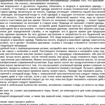
 поддержание положительности мышления омолаживающе (помимо того, что красивая 
 визуально, так сказать, омолаживают человека).
ие морального и духовного подъема, облачаясь в модную и красивую одежду,— 
 условия). У человека в красивой одежде меняется осанка (позвоночник стремится 
. Старую одежду желательно не носить. Одежда поглощает элементы нашей мысленно
 эманации, поглощенной когда-то этой одеждой, и ощущает отголоски старых настроен
т ей легкость. Она является как бы свежей оболочкой нашего тела, еще не пропи
осили в счастливое для вас время. Носить из экономии старую одежду — значит надев
меи из «экономии» не вползают в старую кожу. Природа не признает старой одежды, 
ежду в определенных случаях, оставляя дома будничные мысли с будничной одеж
 приходили бы в настроение, соответствующее данному занятию без лишнего расхода 
енное для определенной службы, и не надевает его в другое время для предохра
нное одеяние проникли бы все дурные настроения и неприятности его будничной жи
 немодную одежду. Это начало умирания. Эти люди морально сдаются и стремительно
 модную и красивую одежду. Привычка носить модную и красивую одежду замечательна 
духовно, но и делает человека красивым, осанка и походка становятся соответств
 следующую процедуру:
 удобной позе с перекрещенными ногами, натирайте ими локти, и так грубость кожи ли
о же самое с коленями и шеей. Расплющите половину лимона и натирайте кожу под
ание растительным маслом (можно назвать эту процедуру «промывание», ибо расти
жи) лучше всего делать после теплой ванны или душа, когда откроются поры кожи.
я при полном расслаблении. Можно использовать любое растительное масло, но лучш
я изобретением современной косметики. Еще много тысяч лет назад египтянки и греча
твие маски заключается в том, что она вызывает усиленный прилив крови к кожным тк
елять продукты кожных желез, кожа становится свежей и молодой. Лучшего эффекта
, по истечении некоторого времени маску нужно смыть. Прежде чем наложить маску, 
горячей и холодной воды. Кожу с повышенной чувствительностью следует перед эти
бходимо даже в том случае, если у вас очень мало времени. Не будет никакого эффек
ься определенной маской следует до тех пор, пока она будет оказывать хорошее дейс
масок, которые следует применять.
енной в небольшом количестве молока, мгновенно снимает следы усталости на лице
цо.
ажи вает ее, сужает расширившиеся поры, белит; ре комендуется для кожи увядающей
им лицо.
ледной увядающей коже, а также при жирной коже, покрытой угрями. Большую сочную
ление через процесс работы
внутреннего состояния во время работы зависит состояние организма; ибо работа, вы