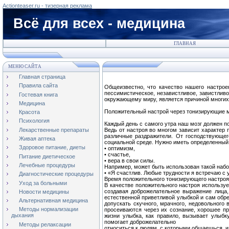
Actionteaser.ru - тизерная реклама
Всё для всех - медицина
ГЛАВНАЯ
МЕНЮ САЙТА
Главная страница
Правила сайта
Общеизвестно, что качество нашего настрое
пессимистическое, независтливое, завистливо
Гостевая книга
окружающему миру, является причиной многих
Медицина
Положительный настрой через тонизирующие 
Красота
Психология
Каждый день с самого утра наш мозг должен п
Лекарственные препараты
Ведь от настроя во многом зависит характер
различные раздражители. От господствующег
Живая аптека
социальной среде. Нужно иметь определенный
Здоровое питание, диеты
• оптимизм,
• счастье,
Питание диетическое
• вера в свои силы.
Лечебные процедуры
Например, может быть использован такой наб
• «Я счастлив. Любые трудности я встречаю с у
Диагностические процедуры
Время положительного тонизирующего настроя
Уход за больными
В качестве положительного настроя используе
создавая доброжелательное выражение лица,
Новости медицины
естественной приветливой улыбкой и сам обр
Альтернативная медицина
допускать скучного, мрачного, недовольного
Методы нормализации
просеиваются через их сознание, хорошее пр
дыхания
жизни улыбка, как правило, вызывает улыбк
помогает доброжелательно
Методы релаксации
относиться к людям, с которыми общаешься, и