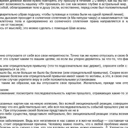
время дневной жизни нужно повторять эту просьбу в течение 1-2 минут, как бы вы ни
дают возможность нашему «Я» проникать во сне как можно глубже в астральный мир.
обой, облагораживая тело и душу (если, естественно, перед сном был положительный
дварительно убрав подушку, чтобы туловище и голова были на одной прямой линии);
ганы дыхания проходит в солнечное сплетение (в Ма-нипура-чакру) и накапливается та
клеточка тела и одновременно из солнечного сплетения прана направляется в ка
ее от токсинов;
тесь от мыслей); это можно сделать с помощью Шав-асаны.
но отпускаете от себя все свои неприятности. Точно так же нужно отпускать и свою б
ит это служит каким-то вашим целям; но если вы упорно держитесь за что-то, что ф
ь или отрицательную привычку (что-то подсознательно вас держит), спросите себя
держаться за это.
ошло бы, если больше не было бы болезни (или отрицательной привычки). Скорее всего
ржание болезни или отрицательной привычки имеет какие-то мотивы, а это, в свою оче
этом случае укрепите веру в себя положительными установками.
о таким же образом, как вы отпускаете свое прошлое. Желательно, прежде чем отп
разом:
споминание: посмотрите последовательность картин прошлого, отражающих какие-то э
казанных картин как на некую иллюзию, без всякой эмоциональной реакции, совершенн
тому что его действительно нет, ибо вся последовательность событий прошлого уже н
». При отпускании своей болезни представьте ее не в
кого-либо существа, представьте нейтрально, без эмоциональной реакции этапы возни
бром.
свои заболевания. Ведь все негативное в нас самих и в жиз-ни вообще — составная ч
ю, стоит определенная причина. Человеку важно понять, что к любой проблеме име
болезнь есть сигнал о том, что эти взгляды на жизнь нужно изменить. Д. Харрисон сч