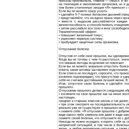
просьбы произвольна, главное — смысл. И во 
на тонизацию и омоложение организма, но и 
тем более утонченные эмоции «Я» приносит с с
Если вы не можете сразу уснуть:
• сделайте 5-7 полных йоговских дыханий (пре
• представляйте, что на вдохе прана через ор
• вместе с выдохом расслабляется каждая 
жизнеспособность и способствовать очищению 
• затем расслабьте все тело и мозг (освободи
Терапевтический эффект:
• повышает жизненный тонус;
• укрепляет нервную систему;
• пробуждает защитные силы организма.
Отпускание болезни
Отпустив от себя свое прошлое, вы одновремен
Когда вы не готовы с чем-то расстаться, знач
что никакие методы исцеления не помогают.
Если вы не можете морально отпустить болезн
ответа, какие мотивы заставляют подсознание 
Если ответа не последует, спросите, что произ
косвенно подтверждает, что присутствие и уде
себя не считаем достойными лучшей жизни. В 
Итак, отпустите свою болезнь и сделайте эт
прошлого.
Отпускание прошлого делается следующим об
• взгляните на свое прошлое как на некое во
настоящих,
средних и старших классов школы и так далее;
• при этом смотрите на последовательность у
реально уже не существуют и прошлого нет, по
• скажите себе: «Я отпускаю прошлое с добром
виде какого-либо символа или даже в виде ка
скажите своей болезни, что отпускаете ее с до
Никогда не нужно осуждать и корить себя за 
неприятной ситуацией, в том числе и болезнь
жизнь, и любая неприятная ситуация, а также 