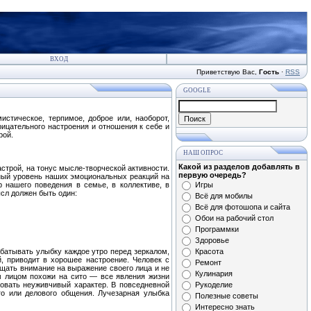
ВХОД
Приветствую Вас
,
Гость
·
RSS
GOOGLE
стическое, терпимое, доброе или, наоборот,
рицательного настроения и отношения к себе и
рой.
НАШ ОПРОС
Какой из разделов добавлять в
строй, на тонус мысле-творческой активности.
первую очередь?
ьный уровень наших эмоциональных реакций на
 нашего поведения в семье, в коллективе, в
Игры
сл должен быть один:
Всё для мобилы
Всё для фотошопа и сайта
Обои на рабочий стол
Программки
Здоровье
абатывать улыбку каждое утро перед зеркалом,
Красота
, приводит в хорошее настроение. Человек с
Ремонт
щать внимание на выражение своего лица и не
Кулинария
ым лицом похожи на сито — все явления жизни
ровать неуживчивый характер. В повседневной
Рукоделие
го или делового общения. Лучезарная улыбка
Полезные советы
Интересно знать