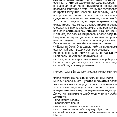
себя за то, что он заболел, но даже поздрави
разработал и активно применил в своей жи
предупреждает нас о том, что будет третирова
на время заглушить болезнь таблетками), а в 
вскоре она остановится, а затем и совсем ис
существом) всего самого ценного, что может б
Это своего рода игра, но игра искреннего ха
олицетворяет болезнь, в скором времени верн
С болезнью нужно разговаривать на равных и д
нельзя укорять ее в том, что она никак не на
В общем, это серьезная работа, своего рода т
Подношение нужно делать не только во время 
или споткнулись — снова делаем подношение. 
Ваш монолог должен быть примерно таким:
• «Дорогая боль! Благодарю тебя за предупре
солнечный свет, воздух соснового бора».
Если вы попали в точку и угадали, результат 
Если боль не утихает, пробуйте еще:
• «Предлагаю прекрасный летний вечер, берег ч
Если не подходит, предлагаем далее свою сил
• способствует выздоровлению.
Положительный настрой и создание положител
через гармонию действий, эмоций и мыслей
Мысли человека, его чувства и действия вза
эмоции вызывают определенные действия или
угнетенный вид и опущенные плечи — к угнет
предварительных мер перед началом медитиров
Допустим, вы имеете слабую силу воли и робк
Действие:
• поднимите голову,
• расправьте плечи,
• говорите громко, ясно, не торопясь,
• смотрите в глаза собеседнику. Чувства:
• старайтесь чувствовать себя сильным и реш
Мысли: