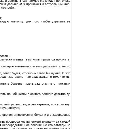
 были заняты. Получаемые силы идут не только
 Чем дальше «Я» проникает в астральный мир,
 настрой).
м;
ждую клеточку, для того чтобы укрепить ее
олезнь.
актически мешает вам жить, придется признать,
 с помощью маятника или метода моментального
, ответ будет, что жизнь стала бы лучше. И это
редь, заставляет нас задуматься о том, что мы
устить болезнь, иметь уже опыт в отпускании
тапы вашей жизни с самого раннего детства до
о нейтрально; ведь эти картины, по существу,
е существует;
кновения и протекания болезни и в завершение
асть процесса космического плана — за каждой
ют непосредственное отношение его взгляды на
итает, что человек не только не должен корить