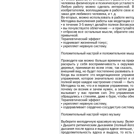
человека физическую и психическую усталость
Любую работу можно сделать интересной. В
изобретателем, воплощающим в работе свое из
заказ для любимого человека, и т. д.
Во-вторых, можно использовать в работе мето
Методика выполнения работы как медитации с
• в течение 3-5 минут делайте полное йоговск
• вы почувствуете облегчение — и приступайте
• отбросив все остальные мысли, обратите сво
привычкой.
Терапевтический эффект:
• поднимает жизненный тонус;
• укрепляет нервную систему.
Положительный настрой и положительное мыш
Проводите как можно больше времени на природ
раскрыть у себя восприимчивость к окружаю
деревья, принимая во всем этом, так сказать
внешний вид, но будет постепенно развивать в
Когда вы освоите это медитационное упражне
упражнения, которое значительно осветит и о
полной мере каждое настроение стихий — быть
Методика та же, что и в первом упражнении, то
почему он возник и зачем нужен, а затем дум
вызывает у вас прилив сил. Это упражнени
обращались к стихиям, даже к буре, чтобы обн
Терапевтический эффект:
• укрепляет нервную систему,
• оздоравливает сердечно-сосудистую систему
Положительный настрой через музыку
Выберите мелодичную красивую музыку. Включи
• Дышите ритмическим дыханием (полный йогов
дыхания после вдоха и выдоха вдвое меньше,
продолжительность вдоха и выдоха, то есть 