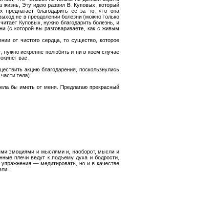
на жизнь, Эту идею развил В. Куповых, который
 предлагает благодарить ее за то, что она
 выход не в преодолении болезни (можно только
считает Куповых, нужно благодарить болезнь, и
ни (с которой вы разговариваете, как с живым
ении от чистого сердца, то существо, которое
т, нужно искренне полюбить и ни в коем случае
окинет вас.
уществить акцию благодарения, поскользнулись
части тела).
отела бы иметь от меня. Предлагаю прекрасный
ыми эмоциями и мыслями и, наоборот, мысли и
ные плечи ведут к подъему духа и бодрости,
 упражнения — медитировать, но и в качестве
ели.