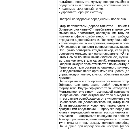
пытайтесь понимать музыку, воспринимайте е
поддаться ей и слиться с ней, постепенно рас
• поднимает жизненный тонус;
• укрепляет нервную систему.
Настрой на здоровье перед сном и после сна
Вторым таинством (первое таинство — прием пи
Во время сна наше «Я» пребывает в таком ду
мысленным элементом, сообщающим телу силу
именно в сфере озабоченности; при пробужд
страдания в дневной жизни. Поэтому больной п
• «поврежден лишь инструмент, которым я поль
«Я» здорово и принесет во время сна выздоро
Это нужно повторять каждый вечер, если рез
состояние молодости и силы направляет «Я» в
Чтобы было понятно вышеизложенное, нужно д
астральное тело (тело желаний), ментальное те
Энергия каждого тела отличается по качеству о
Физическое тело состоит из огромного количе
на поддержание всего организма как целого (с
управляющих клеток, клеток, обеспечивающих
делится.
Несмотря на все это, организм постоянно сох
Эфирное тело представляет собой точную копи
форму тела. Внутри эфирного тела находится а
Ментальное тело строит план нашей деятельно
Во время сна наше астральное тело выходит и
и тем самым освобождаясь от внутреннего эне
Во сне желания (особенно желания, которые ов
Из вышесказанного ясно, что перед сном н
доступными средствами — прогулка перед сн
жизнеутверждающей музыки, воспоминания о п
симпатия — настроиться на ощущение себя лич
А когда проснулись, нужно подключить сознан
тучи, океаны, птицы, звезды, солнце), все обла
Наша душа при определенном настрое (особе