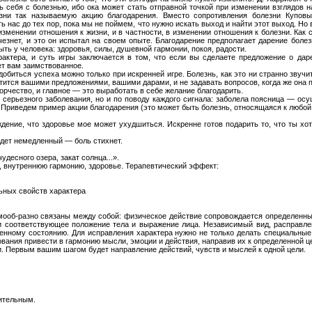
ть себя с болезнью, ибо ока может стать отправной точкой при изменении взглядов 
зни так называемую акцию благодарения. Вместо сопротивления болезни Куповых
ть нас до тех пор, пока мы не поймем, что нужно искать выход и найти этот выход. Но
изменении отношения к жизни, и в частности, в изменении отношения к болезни. Как 
чезнет, и это он испытал на своем опыте. Благодарение предполагает дарение болез
ыть у человека: здоровья, силы, душевной гармонии, покоя, радости.
рактера, и суть игры заключается в том, что если вы сделаете предложение о дар
ет вам заимствованное.
обиться успеха можно только при искренней игре. Болезнь, как это ни странно звучи
сытится вашими предложениями, вашими дарами, и не задавать вопросов, когда же она п
ворчество, и главное — это выработать в себе желание благодарить.
серьезного заболевания, но и по поводу каждого сигнала: заболела поясница — ос
Приведем пример акции благодарения (это может быть болезнь, относящаяся к любой 
ждение, что здоровье мое может ухудшиться. Искренне готов подарить то, что ты х
будет немедленный — боль стихнет.
удесного озера, закат солнца...».
у, внутреннюю гармонию, здоровье. Терапевтический эффект:
ьных свойств характера
имооб-разно связаны между собой: физическое действие сопровождается определенн
 соответствующее положение тела и выражение лица. Независимый вид, расправлен
енному состоянию. Для исправления характера нужно не только делать специальные
ания привести в гармонию мысли, эмоции и действия, направив их к определенной ц
и. Первым вашим шагом будет направление действий, чувств и мыслей к одной цели.
ительным.