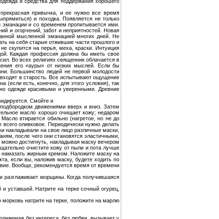
одежда и средства для поддержания хорошего
прекрасная привычка, и ее нужно все время
выпрямиться) и походка. Появляется не только
й эманации и со временем пропитывается ими.
ий и огорчений, забот и неприятностей. Новая
танной мысленной эманацией многих дней. Не
ать на себя старые отжившие части прошлого и
не скупится на перья, меха, краски. Интуиция
дой. Каждая профессия должна бы иметь свое
сил. Во всех религиях священник облачается в
нения его «ауры» от низких мыслей. Если бы
зни. Большинство людей не первой молодости
 входят в старость. Все испытывают ощущение
(если есть, конечно, для этого условия), так
енно одежде красивыми и уверенными. Древние
квидируется. Смойте и
 подбородком движениями вверх и вниз. Затем
тельное масло хорошо очищает кожу; недаром
 Масло втирается обильно (нагретое, но не до
е всего оливковое. Периодически нужно делать
нки накладывали на свое лицо различные маски,
аням, после чего они становятся эластичными,
 можно достигнуть, накладывая маску вечером
тщательно очистите кожу от пыли и пота лучше
м намазать жирным кремом. Наложите маску на
та, если вы, наложив маску, будете ходить по
твие. Вообще, рекомендуется время от времени
 и разглаживает морщины. Когда получившаяся
 и уставшей. Натрите на терке сочный огурец,
 морковь натрите на терке, положите на марлю
полняемая без интереса, без любви, вызывает у