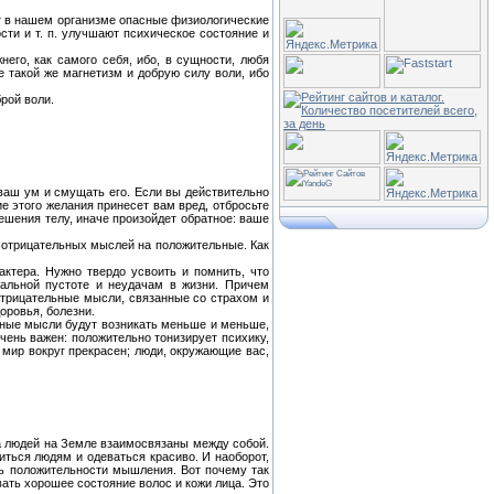
ют в нашем организме опасные физиологические
ти и т. п. улучшают психическое состояние и
его, как самого себя, ибо, в сущности, любя
 такой же магнетизм и добрую силу воли, ибо
рой воли.
ваш ум и смущать его. Если вы действительно
ие этого желания принесет вам вред, отбросьте
решения телу, иначе произойдет обратное: ваше
е отрицательных мыслей на положительные. Как
актера. Нужно твердо усвоить и помнить, что
альной пустоте и неудачам в жизни. Причем
отрицательные мысли, связанные со страхом и
оровья, болезни.
ьные мысли будут возникать меньше и меньше,
ень важен: положительно тонизирует психику,
а мир вокруг прекрасен; люди, окружающие вас,
а людей на Земле взаимосвязаны между собой.
ться людям и одеваться красиво. И наоборот,
ь положительности мышления. Вот почему так
ать хорошее состояние волос и кожи лица. Это