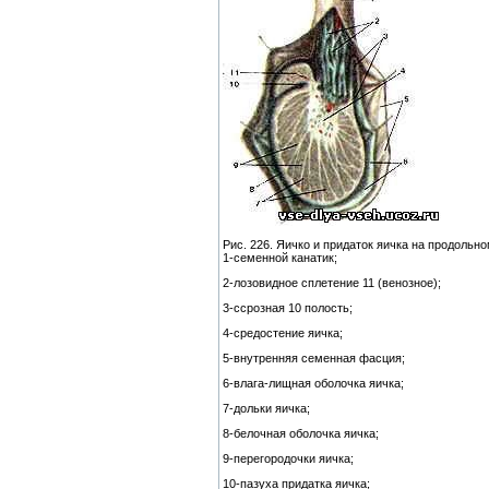
Рис. 226. Яичко и придаток яичка на продольно
1-семенной канатик;
2-лозовидное сплетение 11 (венозное);
3-ссрозная 10 полость;
4-средостение яичка;
5-внутренняя семенная фасция;
6-влага-лищная оболочка яичка;
7-дольки яичка;
8-белочная оболочка яичка;
9-перегородочки яичка;
10-пазуха придатка яичка;