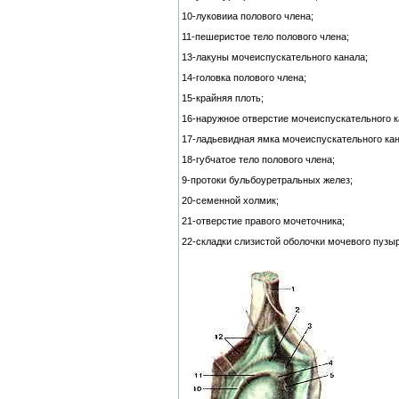
10-луковииа полового члена;
11-пешеристое тело полового члена;
13-лакуны мочеиспускательного канала;
14-головка полового члена;
15-крайняя плоть;
16-наружное отверстие мочеиспускательного к
17-ладьевидная ямка мочеиспускательного кан
18-губчатое тело полового члена;
9-протоки бульбоуретральных желез;
20-семенной холмик;
21-отверстие правого мочеточника;
22-складки слизистой оболочки мочевого пузыр