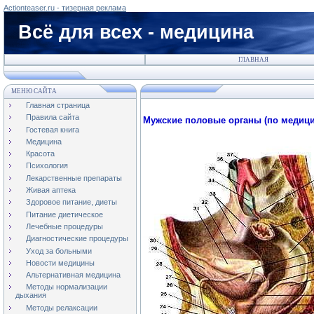
Actionteaser.ru - тизерная реклама
Всё для всех - медицина
ГЛАВНАЯ
МЕНЮ САЙТА
Главная страница
Правила сайта
Мужские половые органы (по медици
Гостевая книга
Медицина
Красота
Психология
Лекарственные препараты
Живая аптека
Здоровое питание, диеты
Питание диетическое
Лечебные процедуры
Диагностические процедуры
Уход за больными
Новости медицины
Альтернативная медицина
Методы нормализации
дыхания
Методы релаксации