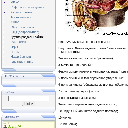
МКБ-10
Рефераты по медицине
Каталог сайтов
Тесты онлайн
Юмор
Обратная связь
FAQ (вопрос/ответ)
Другие разделы сайта:
Рис. 223. Мужские половые органы.
Рукоделие
Игры
Вид слева. Левые отделы стенок 'газа и левая
1-мыс крестца;
Детям
Наши баннеры
2-прямая кишка (покрыта брюшиной);
Опухоли глотки
3-моче-точник (левый);
4-прямокишечно-мочепузырная складка (права
ФОРМА ВХОДА
5-прямокишечно-мочепузырное углубление;
6-прямая кишка (обнажена мышечная оболочка
7-семенной пузырек (левый);
ПОИСК
8-предстательная железа;
9-мышца, поднимающая задний проход;
10-наружный сфинктер заднего прохода;
11-яичко;
МИНИ-ЧАТ
12-мошонка;