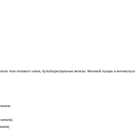
чатое тело полового члена, бульбоуретральные железы. Мочевой пузырь и мочеиспус
канала;
канала);
нала);