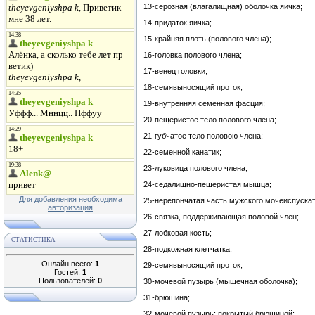
13-серозная (влагалищная) оболочка яичка;
14-придаток яичка;
15-крайняя плоть (полового члена);
16-головка полового члена;
17-венец головки;
18-семявыносящий проток;
19-внутренняя семенная фасция;
20-пещеристое тело полового члена;
21-губчатое тело половою члена;
22-семенной канатик;
23-луковица полового члена;
24-седалищно-пешеристая мышца;
Для добавления необходима
25-нерепончатая часть мужского мочеиспускат
авторизация
26-связка, поддерживающая половой член;
27-лобковая кость;
СТАТИСТИКА
28-подкожная клетчатка;
Онлайн всего:
1
29-семявыносящий проток;
Гостей:
1
Пользователей:
0
30-мочевой пузырь (мышечная оболочка);
31-брюшина;
32-мочевой пузырь; покрытый брюшиной;