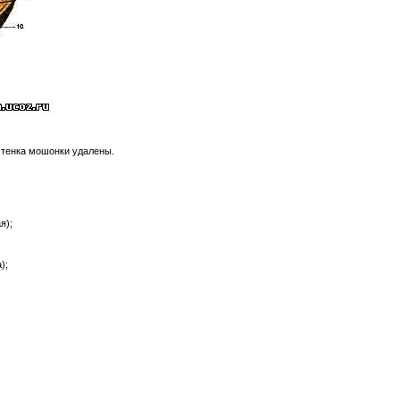
 стенка мошонки удалены.
я);
);