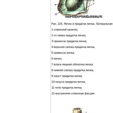
Рис. 225. Яичко и придаток яичка. Латеральна
1-семенной канатик;
2-го-ловка придатка яичка;
3-принесок придатка яичка;
4-верхняя связка придатка яичка;
5-привесок яичка;
6-яичко;
7-влага-лищная оболочка яичка;
8-нижняя связка придатка яичка;
9-хвост придатка яичка;
10-пазуха придатка яичка;
11-тело придатка яичка;
12-внутренняя семенная фасция.