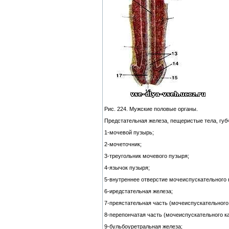
Рис. 224. Мужские половые органы.
Предстательная железа, пещеристые тела, губ
1-мочевой пузырь;
2-мочеточник;
3-треугольник мочевого пузыря;
4-язычок пузыря;
5-внутреннее отверстие мочеиспускательного 
6-иредстательная железа;
7-преястательная часть (мочеиспускательного 
8-перепончатая часть (мочеиспускательного ка
9-бульбоуретральная железа;