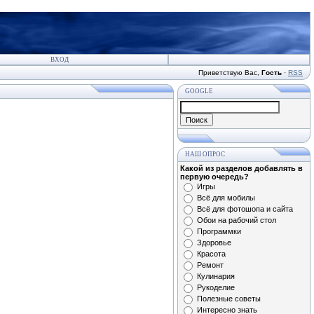
ВХОД
Приветствую Вас
,
Гость
·
RSS
GOOGLE
НАШ ОПРОС
Какой из разделов добавлять в
первую очередь?
Игры
Всё для мобилы
Всё для фотошопа и сайта
Обои на рабочий стол
Программки
Здоровье
Красота
Ремонт
Кулинария
Рукоделие
Полезные советы
Интересно знать