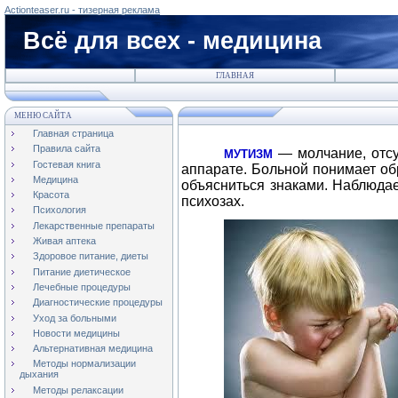
Actionteaser.ru - тизерная реклама
Всё для всех - медицина
ГЛАВНАЯ
МЕНЮ САЙТА
Главная страница
Правила сайта
— молчание, отс
МУТИЗМ
Гостевая книга
аппарате. Больной понимает о
Медицина
объясниться знаками. Наблюдае
Красота
психозах.
Психология
Лекарственные препараты
Живая аптека
Здоровое питание, диеты
Питание диетическое
Лечебные процедуры
Диагностические процедуры
Уход за больными
Новости медицины
Альтернативная медицина
Методы нормализации
дыхания
Методы релаксации