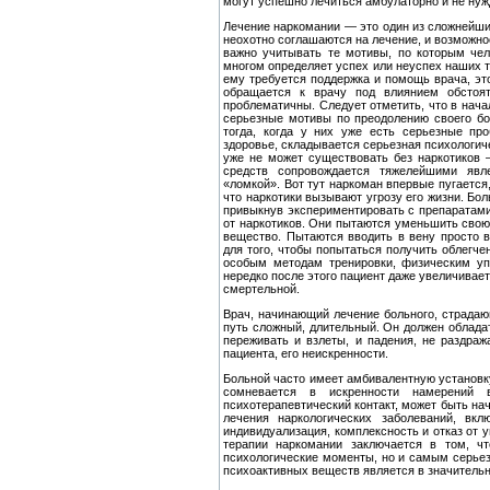
могут успешно лечиться амбулаторно и не нужда
Лечение наркомании — это один из сложнейши
неохотно соглашаются на лечение, и возможно
важно учитывать те мо­тивы, по которым че
многом определяет успех или неуспех наших т
ему требуется поддержка и помощь врача, это
об­ращается к врачу под влиянием обстоят
проблематичны. Следует отметить, что в нача
серьезные мотивы по преодолению сво­его бо
тогда, когда у них уже есть серьезные пр
здоровье, скла­дывается серьезная психологиче
уже не может существо­вать без наркотиков 
средств сопровождается тяжелейшими явл
«ломкой». Вот тут наркоман впервые пугается
что наркотики вызывают угрозу его жизни. Бо
привыкнув эксперименти­ровать с препаратами
от наркотиков. Они пытаются умень­шить свою
вещество. Пытаются вводить в вену просто 
для того, чтобы попытаться получить облегчен
особым методам тренировки, физическим уп
нередко после этого пациент даже увеличивает
смертельной.
Врач, начинающий лечение больного, страдающ
путь слож­ный, длительный. Он должен облада
переживать и взлеты, и падения, не раздража
пациента, его неискренности.
Больной часто имеет амбивалентную установку:
сомневается в искренности намерений в
психотерапевтический контакт, может быть нач
лечения наркологических заболеваний, вк
индиви­дуализация, комплексность и отказ от 
терапии наркома­нии заключается в том, ч
психологические моменты, но и самым серьез
психоактивных веществ является в значительн