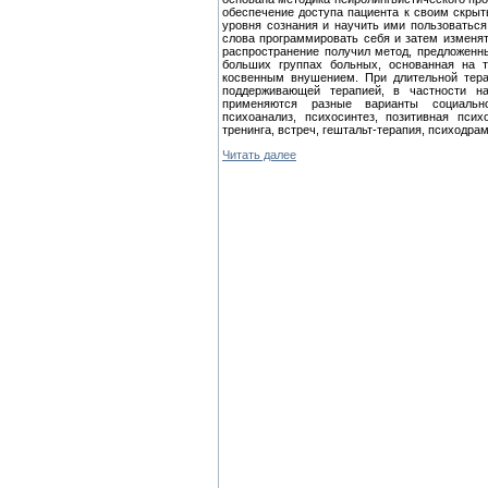
обеспечение доступа пациента к своим скрыт
уровня сознания и научить ими пользоватьс
слова программировать себя и затем изменят
рас­пространение получил метод, предложенн
больших группах больных, основанная на т
косвенным внушением. При длитель­ной тера
поддерживающей терапией, в частности на
применяются разные варианты социально 
психоанализ, психосинтез, позитивная псих
тренинга, встреч, гештальт-терапия, психодра
Читать далее