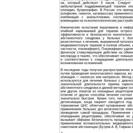
на, который действует 6 часов. Следует 
амбулаторной поддерживаю­щей терапии о
клонидин, бупренорфин. В России эти препа
(клофелин, гемитон, катапрессан) применяетс
комбинации с аналь­гетиками, снотворными
влияющими на психопатологические рас­стройс
Клинические испытания верапамила и нифед
опийной нарко­манией для терапии острог
эффективности и безопасности значи­тельно
абстинентного синдрома у больных с бол
резистентных к ле­чению, выраженной патолог
медикаментозную терапию в пол­ном объеме, 
частности, плазмаферез). Плазмаферез удаля
фическое стимулирующее действие на обмен
кислорода в тка­нях, что обеспечивает повыш
и соответственно к сокраще­нию длительно
возникновения осложнений.
В последние годы получил распространение м
путем про­ведения многочасового наркоза, во
опиоидов — налоксон или налтрексон. Метод 
используется для лечения больных с ди­агно
значительной длительности приема нарко
абстинентного синдро­ма в данной методике ос
или других опиатов из опиоидных рецепторо
отличие от других способов лечения состоит
значи­тельно быстрее. Кроме того, пик разв
детоксикации, когда па­циент находится по
торможение ЦНС облегчает купирование абст
применением больших доз антагонистов опиои
проведе­ния самой процедуры. Применение 
опиоидными рецепторами, обеспечивая их д
вызывает эйфории. Безопасность процедуры о
при­менением вспомогательных медикаменто
симптомов абстиненции (Бутров А. В, Гофман А.