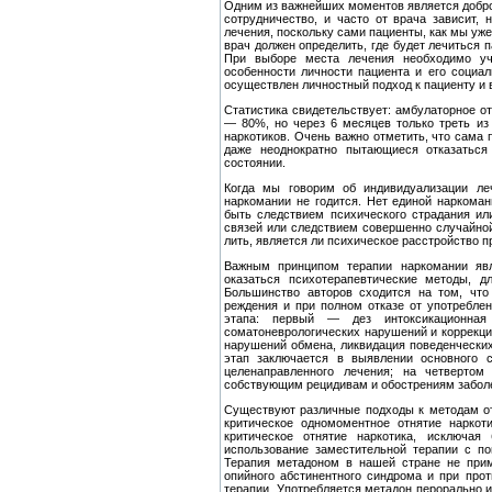
Одним из важнейших моментов является добров
сотрудни­чество, и часто от врача зависит,
лечения, поскольку сами па­циенты, как мы уж
врач должен определить, где будет ле­читься 
При выборе места лечения необходимо учит
особенности личности пациента и его социал
осуществлен личностный под­ход к пациенту и
Статистика свидетельствует: амбулаторное от
— 80%, но через 6 месяцев только треть из
наркотиков. Очень важно отметить, что сама 
даже неоднократно пытающиеся отка­затьс
состоянии.
Когда мы говорим об индивидуализации леч
наркомании не го­дится. Нет единой наркома
быть следствием психического страдания и
связей или следствием совершенно случайной
лить, является ли психическое расстройство п
Важным принципом терапии наркомании явл
оказаться психоте­рапевтические методы, 
Большинство авторов сходится на том, что
реждения и при полном отказе от употреблен
этапа: первый — дез интоксикационная 
соматоневрологических нарушений и коррекци
на­рушений обмена, ликвидация поведенческих
этап заключается в выявлении основного с
целенаправленного лечения; на чет­вертом
собствующим рецидивам и обострениям забол
Существуют различные подходы к методам от
критическое одномоментное отнятие наркот
критическое отнятие наркотика, исключая
использование заместительной терапии с 
Терапия метадоном в нашей стране не прим
опийного абстинентного син­дрома и при про
терапии. Употребляется метадон перорально и 