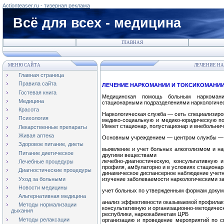
Actionteaser.ru - тизерная реклама
Всё для всех - медицина
ГЛАВНАЯ
МЕНЮ САЙТА
ЛЕЧЕНИЕ Н
Главная страница
Правила сайта
ЛЕЧЕНИЕ НАРКОМАНИИ И ТОКСИКОМАНИ
Гостевая книга
Медицинская помощь больным наркомани
Медицина
стационарными под­разделениями наркологиче
Красота
Наркологическая служба — сеть специализиро
Психология
медико-социальную и медико-юридическую по
Имеет стационар, по­лустационар и внебольнич
Лекарственные препараты
Живая аптека
Основным учреждением — центром службы — яв
Здоровое питание, диеты
выявление и учет больных алкоголизмом и на
Питание диетическое
другими ве­ществами
лечебно-диагностическую, консультативную 
Лечебные процедуры
профиля, амбулаторно и в условиях стационар
Диагностические процедуры
динамическое диспансерное наблюдение учетно
Уход за больными
изучение заболеваемости наркологическими з
Новости медицины
учет больных по утвержденным формам докум
Альтернативная медицина
анализ эффективности оказываемой профилак
Методы нормализации
консультативную и организационно-методиче
дыхания
республи­ки, наркокабинетам ЦРБ
Методы релаксации
организацию и проведение мероприятий по с