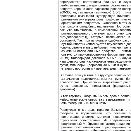
определяется состоянием больных и служи
реабилитаци­онных мероприятий. Важно отмети
веществ хорошо себя заре­комендовали ноотро
200-300 мг, гаммалон (аминалон) 1,5-3 г, пи
препараты оказывают купирующее влияние 
применения они играют роль профилактическо
наркотическим веществам. Особенно в тех с
или психопатоподобных нарушений. Ноотропы
Как уже от­мечалось, в комплексной терапи
противорецидивного лечения достаточно ши
антидепрессанты), которые назначаются в
состояний. Так, при психопатоподобных расст
неустойчивость) исполь­зуется неулептил в дозе
использование малых нейролепти­ческих преп
назначены более сильные средства — пипоти
пользуются пролонгированные формы препарат
25 мг, галопе­ридол деканоат 50 мг. В случ
нарушениях сна назначаются четырехцикличе
сутки, миансерин (леривон) 30-60 мг в сутки
четании с ноотропными препаратами: пантогам
В случае присутствия в структуре зависимост
назначают­ся транквилизаторы из группы бе
альпрозолам. При наличии выраженных расс
суток: феназепам, нитразепам (радедорм)
диазепам).
В тех случаях, когда мы имеем дело с завис
нейролептиче­ские средства с выраженным гип
ночь, тизерцин 5-10 мг на ночь.
Рассуждая о методах терапии больных с з
говорили и подчерки­вали, что лечение 
психотерапевтических методов невозможно
стрессовая психотерапия. Из современных
предложенный М. Эриксоном ме­тод введения
приемов, обеспечивающих «присоединение тер
основана методика нейролингвистического пр