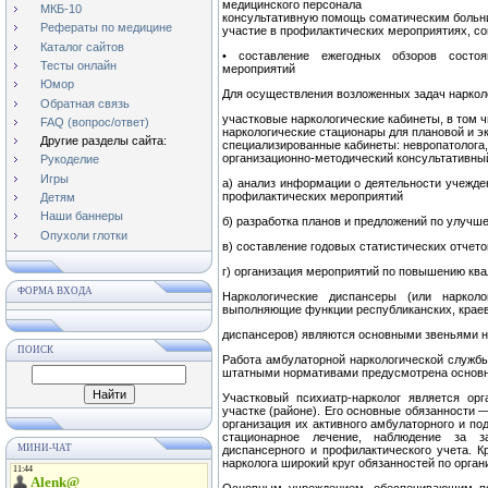
медицин­ского персонала
МКБ-10
консультативную помощь соматическим больни
Рефераты по медицине
участие в профилактических мероприятиях, с
Каталог сайтов
• составление ежегодных обзоров состоя
Тесты онлайн
мероприятий
Юмор
Для осуществления возложенных задач наркол
Обратная связь
участковые наркологические кабинеты, в том 
FAQ (вопрос/ответ)
наркологические стационары для плановой и 
Другие разделы сайта:
специализированные кабинеты: невропатолога
организационно-методический консультативный 
Рукоделие
Игры
а) анализ информации о деятельности учежден
профилакти­ческих мероприятий
Детям
Наши баннеры
б) разработка планов и предложений по улучш
Опухоли глотки
в) составление годовых статистических отчето
г) организация мероприятий по повышению кв
ФОРМА ВХОДА
Наркологические диспансеры (или наркол
выполняющие функ­ции республиканских, крае
диспансеров) являются основными звеньями 
ПОИСК
Работа амбулаторной наркологической службы
штатны­ми нормативами предусмотрена основна
Участковый психиатр-нарколог является ор
участке (рай­оне). Его основные обязанности 
организация их активного амбулаторного и по
стационарное лечение, наблюде­ние за 
МИНИ-ЧАТ
диспансерного и профилактического учета. Кр
нарколога широкий круг обязанностей по орган