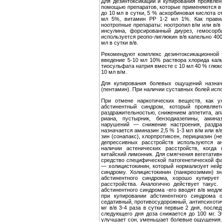
Для дезинтоксикации и купирования проявлен
помощью препаратов, которые применяются в т
до 10 мл в сутки, 5 % аскорбиновая кислота о
мл 5%, витамин РР 1-2 мл 1%. Как правило
ноотропные препараты: ноотропил в/м или в/в
инсу­лина, форсированный диурез, гемосорбц
используется реопо-лиглюкин в/в капельно 40
мл в сутки в/в.
Рекомендуют комплекс дезинтоксикационной 
введение 5-10 мл 10% раствора хлорида кал
тиосульфата натрия вместе с 10 мл 40 % глюк
10 мл в/м.
Для купирования болевых ощущений назнач
(пентамин). При наличии суставных болей исп
При отмене наркотических веществ, как у
абстинентный синдром, который проявляе
раздражительностью, снижением аппетита, апа
риана, пустырник, бензодиазепины, амин
нарушений — снижение настроения, раздраж
назначается аминазин 2,5 % 1-3 мл в/м или в/
зин (сонапакс), хлорпротиксен, перициазин (н
депрессивных расстройств используются ан
наличии астенических расстройств, когда п
китайский лимонник. Для смягчения вегетативн
сред­ство специфической патогенетической ф
— холицистокинин, который нормализует нейр
синдрому. Холицистокинин (панкреозимин) з
абстинентного синдрома, хорошо купирует
расстрой­ства. Аналогично действует такус
абстинентного синдрома -его вводят в/в медл
при купировании абстинентного синдро­ма о
седативный, противосудорожный, антипсихотич
мг в/в 3-4 раза в сутки первые 2 дня, после
следующего дня доза снижается до 100 мг. Эт
улучшает сон, уменьшает болевые ощущения. П