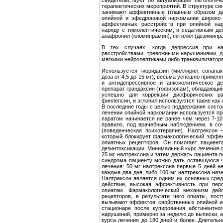
свидетельствует об актуализации патологиче
терапевтических мероприятий. В структуре си
занимают аффективные (главным образом де
опийной и эфедроновой наркомании широко 
аффективных рас­стройств при опийной нар
наряду с тимолептическим, и седативным дей
анафронил (кломипрамин), петилил (дезимипра
В тех случаях, когда депрессия при нар
расстройствами, тре­вожными нарушениями, д
мягкими нейролептиками либо тран­квилизатор
Используется тиоридазин (миллирил, сонапакс
доза от 4,5 до 15 мг), весьма успешно применя
и антидепрессивное и анксиолитическое де
препарат грандаксин (тофизопам), обладаю­щий
успешно для коррекции дисфорических рас
финлепсин, и эглонил используются также как 
В последние годы с целью под­держания сост
лечении опийной наркомании используется пре
паратом начинается не ранее чем через 7-10 
правило, под врачебным наблюдением, в со
(поведенческая психотерапия). Налтрексон 
который блокирует фармакологический эффек
опиатных рецепторов. Он помогает пациента
дезинтоксикации. Ми­нимальный курс лечения 
25 мг налтрексона и затем держать пациента 
синдрома пациенту можно дать оставшуюся 
лечения: 50 мг налтрексона первые 5 дней не
каждые два дня, либо 100 мг налтрексона назн
Налтрексон является одним их основ­ных сред
действие, высокая эффективность при пер
опиатам. Фармакологический механизм дейс
рецепторов, в результате чего опиаты, пос
вызывают эффектов, свойственных опийной инт
ста­ционаре после купирования абстинентно
нарушений, примерно за неделю до выписки, а
курса лечения до 180 дней и более. Длитель