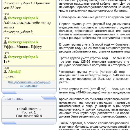
Основным учреждением, обеспечивающим по
является нарко­логический кабинет при Центр
психиатра-нарколога устанавли­вается на кажды
число выявленных наркологических больных.
Наблюдаемые больные делятся по группам уче
Первая группа учета (первый год динамическ
медицинской помощью и признанные страдающ
больные, перенесшие ал­когольные или нар
больные алколизмом, наркоманиями и токси­к
торых рецидив заболевания наступил на втором
Вторая группа учета (второй год) — больные
на втором году (13-24 месяца) активного учета
рецидив заболевания насту­пил на третьем год
Третья группа учета (третий год) — больные 
третьем году (25-36 месяцев) активного уче
рецидив заболевания наступил на четвертом го
Четвертая группа учета (четвертый год) —
находящиеся на чет­вертом году (37-48 месяц
эту группу переводятся больные, у ко­торых
Для добавления необходима
учета.
авторизация
Пятая группа учета (пятый год) — больные а
пятом году (49-60 месяцев) учета и поддержи
Кроме основного контингента наркологических
СТАТИСТИКА
показани­ям на соответствующем противо
алкоголизмом и лица, у которых были заре
Онлайн всего:
1
наркотических и других средств, вызывающи
Гостей:
1
лечение этих групп осуществляется не более 
Пользователей:
0
должен быть решен вопрос о це­лесообразности
Таким образом, в основе специализированной 
и лечения больных, индивидуализированный по