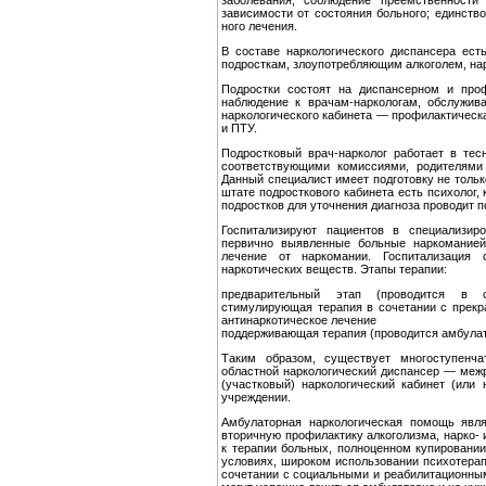
заболевания; соблюде­ние преемственности
зависимости от состояния больного; единство
ного лечения.
В составе наркологического диспансера ест
подросткам, зло­употребляющим алкоголем, на
Подростки состоят на диспансерном и проф
наблюдение к вра­чам-наркологам, обслужив
наркологического кабинета — про­филактическ
и ПТУ.
Подростковый врач-нарколог работает в те
соответствую­щими комиссиями, родителями
Данный специалист имеет под­готовку не только
штате подросткового кабинета есть психо­лог
подростков для уточнения диагноза проводит 
Госпитализируют пациентов в специализир
первично выявлен­ные больные наркоманией
лечение от наркомании. Госпитализа­ция
наркотических веществ. Этапы терапии:
предварительный этап (проводится в с
стимулирующая терапия в сочетании с прекр
антинаркотическое лечение
поддерживающая терапия (проводится амбулат
Таким образом, существует многоступенчат
областной нарко­логический диспансер — меж
(участковый) наркологиче­ский кабинет (или
учреждении.
Амбулаторная наркологическая помощь явл
вторичную профилак­тику алкоголизма, нарко-
к терапии больных, полноценном купировани
условиях, широком использовании психоте­рап
сочетании с социальными и реабилитационны