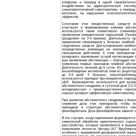
клофелин и тиаприд в одной терапевтичес
воздействием на адренэргическую систе
соматовегетативной симптоматики, а тиаприд
вательно, на нарушения психопатологичес
эффектом.
Сочетание этих лекарственных средств н
участвуют в форми­ровании клиники абстин
используется также клометиазол (геминев
проявления поведенческих нарушений. Разовая
(разделяют на 3-4 приема). Длительность пр
применения геминеврина у больных опийной 
седативных средств. Для купирования опийног
посредственно влияющие на опиоидные си
смешанным действием. К этим препаратам 
купировать проявления острой интоксикации з
рые проявления абстиненции — благодаря час
появлении пер­вых признаков опийной абсти
Длительность лечения до 5 суток. Из антагон
высвобождение метаболитов опия из рецептор
до 5-6 дней. У больных, злоупотребляю
используется препарат бро-мокриптин (парлод
ЦНС. Бромокриптин используется для ку­пи
абстинентного синдрома, в суточной дозе 2,5-
антидепрес­сант с преимущественно серот
хорошо купирует аффективную симптоматику.
При развитии абстинентного синдрома у боль
снижение дозы этих препаратов, чтобы ис
припадков в структуре абстинент­ного с
фенобарбитала. Доза фенобарбитала зависит от
В тех случаях, когда наркомания формируется 
химической обработки наркотического сырья
расстройства, которые прояв­ляются в выра
изменениях личности. Авторы (А.Г. Врублевск
осо­бенно с выраженной дисфорической окрас