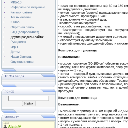
МКБ-10
• влажное полотенце (простынка) 30 на 130 см
Рефераты по медицине
не затруднялось движение;
Каталог сайтов
• сухое полотенце (одеяло) накладывается св
• длительность процедуры 1 час;
Тесты онлайн
• в заключение — холодный душ.
Юмор
Терапевтический эффект:
• способствует расслаблению тела;
Обратная связь
• благоприятно воздействует на желудоч
FAQ (вопрос/ответ)
пищеварения);
• у людей с повышенным давлением возникает
Другие разделы сайта:
• способствует лучшему засыпанию;
Рукоделие
• горячий компресс для данной области снижае
Игры
Компресс для туловища
Детям
Наши баннеры
Выполнение:
Опухоли глотки
• мокрое полотенце (80-180 см) обернуть вокр
• сверху, как и при других компрессах, оберн
• время — 1 час;
• затем — холодный душ, вытирание досуха, о
ФОРМА ВХОДА
самого компресса, чтобы избежать охлажден
холодный душ или сделать обмывание. Терапе
• рекомендуется при болях в позвоночнике, п
его частой смене оттягивает жар, но, с друг
простуде).
ПОИСК
Компресс для поясницы
Выполнение:
• мокрый бинт примерно 30 см шириной и 2,5 м
наискось к левому плечу и оттуда наискось по
МИНИ-ЧАТ
• потом прокладьшают бинт поперек к левой ст
• второй сухой бинт накладывается поверх, хо
• 1 час полежать;