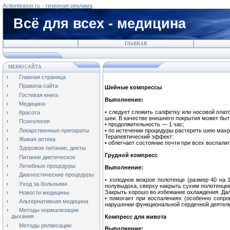
Actionteaser.ru - тизерная реклама
Всё для всех - медицина
ГЛАВНАЯ
МЕНЮ САЙТА
Главная страница
Правила сайта
Шейные компрессы
Гостевая книга
Выполнение:
Медицина
• следует сложить салфетку или носовой плато
Красота
шеи. В качестве внешнего покрытия может быт
Психология
• продолжительность — 1 час;
Лекарственные препараты
• по истечении процедуры растереть шею мах
Терапевтический эффект:
Живая аптека
• облегчает состояние почти при всех воспал
Здоровое питание, диеты
Грудной компресс
Питание диетическое
Лечебные процедуры
Выполнение:
Диагностические процедуры
• холодное мокрое полотенце (размер 40 на 
Уход за больными
полувыдоха, сверху накрыть сухим полотенцем
Закрыть хорошо во избежание охлаждения. Дал
Новости медицины
• помогает при воспалениях (особенно сопр
Альтернативная медицина
нарушении функциональной сердечной деятел
Методы нормализации
дыхания
Компресс для живота
Методы релаксации
Выполнение: