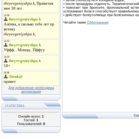
• затем сполоснуться холодной водой;
• после процедуры отдохнуть. Терапевтически
• помогает при бронхите, бронхиальной астм
успокаивает боли и способствует правильном
• действует болеутоляюще при болезненных о
Читайте также
Обёртывание
Для добавления необходима
авторизация
СТАТИСТИКА
Cop
Онлайн всего:
1
Гостей:
1
Пользователей:
0