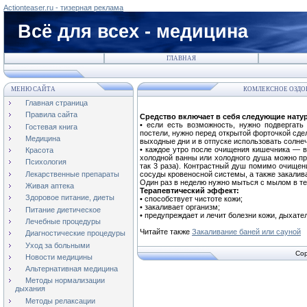
Actionteaser.ru - тизерная реклама
Всё для всех - медицина
ГЛАВНАЯ
МЕНЮ САЙТА
КОМЛЕКСНОЕ ОЗДО
Главная страница
Правила сайта
Средство включает в себя следующие нату
• если есть возможность, нужно подвергат
Гостевая книга
постели, нужно перед открытой форточкой сде
Медицина
выходные дни и в отпуске использовать солне
• каждое утро после очищения кишечника — 
Красота
холодной ванны или холодного душа можно пр
Психология
так 3 раза). Контрастный душ помимо очищен
Лекарственные препараты
сосуды кровеносной системы, а также закалива
Один раз в неделю нужно мыться с мылом в те
Живая аптека
Терапевтический эффект:
Здоровое питание, диеты
• способствует чистоте кожи;
• закаливает организм;
Питание диетическое
• предупреждает и лечит болезни кожи, дыхат
Лечебные процедуры
Читайте также
Закаливание баней или сауной
Диагностические процедуры
Уход за больными
Cop
Новости медицины
Альтернативная медицина
Методы нормализации
дыхания
Методы релаксации