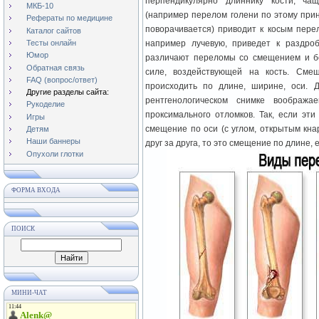
перпендикулярно длиннику кости, ча
МКБ-10
(например перелом голени по этому прин
Рефераты по медицине
поворачивается) приводит к косым пере
Каталог сайтов
Тесты онлайн
например лучевую, приведет к раздро
Юмор
различают переломы со смещением и б
Обратная связь
силе, воздействующей на кость. Сме
FAQ (вопрос/ответ)
происходить по длине, ширине, оси.
Другие разделы сайта:
рентгенологическом снимке вообража
Рукоделие
проксимального отломков. Так, если эт
Игры
смещение по оси (с углом, открытым кнар
Детям
Наши баннеры
друг за друга, то это смещение по длине,
Опухоли глотки
ФОРМА ВХОДА
ПОИСК
МИНИ-ЧАТ