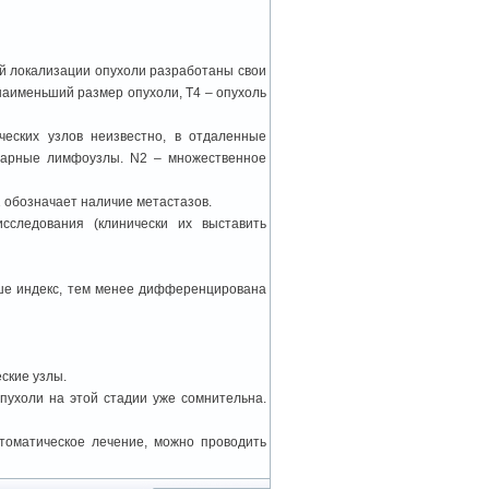
ой локализации опухоли разработаны свои
наименьший размер опухоли, Т4 – опухоль
еских узлов неизвестно, в отдаленные
онарные лимфоузлы. N2 – множественное
1 обозначает наличие метастазов.
сследования (клинически их выставить
ше индекс, тем менее дифференцирована
ские узлы.
пухоли на этой стадии уже сомнительна.
томатическое лечение, можно проводить