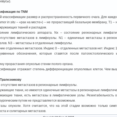
евусы).
сификация по TNM
й классификации размер и распространенность первичного очага. Для кажд
umor in situ
– «рак на месте») – не прорастающий базальную мембрану, Т1 – 
кружающих тканей и распадом.
ояние лимфатического аппарата. Nx – состояние регионарных лимфатич
отсутствие метастазов в лимфоузлы. N1 – единичные метастазы в реги
злов. N3 – метастазы в отдаленные лимфоузлы.
чие отдаленных метастазов. Индекс 0 – отдаленных метастазов нет. Индекс 
квенные обозначения, которые ставятся после патогистологического и
ину прорастания опухолью стенки полого органа.
ссификации отражает степень дифференциации опухолевых клеток. Чем вы
 Трапезникову
, отсутствие метастазов в регионарные лимфоузлы.
ружающие ткани, но имеются одиночные метастазы в регионарные лимфатиче
жающие ткани, есть метастазы в лимфатические узлы. Резектабельность о
рургическим путем не представляется возможным.
азы опухоли. Хотя считается, что на этой стадии возможно только симп
оста и солитарных метастазов.