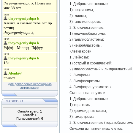
1. Доброкачественные:
1) невриномы;
2) глиомы;
3) ганглионевромы.
2. Злокачественные:
1) медуллобластомы;
2) ганглиобластомы;
3) нейробластомы.
Клетки крови.
1. Лейкозы:
1) острый и хронический;
2) миелобластный и лимфобластный
2. Лимфомы.
3. Лимфосаркомы.
Для добавления необходима
4. Лимфогрануломатозы.
авторизация
Смешанные опухоли.
1. Доброкачественные:
СТАТИСТИКА
1) тератомы;
2) дермоидные кисты;
Онлайн всего:
1
Гостей:
1
3) гамартромы.
Пользователей:
0
2. Злокачественные (тератобластомы
Опухоли из пигментных клеток.