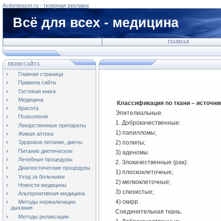
Actionteaser.ru - тизерная реклама
Всё для всех - медицина
ГЛАВНАЯ
МЕНЮ САЙТА
Главная страница
Правила сайта
Гостевая книга
Медицина
Классификация по ткани – источни
Красота
Эпителиальные.
Психология
1. Доброкачественные:
Лекарственные препараты
1) папилломы;
Живая аптека
2) полипы;
Здоровое питание, диеты
Питание диетическое
3) аденомы.
Лечебные процедуры
2. Злокачественные (рак):
Диагностические процедуры
1) плоскоклеточные;
Уход за больными
2) мелкоклеточные;
Новости медицины
3) слизистые;
Альтернативная медицина
4) скирр.
Методы нормализации
дыхания
Соединительная ткань.
Методы релаксации