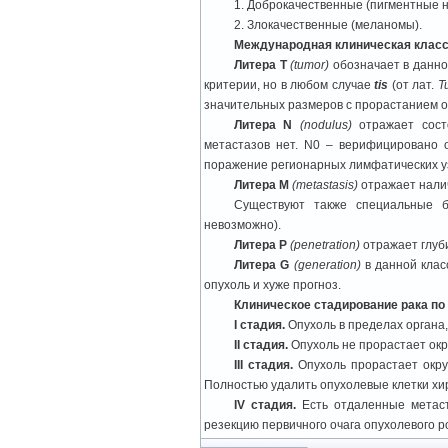
1. Доброкачественные (пигментные н
2. Злокачественные (меланомы).
Международная клиническая клас
Литера Т
(tumor)
обозначает в данно
критерии, но в любом случае
tis
(от лат.
T
значительных размеров с прорастанием о
Литера N
(nodulus)
отражает сост
метастазов нет. N0 – верифицировано 
поражение регионарных лимфатических у
Литера М
(metastasis)
отражает нали
Существуют также специальные бу
невозможно).
Литера Р
(penetration)
отражает глуб
Литера G
(generation)
в данной кла
опухоль и хуже прогноз.
Клиническое стадирование рака по
I стадия.
Опухоль в пределах органа
II стадия.
Опухоль не прорастает ок
III стадия.
Опухоль прорастает окру
Полностью удалить опухолевые клетки хи
IV стадия.
Есть отдаленные метаст
резекцию первичного очага опухолевого р