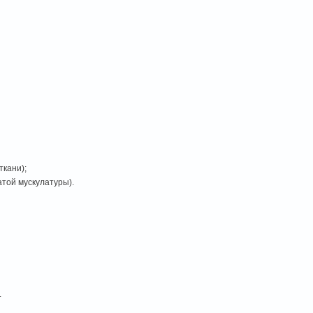
ткани);
той мускулатуры).
.