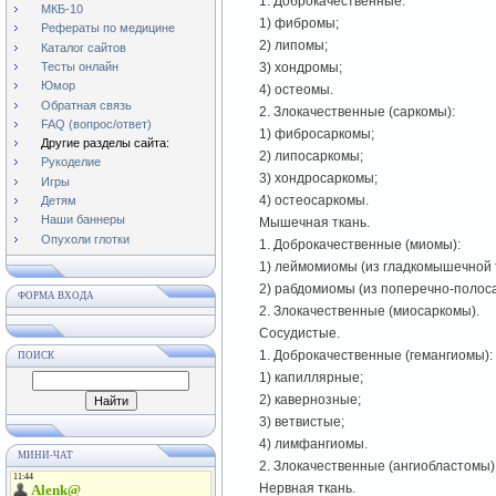
1. Доброкачественные:
МКБ-10
1) фибромы;
Рефераты по медицине
2) липомы;
Каталог сайтов
Тесты онлайн
3) хондромы;
Юмор
4) остеомы.
Обратная связь
2. Злокачественные (саркомы):
FAQ (вопрос/ответ)
1) фибросаркомы;
Другие разделы сайта:
2) липосаркомы;
Рукоделие
3) хондросаркомы;
Игры
4) остеосаркомы.
Детям
Наши баннеры
Мышечная ткань.
Опухоли глотки
1. Доброкачественные (миомы):
1) леймомиомы (из гладкомышечной 
2) рабдомиомы (из поперечно-полоса
ФОРМА ВХОДА
2. Злокачественные (миосаркомы).
Сосудистые.
1. Доброкачественные (гемангиомы):
ПОИСК
1) капиллярные;
2) кавернозные;
3) ветвистые;
4) лимфангиомы.
МИНИ-ЧАТ
2. Злокачественные (ангиобластомы)
Нервная ткань.