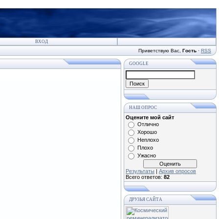
ВХОД
Приветствую Вас
,
Гость
·
RSS
GOOGLE
НАШ ОПРОС
Оцените мой сайт
Отлично
Хорошо
Неплохо
Плохо
Ужасно
Результаты
|
Архив опросов
Всего ответов:
82
ДРУЗЬЯ САЙТА