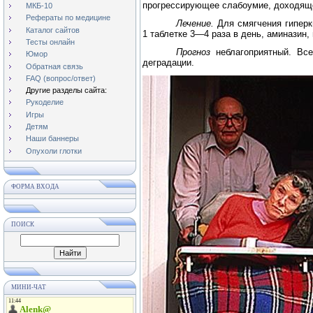
прогрессирующее слабоумие, доходяще
МКБ-10
Рефераты по медицине
Лечение.
Для смягчения гиперк
Каталог сайтов
1 таблетке 3—4 раза в день, аминазин, 
Тесты онлайн
Прогноз
неблагоприятный. Вс
Юмор
деградации.
Обратная связь
FAQ (вопрос/ответ)
Другие разделы сайта:
Рукоделие
Игры
Детям
Наши баннеры
Опухоли глотки
ФОРМА ВХОДА
ПОИСК
МИНИ-ЧАТ