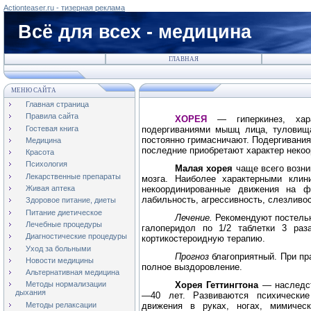
Actionteaser.ru - тизерная реклама
Всё для всех - медицина
ГЛАВНАЯ
МЕНЮ САЙТА
Главная страница
Правила сайта
ХОРЕЯ
— гиперкинез, хара
Гостевая книга
подергиваниями мышц лица, туловища
постоянно гримасничают. Подергивани
Медицина
последние приобретают характер неко
Красота
Психология
Малая хорея
чаще всего возни
Лекарственные препараты
мозга. Наиболее характерными клин
некоординированные движения на ф
Живая аптека
лабильность, агрессивность, слезливос
Здоровое питание, диеты
Питание диетическое
Лечение.
Рекомендуют постельн
Лечебные процедуры
галоперидол по 1/2
таблетки 3 раз
Диагностические процедуры
кортикостероидную терапию.
Уход за больными
Прогноз
благоприятный. При п
Новости медицины
полное выздоровление.
Альтернативная медицина
Хорея Геттингтона
— наследст
Методы нормализации
дыхания
—40 лет. Развиваются психические
Методы релаксации
движения в руках, ногах, мимическ