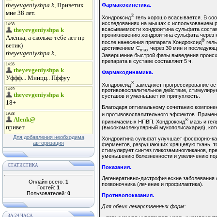
Фармакокинетика.
®
Хондроксид
гель хорошо всасывается. В со
исследованиях на мышах с использованием р
всасываемости хондроитина сульфата соста
проникновению хондроитина сульфата через 
®
после нанесения препарата Хондроксид
гель
достижением C
через 30 мин и последующ
max
Завершение быстрой фазы выведения происхо
препарата в суставе составляет 5 ч.
Фармакодинамика.
®
Хондроксид
замедляет прогрессирование ост
противовоспалительное действие, стимулиру
суставов и уменьшает их припухлость.
Благодаря оптимальному сочетанию компонен
и противовоспалительного эффектов. Примен
®
принимаемых НПВП. Хондроксид
мазь и гел
(высокомолекулярный мукополисахарид), кот
Для добавления необходима
Хондроитина сульфат улучшает фосфорно-кал
авторизация
ферментов, разрушающих хрящевую ткань, то
стимулирует синтез гликозаминогликанов, пре
уменьшению болезненности и увеличению по
СТАТИСТИКА
Показания.
Дегенеративно-дистрофические заболевания су
Онлайн всего:
1
позвоночника (лечение и профилактика).
Гостей:
1
Пользователей:
0
Противопоказания.
Для обеих лекарственных форм:
ЗА 24 ЧАСА