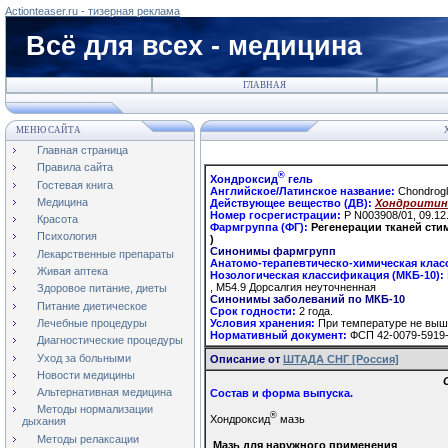
Actionteaser.ru - тизерная реклама
Всё для всех - медицина
ГЛАВНАЯ
МЕНЮ САЙТА
Х
Главная страница
Правила сайта
®
Хондроксид
гель
Гостевая книга
Английское/Латинское название:
Chondrogl
Медицина
Действующее вещество (ДВ):
Хондроитин с
Номер госрегистрации:
Р N003908/01, 09.1
Красота
Фармгруппа (ФГ):
Регенерации тканей сти
Психология
)
Синонимы фармгрупп
Лекарственные препараты
Анатомо-терапевтическо-химическая клас
Живая аптека
Нозологическая классификация (МКБ-10):
, M54.9 Дорсалгия неуточненная
Здоровое питание, диеты
Синонимы заболеваний по МКБ-10
Питание диетическое
Срок годности:
2 года.
Условия хранения:
При температуре не выш
Лечебные процедуры
Нормативный документ:
ФСП 42-0079-5919
Диагностические процедуры
Уход за больными
Описание от
ШТАДА СНГ [Россия]
Новости медицины
Альтернативная медицина
Состав и форма выпуска.
Методы нормализации
®
Хондроксид
мазь
дыхания
Методы релаксации
Мазь для наружного применения