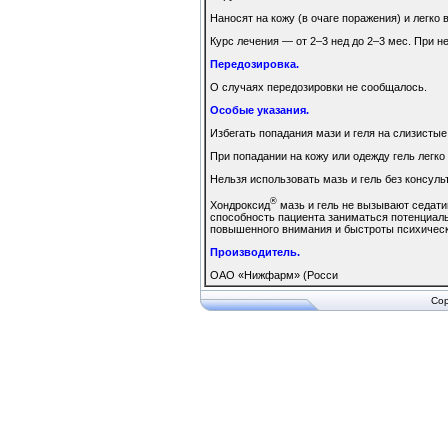
Наносят на кожу (в очаге поражения) и легко 
Курс лечения — от 2–3 нед до 2–3 мес. При н
Передозировка.
О случаях передозировки не сообщалось.
Особые указания.
Избегать попадания мази и геля на слизистые
При попадании на кожу или одежду гель легко
Нельзя использовать мазь и гель без консуль
®
Хондроксид
мазь и гель не вызывают седати
способность пациента заниматься потенциал
повышенного внимания и быстроты психическ
Производитель.
ОАО «Нижфарм» (Росси
Cop