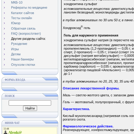
МКБ-10
хондроитина сульфат
Рефераты по медицине
вспомогательные вещества:
диметилсульфо
ланолин безводный; моноглицериды дистилл
Каталог сайтов
Тесты онлайн
в тубах алюминиевых по 30 или 50 г; в пачке
Юмор
®
Хондроксид
гель
Обратная связь
FAQ (вопрос/ответ)
Гель для наружного применения
Другие разделы сайта:
хондроитина сульфат натрия (в пересчете н
Рукоделие
вспомогательные вещества:
диметилсульфо
пропиленгликоль (1,2-пропандиол) — 0,05 г;
Игры
спирт, 2-пропанол) — 0,05 г; этанол (спирт эт
Детям
дисульфит (натрия метабисульфит) — 0,0005 
Наши баннеры
метилпарагидроксибензоат (нипагин, метилпа
пропилпарагидроксибензоат (нипазол, пропил
Опухоли глотки
карбомер (карбопол) — 0,035 г; ароматизато
(ароматизатор пищевой «Апельсин») — 0,005
до 1 г
ФОРМА ВХОДА
в тубах алюминиевых по 20, 25, 30, 35 или 40
Описание лекарственной формы.
Мазь
— светло-желтого цвета, с запахом дим
ПОИСК
Гель
— желтоватый, полупрозрачный, с фрук
Характеристика.
Кислый мукополисахарид (натриевая соль хон
рогатого скота.
МИНИ-ЧАТ
Фармакологическое действие.
Регенерирующее, хондростимулирующее, пр