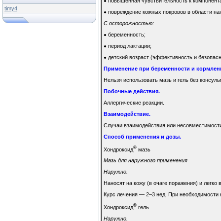
повышенная чувствительность к компонент
●
timy4
повреждение кожных покровов в области на
●
С осторожностью:
беременность;
●
период лактации;
●
детский возраст (эффективность и безопасн
●
Применение при беременности и кормлен
Нельзя использовать мазь и гель без консул
Побочные действия.
Аллергические реакции.
Взаимодействие.
Случаи взаимодействия или несовместимости
Способ применения и дозы.
®
Хондроксид
мазь
Мазь для наружного применения
Наружно.
Наносят на кожу (в очаге поражения) и легко 
Курс лечения — 2–3 нед. При необходимости 
®
Хондроксид
гель
Наружно.