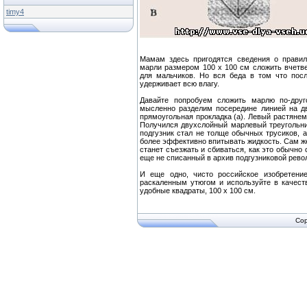
timy4
Мамам здесь пригодятся сведения о правила
марли размером 100 х 100 см сложить вчетве
для мальчиков. Но вся беда в том что посл
удерживает всю влагу.
Давайте попробуем сложить марлю по-друг
мысленно разделим посередине линией на д
прямоугольная прокладка (а). Левый растянем
Получился двухслойный марлевый треугольник
подгузник стал не толще обычных трусиков, а
более эффективно впитывать жидкость. Сам же
станет съезжать и сбиваться, как это обычно
еще не списанный в архив подгузниковой рево
И еще одно, чисто российское изобретение
раскаленным утюгом и используйте в качеств
удобные квадраты, 100 х 100 см.
Cop