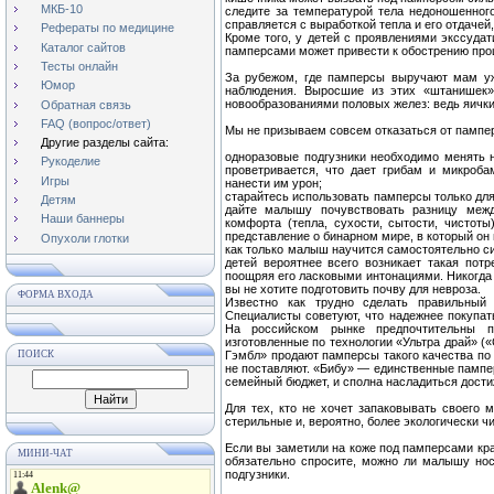
МКБ-10
следите за температурой тела недоношенног
справляется с выработкой тепла и его отдачей
Рефераты по медицине
Кроме того, у детей с проявлениями экссудат
Каталог сайтов
памперсами может привести к обострению про
Тесты онлайн
За рубежом, где памперсы выручают мам уж
Юмор
наблюдения. Выросшие из этих «штанишек
новообразованиями половых желез: ведь яички
Обратная связь
FAQ (вопрос/ответ)
Мы не призываем совсем отказаться от пампер
Другие разделы сайта:
одноразовые подгузники необходимо менять н
Рукоделие
проветривается, что дает грибам и микроб
Игры
нанести им урон;
старайтесь использовать памперсы только для 
Детям
дайте малышу почувствовать разницу ме
Наши баннеры
комфорта (тепла, сухости, сытости, чистоты)
представление о бинарном мире, в который он 
Опухоли глотки
как только малыш научится самостоятельно си
детей вероятнее всего возникает такая потр
поощряя его ласковыми интонациями. Никогда 
вы не хотите подготовить почву для невроза.
ФОРМА ВХОДА
Известно как трудно сделать правильный
Специалисты советуют, что надежнее покупать
На российском рынке предпочтительны п
изготовленные по технологии «Ультра драй» (
ПОИСК
Гэмбл» продают памперсы такого качества по 
не поставляют. «Бибу» — единственные пампер
семейный бюджет, и сполна насладиться дост
Для тех, кто не хочет запаковывать своего 
стерильные и, вероятно, более экологически ч
Если вы заметили на коже под памперсами кра
МИНИ-ЧАТ
обязательно спросите, можно ли малышу но
подгузники.