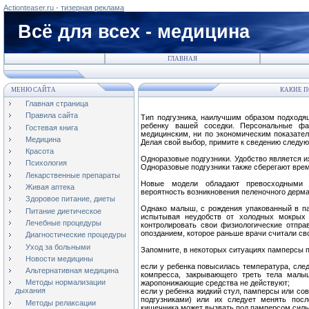
Actionteaser.ru - тизерная реклама
Всё для всех - медицина
ГЛАВНАЯ
МЕНЮ САЙТА
КАКИЕ П
Главная страница
Правила сайта
Тип подгузника, наилучшим образом подходя
ребенку вашей соседки. Персональные фа
Гостевая книга
медицинским, ни по экономическим показател
Медицина
Делая свой выбор, примите к сведению следу
Красота
Одноразовые подгузники. Удобство является 
Психология
Одноразовые подгузники также сберегают врем
Лекарственные препараты
Новые модели обладают превосходными а
Живая аптека
вероятность возникновения пеленочного дерма
Здоровое питание, диеты
Однако малыш, с рождения упакованный в па
Питание диетическое
испытывая неудобств от холодных мокрых 
Лечебные процедуры
контролировать свои физиологические отпр
опозданием, которое раньше врачи считали с
Диагностические процедуры
Уход за больными
Запомните, в некоторых ситуациях памперсы 
Новости медицины
если у ребенка повысилась температура, след
Альтернативная медицина
компресса, закрывающего треть тела малыш
Методы нормализации
жаропонижающие средства не действуют;
дыхания
если у ребенка жидкий стул, памперсы или с
подгузниками) или их следует менять посл
Методы релаксации
кишечника может вызвать под памперсом силь