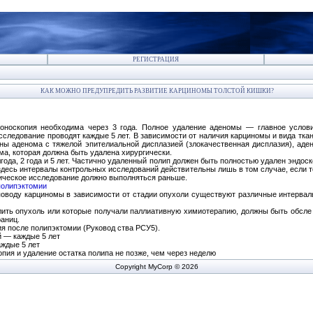
РЕГИСТРАЦИЯ
КАК МОЖНО ПРЕДУПРЕДИТЬ РАЗВИТИЕ КАРЦИНОМЫ ТОЛСТОЙ КИШКИ?
лоноскопия необходима через 3 года. Полное удаление аденомы — главное услови
сследование проводят каждые 5 лет. В зависимости от наличия карциномы и вида ткан
азаны аденома с тяжелой эпителиальной дисплазией (злокачественная дисплазия), а
а, которая должна быть удалена хирургически.
ода, 2 года и 5 лет. Частично удаленный полип должен быть полностью удален эндос
здесь интервалы контрольных исследований действительны лишь в том случае, если т
ическое исследование должно выполняться раньше.
полипэктомии
поводу карциномы в зависимости от стадии опухоли существуют различные интерва
лить опухоль или которые получали паллиативную химиотерапию, должны быть обсле
раниц.
ия после полипэктомии (Руковод ства РСУ5).
й — каждые 5 лет
аждые 5 лет
пия и удаление остатка полипа не позже, чем через неделю
Copyright MyCorp © 2026