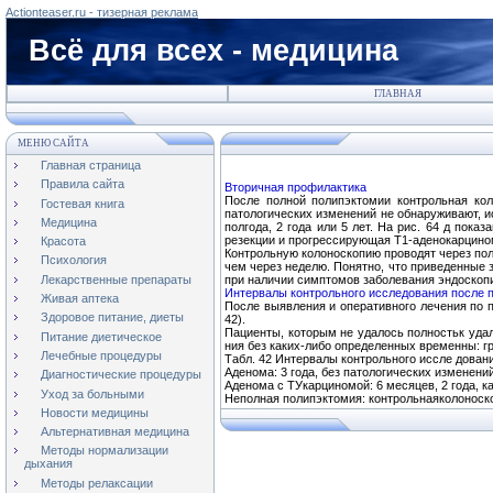
Actionteaser.ru - тизерная реклама
Всё для всех - медицина
ГЛАВНАЯ
МЕНЮ САЙТА
Главная страница
Правила сайта
Вторичная профилактика
После полной полипэктомии контрольная ко
Гостевая книга
патологических изменений не обнаруживают, и
Медицина
полгода, 2 года или 5 лет. На рис. 64 д пок
резекции и прогрессирующая Т1-аденокарцином
Красота
Контрольную колоноскопию проводят через полг
Психология
чем через неделю. Понятно, что приведенные 
Лекарственные препараты
при наличии симптомов заболевания эндоскоп
Интервалы контрольного исследования после 
Живая аптека
После выявления и оперативного лечения по 
Здоровое питание, диеты
42).
Пациенты, которым не удалось полностьк уда
Питание диетическое
ния без каких-либо определенных временны: г
Лечебные процедуры
Табл. 42 Интервалы контрольного иссле дован
Аденома: 3 года, без патологических изменени
Диагностические процедуры
Аденома с ТУкарциномой: 6 месяцев, 2 года, к
Уход за больными
Неполная полипэктомия: контрольнаяколоноско
Новости медицины
Альтернативная медицина
Методы нормализации
дыхания
Методы релаксации