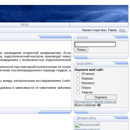
ВХОД
Приветствую Вас
,
Гость
·
RSS
GOOGLE
е проведения вторичной профилактики. Если
и, эндоскопический контроль производят через
денокарцинома с возможностью эндоскопической
НАШ ОПРОС
копически при повторной колоноскопии не позже
Оцените мой сайт
ечение послеоперационного периода гладкое, а
Отлично
Хорошо
лы между контрольными исследованиями (табл.
Неплохо
 дованы в зависимости от симптомов заболева
Плохо
Ужасно
Результаты
|
Архив опросов
Всего ответов:
82
ДРУЗЬЯ САЙТА