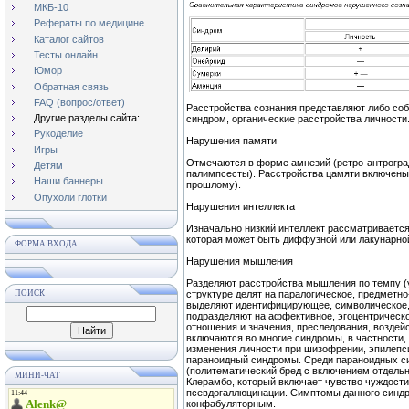
МКБ-10
Рефераты по медицине
Каталог сайтов
Тесты онлайн
Юмор
Обратная связь
FAQ (вопрос/ответ)
Расстройства сознания представляют либо соб
Другие разделы сайта:
синдром, органические расстройства личности
Рукоделие
Нарушения памяти
Игры
Отмечаются в форме амнезий (ретро-антроград
Детям
палимпсесты). Расстройства цамяти включены 
Наши баннеры
прошлому).
Опухоли глотки
Нарушения интеллекта
Изначально низкий интеллект рассматривается
которая может быть диффузной или лакунарно
ФОРМА ВХОДА
Нарушения мышления
Разделяют расстройства мышления по темпу (у
ПОИСК
структуре делят на паралогическое, предметн
выделяют идентифицирующее, символическое,
подразделяют на аффективное, эгоцентрическо
отношения и значения, преследования, воздей
включаются во многие синдромы, в частности,
изменения личности при шизофрении, эпилепс
параноидный синдромы. Среди параноидных си
(политематический бред с включением отдель
МИНИ-ЧАТ
Клерамбо, который включает чувство чуждости
псевдогаллюцинации. Симптомы данного синд
конфабуляторным.