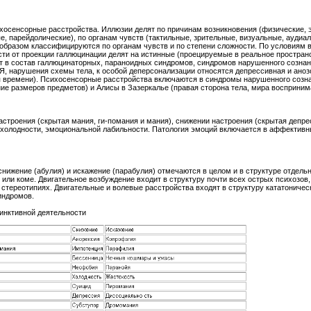
хосенсорные расстройства. Иллюзии делят по причинам возникновения (физические, э
е, парейдолические), по органам чувств (тактильные, зрительные, визуальные, ауди
образом классифицируются по органам чувств и по степени сложности. По условиям 
ти от проекции галлюцинации делят на истинные (проецируемые в реальное простран
т в состав галлюцинаторных, параноидных синдромов, синдромов нарушенного сознан
, нарушения схемы тела, к особой деперсонализации относятся депрессивная и анозо
времени). Психосенсорные расстройства включаются в синдромы нарушенного сознани
ие размеров предметов) и Алисы в Зазеркалье (правая сторона тела, мира воспринима
строения (скрытая мания, ги-помания и мания), снижении настроения (скрытая депрес
 холодности, эмоциональной лабильности. Патология эмоций включается в аффекти
снижение (абулия) и искажение (парабулия) отмечаются в целом и в структуре отдель
 или коме. Двигательное возбуждение входит в структуру почти всех острых психозов,
 стереотипиях. Двигательные и волевые расстройства входят в структуру кататоничес
индромов.
инктивной деятельности