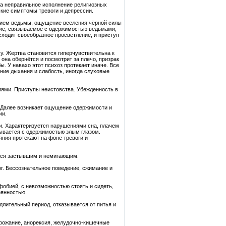
за неправильное исполнение религиозных
кие симптомы тревоги и депрессии.
янием ведьмы, ощущение вселения чёрной силы
яние, связываемое с одержимостью ведьмами,
сходит своеобразное просветление, и приступ
му. Жертва становится гиперчувствительна к
она обернётся и посмотрит за плечо, призрак
. У навахо этот психоз протекает иначе. Все
ние дыхания и слабость, иногда слуховые
ями. Приступы неистовства. Убежденность в
. Далее возникает ощущение одержимости и
ии.
ки. Характеризуется нарушениями сна, плачем
зывается с одержимостью злым глазом.
яния протекают на фоне тревоги и
ится застывшим и немигающим.
г. Бессознательное поведение, сжимание и
фобией, с невозможностью стоять и сидеть,
рянностью.
длительный период, отказывается от питья и
рожание, анорексия, желудочно-кишечные