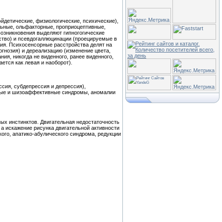
йдетические, физиологические, психические),
альные, ольфакторные, проприоцептивные,
возникновения выделяют гипногогические
ство) и псевдогаллюцинации (проецируемые в
ия. Психосенсорные расстройства делят на
гнозия) и дереализацию (изменение цвета,
я, никогда не виденного, ранее виденного,
ется как левая и наоборот).
сия, субдепрессия и депрессия),
вные и шизоаффективные синдромы, аномалии
ных инстинктов. Двигательная недостаточность
 а искажение рисунка двигательной активности
кого, апатико-абулического синдрома, редукции