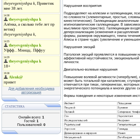
Нарушения восприятия
Подразделяют на иллюзии и галлюцинации, пси
по сложности (элементарные, простые, сложны
кинестетические). Галлюцинации аналогичным 
игипнопампические галлюцинации. В зависимос
мыслимое пространство). Галлюцинации входя
деперсонализацию (изменения и расщепления Я
формы, размеров окружающего, темпа течения 
Алисы в стране чудес (увеличение и уменьшен
Нарушения эмоций
Патология эмоций проявляется в повышении на
аффективной неустойчивости, эмоциональной
личности.
Двигательно-волевые нарушения
Повышение волевой активности (гипербулия), 
может быть тотальной при каталепсии, ступоре
отмечается при тиках, гиперкинезах, моторных
энергетического потенциала и многих других с
Для добавления необходима
авторизация
Формы поведения и некоторые изменения инст
СТАТИСТИКА
Онлайн всего:
1
Гостей:
1
Пользователей:
0