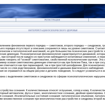
РЕГИСТРАЦИЯ
ИНТЕРПРЕТАЦИЯ ПСИХИЧЕСКОГО ЗДОРОВЬЯ
влением феноменов первого порядка — симптомов, второго порядка — синдромов, тре
тьего порядка отсутствует и описание сохраняется лишь на уровне симптомов. Считае
тогенезом и патологической анатомией, но для большинства психических расстройств
еские деменции. Психиатрическая феноменология характеризуется динамикой, котора
, при которой после каждого из приступов наблюдаются когнитивные изменения, и пер
также говорить об "осевой" симптоматике, свойственной нозологическим группам. Эта
пример осевая симптоматика деменции отмечается как при болезни Пика, так и при со
и отмечается как при параноидной, так и при простой шизофрении. Для психиатричес
числе со слов родственников, феноменологией и данными фактического наблюдения. 
ия не отражаются на общем рисунке и деталях поведения, то следует усомниться в и
зана с выделением симптомов и синдромов по сферам психопатологических нарушен
стройства сознания. К количественным относят оглушение, сопор и кому. К количес
аторный автоматизм, фуга и транс, многоличностное сознание, двойная ориентировка
 сознания. Исключительные состояния сознания: патологическое опьянение, патолог
 также множественное сознание при многоличностном расстройстве и синдромы второй 