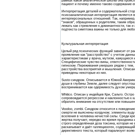
рамках какой аналитической школы она происх
пациент и почему именно таково содержание е
Интерпретация деталей и содержательной стор
психоаналитическая интерпретация является в
интерперсональных отношений. Так, например,
"знаков", обращенных к родителям, таким обр
лежать как стремление к доминантности, так и
подтекста симптома важны не только для любо
Культуральная интерпретация
Целый ряд психических функций зависит от рас
проявление как "расстройство" с учетом данн
характеристикам у врача, мутизм, кажущиеся и
Специфические чувство вины, ответственности
гипнозом. Переживания умерших рядом с тем, 
расстройства восприятия и мышления. Описан 
приведены некоторые из них.
Susto-синдром. Описывается в Южной Америке
души в глубины Земли, далее следует опустош
воспринимается как одержимость духом умерш
Whitico. Описан у индейцев Кри, Сальто. Остр
сопровождается регрессом и наклонностью к 
обратить внимание на отсутствие или повышен
Voodoo, zombi. Синдром относится к поведению
смерти не выяснены колдуном; элементы вуду 
вселения в человека нечистой силы. Среди кр
жертва получает, нередко во время праздника
строго определённая доза токсина, которая не
раскапывает и даёт галлюциноген, содержащий
директивного текста, который парализует волю