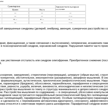
ой завершенные синдромы (делирий, онейроид, аменция, сумеречное расстройство со
.
ная, фиксационная, а также связанная с вытеснением), гипермнезии, искажениях па
в психоорганический синдром, корсаковский синдром. Нарушения памяти часто происх
 как умственная отсталость или синдром олигофрении. Приобретенное снижение (посл
й.
скорение, замедление), стереотипии (персеверации), шперрунг (обрыв мысли), стру
о-конкретное, обстоятельное, инкогерентное (разорванное), аморфное мышление. В с
 формализующее, аутистическое, прелогическое (мифопоэтическое) мышление. Нар
е, параноидное (бредовое), обсессивное, паранойяльное, парафренное и сверхценно
ствия, ревности, ущерба, величия, виновности, ипохондрические и нигилистические (
 расстройства мышления по темпу в структуру маниакального и депрессивного синдром
ии. Расстройства мышления по содержанию — в сверхценный, обсессивно-компульси
ндромов чаше встречается паранойяльный (монотематический бред без галлюцинаци
ных галлюцинаций), парафренный (бред величия). Особым галлюцинаторно-параноидн
 и сделанности, с переживанием автоматизма идеаторного, сенсорного, аффективного 
рома относятся к симптомам первого ранга шизофрении. Парафренный синдром може