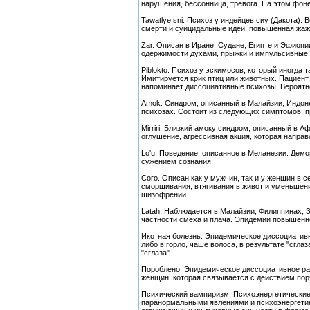
нарушения, бессонница, тревога. На этом фон
Tawatlye sni. Психоз у индейцев сиу (Дакота)
смерти и суицидальные идеи, повышенная жаж
Zar. Описан в Иране, Судане, Египте и Эфиоп
одержимости духами, прыжки и импульсивные 
Piblokto. Психоз у эскимосов, который иногда 
Имитируется крик птиц или животных. Пациент 
напоминает диссоциативные психозы. Вероятно
Amok. Синдром, описанный в Малайзии, Индоне
психозах. Состоит из следующих симптомов: п
Mirriri. Близкий амоку синдром, описанный в 
оглушение, агрессивная акция, которая направ
Lo'u. Поведение, описанное в Меланезии. Дем
сужением сознания.
Соrо. Описан как у мужчин, так и у женщин в 
сморщивания, втягивания в живот и уменьшени
шизофрении.
Latah. Наблюдается в Малайзии, Филиппинах,
частности смеха и плача. Эпидемии повышенн
Икотная болезнь. Эпидемическое диссоциативн
либо в горло, чаше волоса, в результате "сгл
"сглаза".
Пороблено. Эпидемическое диссоциативное рас
женщин, которая связывается с действием порч
Психический вампиризм. Психоэнергетические
паранормальными явлениями и психоэнергетик