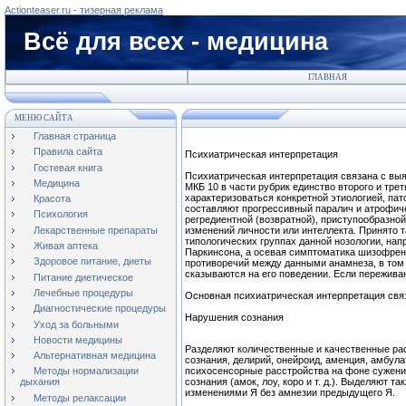
Actionteaser.ru - тизерная реклама
Всё для всех - медицина
ГЛАВНАЯ
МЕНЮ САЙТА
Главная страница
Правила сайта
Психиатрическая интерпретация
Гостевая книга
Психиатрическая интерпретация связана с выя
Медицина
МКБ 10 в части рубрик единство второго и тре
характеризоваться конкретной этиологией, па
Красота
составляют прогрессивный паралич и атрофич
Психология
регредиентной (возвратной), приступообразной
Лекарственные препараты
изменений личности или интеллекта. Принято 
типологических группах данной нозологии, на
Живая аптека
Паркинсона, а осевая симптоматика шизофрени
Здоровое питание, диеты
противоречий между данными анамнеза, в том 
сказываются на его поведении. Если переживан
Питание диетическое
Лечебные процедуры
Основная психиатрическая интерпретация свя
Диагностические процедуры
Нарушения сознания
Уход за больными
Новости медицины
Разделяют количественные и качественные рас
Альтернативная медицина
сознания, делирий, онейроид, аменция, амбул
психосенсорные расстройства на фоне сужения
Методы нормализации
сознания (амок, лоу, коро и т. д.). Выделяют
дыхания
изменениями Я без амнезии предыдущего Я.
Методы релаксации