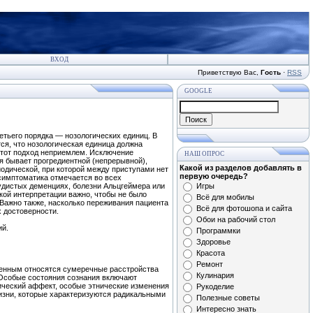
ВХОД
Приветствую Вас
,
Гость
·
RSS
GOOGLE
тьего порядка — нозологических единиц. В
тся, что нозологическая единица должна
 этот подход неприемлем. Исключение
НАШ ОПРОС
я бывает прогредиентной (непрерывной),
Какой из разделов добавлять в
иодической, при которой между приступами нет
первую очередь?
 симптоматика отмечается во всех
судистых деменциях, болезни Альцгеймера или
Игры
кой интерпретации важно, чтобы не было
Всё для мобилы
Важно также, насколько переживания пациента
Всё для фотошопа и сайта
х достоверности.
Обои на рабочий стол
ий.
Программки
Здоровье
Красота
Ремонт
твенным относятся сумеречные расстройства
Кулинария
. Особые состояния сознания включают
ический аффект, особые этнические изменения
Рукоделие
жизни, которые характеризуются радикальными
Полезные советы
Интересно знать