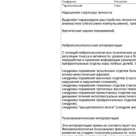
Нарушения структуры личности
Выделяют параноидное расстройство личности,
ананкастное (обсессивно-компульсивное), тре
Критическая оценка переживаний.
Нейропсихологичсская интерпретация
С позиций нейропсихологии все психические 
регуляции тонуса и активности, уровня сна и
переработки и хранения информации (анализат
префронтальные отделы коры лобных долей). 
синдромы поражения затылочных отделов боль
оптико-мнестическая афазия);
синдромы поражения височных отделов (слухо
нарушения и нарушения сознания);
синдромы поражения теменных отделов (тактил
синдромы поражения третичных височно-теменн
синдромы поражения премоторных отделов кор
динамики течения интеллектуально-мнестическ
синдромы поражения префронтальных отделов
синдром);
синдромы "расщепленного мозга" (синдром ано
Психоаналитическая интерпретация
Эта интерпретация прямо не соответствует пс
Феноменологически психоанализ фиксируется н
развития на стадиях психосексуальности, псих