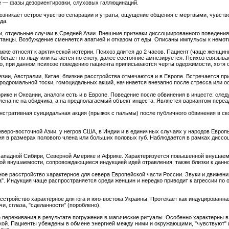
е — фазы дезориентировки, слуховых галлюцинаций.
. Возникает острое чувство сепарации и утраты, ощущение общения с мертвыми, чувст
да.
ии, отдельные случаи в Средней Азии. Внешние признаки диссоциированного поведения
танцы. Возбуждение сменяется апатией и отказом от еды. Описаны импульсы к немот
также относят к арктической истерии. Психоз длится до 2 часов. Пациент (чаще женщин
бегает по льду или катается по снегу, далее состояние амнезируется. Психоз связыва
, при данном психозе поведению пациента приписываются черты одержимости, хотя о
зии, Австралии, Китае, близкие расстройства отмечаются и в Европе. Встречается пр
родромальной тоски, гомоцидальных акций, начинается внезапно после стресса или о
Африке и Океании, аналоги есть и в Европе. Поведение после обвинения в инцесте: сл
лена не на обидчика, а на предполагаемый объект инцеста. Является вариантом переа
онстративная суицидальная акция (прыжок с пальмы) после публичного обвинения в с
северо-восточной Азии, у негров США, в Индии и в единичных случаях у народов Евро
я в размерах полового члена или больших половых губ. Наблюдается в рамках диссо
 Западной Сибири, Северной Америке и Африке. Характеризуется повышенной внушаем
ой внушаемости, сопровождающиеся индукцией идей отравления, также близки к данн
ое расстройство характерное для севера Европейской части России. Звуки и движени
аза". Индукция чаще распространяется среди женщин и нередко приводит к агрессии п
стройство характерное для юга и юго-востока Украины. Протекает как индуцированн
и, сглаза, "сделанности" (пороблено).
 переживания в результате погружения в магические ритуалы. Особенно характерны 
ой. Пациенты убеждены в обмене энергией между ними и окружающими, "чувствуют" 