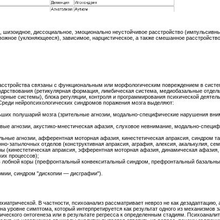
 шизоидное, диссоциальное, эмоционально неустойчивое расстройство (импульсивный
вожное (уклоняющееся), зависимое, нарцистическое, а также смешанное расстройство
расстройства связаны с функциональным или морфологическим повреждением в систем
 бодрствования (ретикулярная формация, лимбическая система, медиобазальные отделы
орные системы), блока регуляции, контроля и программирования психической деятел
Среди нейропсихологических синдромов поражения мозга выделяют:
ших полушарий мозга (зрительные агнозии, модально-специфические нарушения вним
вые агнозии, акустико-мнестическая афазия, слуховое невнимание, модально-специ
ьные агнозии, афферентная моторная афазия, кинестетическая апраксия, синдром та
о-затылочных отделов (конструктивная апраксия, аграфия, алексия, акалькулия, се
ы (кинестетическая апраксия, эфферентная моторная афазия, динамическая афазия,
их процессов);
 лобной коры (префронтальный конвекситальный синдром, префронтальный базальн
мии, синдром "дископии — дисграфии").
ихиатрической. В частности, психоанализ рассматривает невроз не как дезадаптацию,
а уровне симптома, который интерпретируется как результат одного из механизмов 
ического онтогенеза или в результате регресса к определенным стадиям. Психоаналити