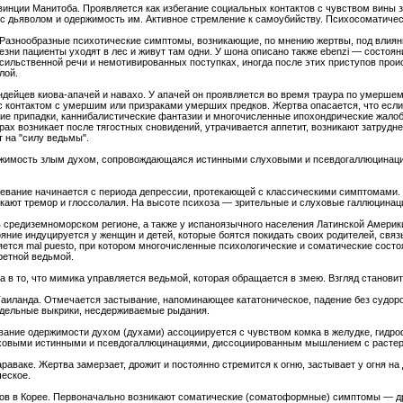
овинции Манитоба. Проявляется как избегание социальных контактов с чувством вины 
 с дьяволом и одержимость им. Активное стремление к самоубийству. Психосоматичес
. Разнообразные психотические симптомы, возникающие, по мнению жертвы, под вли
езни пациенты уходят в лес и живут там одни. У шона описано также ebenzi — состо
сильственной речи и немотивированных поступках, иногда после этих приступов прои
лой.
ндейцев киова-апачей и навахо. У апачей он проявляется во время траура по умерше
с контактом с умершим или призраками умерших предков. Жертва опасается, что если 
кие припадки, каннибалистические фантазии и многочисленные ипохондрические жалобы
ах возникает после тягостных сновидений, утрачивается аппетит, возникают затрудне
 на "силу ведьмы".
держимость злым духом, сопровождающаяся истинными слуховыми и псевдогаллюцинаци
олевание начинается с периода депрессии, протекающей с классическими симптомами
кают тремор и глоссолалия. На высоте психоза — зрительные и слуховые галлюцинац
е в средиземноморском регионе, а также у испаноязычного населения Латинской Амери
ояние индуцируется у женщин и детей, которые боятся покидать своих родителей, свя
ется mal puesto, при котором многочисленные психологические и соматические состо
ретной ведьмой.
 в то, что мимика управляется ведьмой, которая обращается в змею. Взгляд станов
 Таиланда. Отмечается застывание, напоминающее кататоническое, падение без судоро
здельные выкрики, несдерживаемые рыдания.
вание одержимости духом (духами) ассоциируется с чувством комка в желудке, гидро
уховыми истинными и псевдогаллюцинациями, диссоциированным мышлением с расте
аваке. Жертва замерзает, дрожит и постоянно стремится к огню, застывает у огня на 
ческое.
ов в Корее. Первоначально возникают соматические (соматоформные) симптомы — д