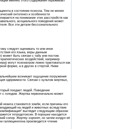
инации именно этого содержания переживает
циента в состоянии психоза. Тем не менее
ический онтогенез и особенности
опирается на понимание этих расстройств как
равильного, асоциального поведения может
теля. Все эти детали бессознательного
тому следует оценивать то или иное
етствия его языка, веры данным
) может быть связан с табу или постом.
терапевтических воздействий, например
ера) могут психиатром ложно трактоваться как
кой форме, а в других в стертой. Ниже
 дальнейшем возникает ощущение погружения
ация одержимости. Связан с культом мертвых,
который поедает людей. Поведение
т с голодом. Жертва первоначально может
й неанга становится зомби, если причины его
 нападающий на людей и животных вследствие
 "зомбификация" выглядит следующим образом:
ержится тетродотоксин. В порошке находится
кий сопор. Жертву хоронят, но затем колдун её
чи галлюциногена производится чтение