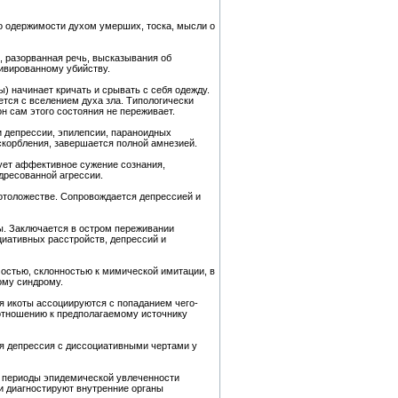
во одержимости духом умерших, тоска, мысли о
, разорванная речь, высказывания об
ивированному убийству.
ы) начинает кричать и срывать с себя одежду.
ется с вселением духа зла. Типологически
н сам этого состояния не переживает.
и депрессии, эпилепсии, параноидных
скорбления, завершается полной амнезией.
едует аффективное сужение сознания,
дресованной агрессии.
котоложестве. Сопровождается депрессией и
пы. Заключается в остром переживании
циативных расстройств, депрессий и
остью, склонностью к мимической имитации, в
ому синдрому.
я икоты ассоциируются с попаданием чего-
о отношению к предполагаемому источнику
ая депрессия с диссоциативными чертами у
в периоды эпидемической увлеченности
и диагностируют внутренние органы