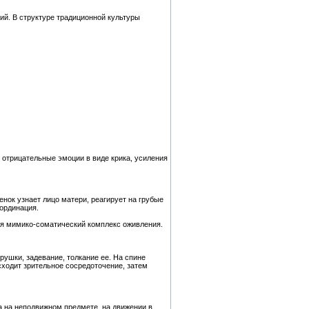
й. В структуре традиционной культуры
отрицательные эмоции в виде крика, усиления
нок узнает лицо матери, реагирует на грубые
оординация.
тся мимико-соматический комплекс оживления.
ушки, задевание, толкание ее. На спине
сходит зрительное сосредоточение, затем
а на неподвижном предмете, на движении в