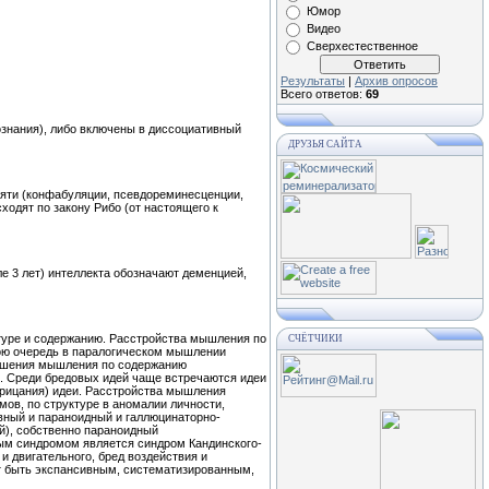
Юмор
Видео
Сверхестественное
Результаты
|
Архив опросов
Всего ответов:
69
знания), либо включены в диссоциативный
ДРУЗЬЯ САЙТА
мяти (конфабуляции, псевдореминесценции,
одят по закону Рибо (от настоящего к
е 3 лет) интеллекта обозначают деменцией,
ктуре и содержанию. Расстройства мышления по
СЧЁТЧИКИ
вою очередь в паралогическом мышлении
ушения мышления по содержанию
е. Среди бредовых идей чаще встречаются идеи
отрицания) идеи. Расстройства мышления
ов, по структуре в аномалии личности,
вный и параноидный и галлюцинаторно-
й), собственно параноидный
ым синдромом является синдром Кандинского-
и двигательного, бред воздействия и
т быть экспансивным, систематизированным,