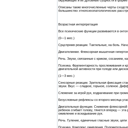
окружающих и их духовные сущности в форме 
Описаны также многочисленные черты сходства
большинство этнопсихопатологических расстр
Возрастная интерпретация
Все психические функции развиваются в онтог
(0—1 мес.)
Срцспрнмв реакции. Тактильные, на боль. Нача
Двигателинме. Флексорная мышечная гипертон
Речь. Звуки, связанные с криком, сосанием, к
Психика. Фрагментарность прослеживания и к
двигательной активности при голоде или диск
(1—3 мес.)
Сенсорные реакции. Зрительная фиксация стано
звуки. Вкус — сладкое, горькое, соленое. Ди
Слежение за игрой рук, вздрагивание при гром
Безусловные рефлексы со второго месяца уга
Двигательные функции. Снижение флексорной г
ребенок сгибает голову, тянется вперед — эт
оживление и вскидывание рук.
Речь. Гуление, единичные гласные звуки, цеп
Психика. Комплекс оживления. Положительные 