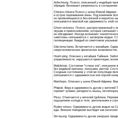
Anfechtung. Психоз, описанный у индейцев пр
обрядов. Возникает уверенность в соглашении
Chisara chisara.Психоз у шона Южной Африки
и острое переживание вины. Под влиянием бол
но проявляющееся в бессвязной и вероятно на
описывается жертвой как одержимость злой си
Ghost sickness. Психоз, распространенный у и
звукам и прикосновениям, которые связывает 
ее обездвижит. Иногда возникают эпилептичес
симптомы связываются с заговором ведьм. Стр
галлюцинации. Каждый из симптомов указывает
Gila kena hantu. Встречается у малайцев. О
сверхчеловеческих физических возможностях.
Hsieh-ping. Описано у китайцев Тайваня. Заб
управляемости, нарушается ориентация, возни
Mal(de)ojo. Состояние "сглаза зла", описанно
без видимой причины, поносами, рвотой. Сост
Сходным состоянием у этой же популяции явля
связываются с одержимостью или порчей конк
Mamhepo. Описано у шона Южной Африки. Вера
Phiipob. Вера в одержимость духом у жителей
скрежет зубами, ригидность мышц, нечленора
Pissu. Отмечается у жителей Цейлона. Пережи
ощущением холода в теле, зрительными и сл
Ruden sinoso. Одержимость духом ведьм на Сар
еды. Внешне поведение выглядит как кататони
Sin-byung. Одержимость духом умерших предк