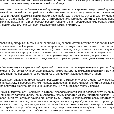
одит, но независимо от школы аналитик пытается ответить на вопрос, почему галлюц
го симптома, например навязчивостей или бреда.
оны симптома часто бывает важной для невротика, но совершенно недоступной для па
ажной составной частью работы с любым пациентом, поскольку она опирается на псих
 аналитический подход к психическим расстройствам у ребёнка в значительной мере 
азом, это расстройство — лишь часть интерперсонального расстройства. В основе неп
 желание наказания, а в основе депрессии ненависть к интроецированному образу роди
й психотерапии, но и для прогноза психодинамики симптома.
овых и культурных, в том числе религиозных, особенностей, а также от экологии. Поэ
ых зависимостей. Например, степень откровенности пациента может зависеть от соотв
скажения инстинктивной деятельности (отказ от пиши, сексуальных связей и так далее
 и восприятия мира у человека религиозного не позволяют пользоваться рядом психо
кто их утратил, мифопоэтичность в восприятии мира и в мышлении (сопричастность, в
ряд этнопсихопатологических синдромов, которые встречаются в одних культурах в яр
. Характеризуется депрессией, тревогой, отказом от пищи, нарастающим страхом. В
енность. Встречается в детском и подростковом возрасте, возможна индукция и имит
их. Внешнее поведение напоминает кататонический и депрессивный ступор.
о возникает ощущение физического превращения в мифологического монстра whitico, 
каннибализму. В продромальном периоде депрессия. Эпидемии расстройства связываю
ие аппетита, желудочно-кишечные проблемы, это вызывает страх и психоз.
 "живых мертвецов". В Африке, в которой прослеживаются корни религии вуду, умерши
описаны у дагонов, фанги, заир. Аналогом зомби является упырь (мертвец-вампир),
еолов Гаити существует тайное общество вуду. Согласно этнобиологической гипотезе
 и совместной трапезы, порошок, содержащий высушенную рыбу, в печени которой сод
 вызывает смерти, но замедляет метаболизм. Внешне это состояние выглядит как глубо
ся в грибах. Сбор грибов осуществляется у воды, омывающей кладбище. В момент да
 жертвы, и она отдаётся в рабство на плантацию сахарного тростника.