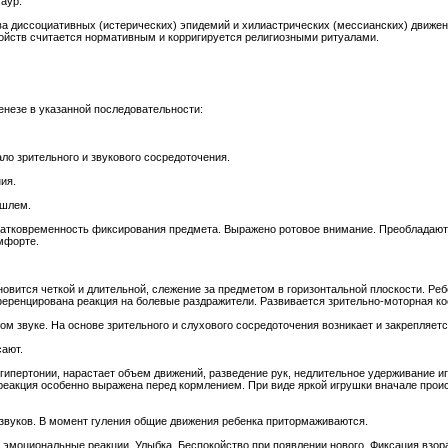
аур.
 диссоциативных (истерических) эпидемий и хилиастрических (мессианских) движени
ойств считается нормативным и корригируется религиозными ритуалами.
енезе в указанной последовательности:
ло зрительного и звукового сосредоточения.
ия.
ашлем.
ратковременность фиксирования предмета. Выражено ротовое внимание. Преобладают 
омфорте.
вится четкой и длительной, слежение за предметом в горизонтальной плоскости. Ребе
фференцирована реакция на болевые раздражители. Развивается зрительно-моторная к
ком звуке. На основе зрительного и слухового сосредоточения возникает и закрепляе
сают.
ипертонии, нарастает объем движений, разведение рук, недлительное удерживание игр
а реакция особенно выражена перед кормлением. При виде яркой игрушки вначале прои
и звуков. В момент гуления общие движения ребенка притормаживаются.
эмоциональные реакции. Улыбка. Беспокойство при появлении нового. Фиксация взор