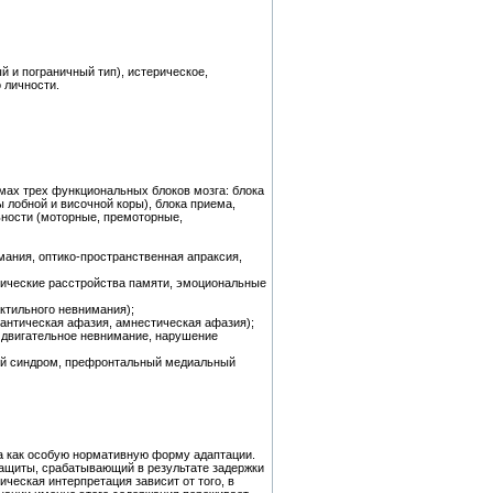
 и пограничный тип), истерическое,
 личности.
ах трех функциональных блоков мозга: блока
 лобной и височной коры), блока приема,
ьности (моторные, премоторные,
ания, оптико-пространственная апраксия,
фические расстройства памяти, эмоциональные
ктильного невнимания);
мантическая афазия, амнестическая афазия);
 двигательное невнимание, нарушение
ый синдром, префронтальный медиальный
 а как особую нормативную форму адаптации.
защиты, срабатывающий в результате задержки
ческая интерпретация зависит от того, в