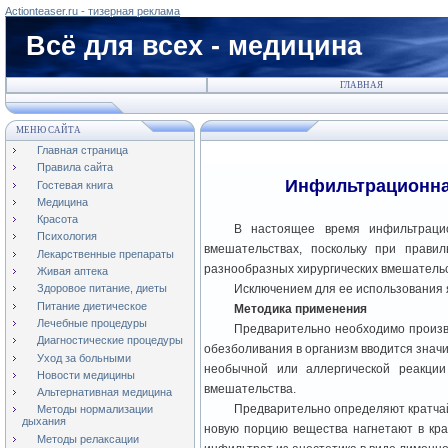
Actionteaser.ru - тизерная реклама
Всё для всех - медицина
ГЛАВНАЯ
МЕНЮ САЙТА
Главная страница
Правила сайта
Инфильтрационная
Гостевая книга
Медицина
Красота
В настоящее время инфильтрацио
Психология
вмешательствах, поскольку при прав
Лекарственные препараты
разнообразных хирургических вмешательс
Живая аптека
Исключением для ее использования
Здоровое питание, диеты
Питание диетическое
Методика применения
Лечебные процедуры
Предварительно необходимо произве
Диагностические процедуры
обезболивания в организм вводится знач
Уход за больными
необычной или аллергической реакци
Новости медицины
вмешательства.
Альтернативная медицина
Предварительно определяют кратчайш
Методы нормализации
дыхания
новую порцию вещества нагнетают в кра
Методы релаксации