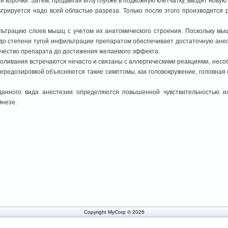
 корочки. Затем, продвигая иглу глубже в подкожную клетчатку, вводят нову
трируется надо всей областью разреза. Только после этого производится 
ьтрацию слоев мышц с учетом их анатомического строения. Поскольку мы
о степени тугой инфильтрации препаратом обеспечивает достаточную анес
ичество препарата до достижения желаемого эффекта.
оливания встречаются нечасто и связаны с аллергическими реакциями, нес
ередозировкой объясняются такие симптомы, как головокружение, головная 
анного вида анестезии определяются повышенной чувствительностью ил
мнезе.
Copyright MyCorp © 2026