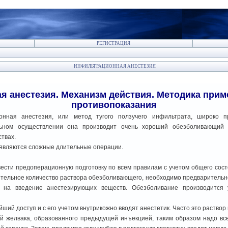
РЕГИСТРАЦИЯ
ИНФИЛЬТРАЦИОННАЯ АНЕСТЕЗИЯ
 анестезия. Механизм действия. Методика при
противопоказания
нная анестезия, или метод тугого ползучего инфильтрата, широко п
ильном осуществлении она производит очень хороший обезболивающи
твах.
 являются сложные длительные операции.
сти предоперационную подготовку по всем правилам с учетом общего состо
ительное количество раствора обезболивающего, необходимо предварительно
и на введение анестезирующих веществ. Обезболивание производится
ий доступ и с его учетом внутрикожно вводят анестетик. Часто это раствор
й желвака, образованного предыдущей инъекцией, таким образом надо вс