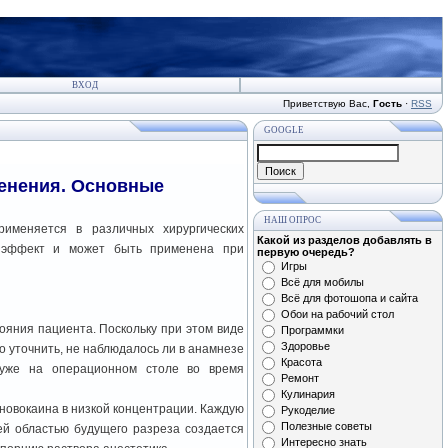
ВХОД
Приветствую Вас
,
Гость
·
RSS
GOOGLE
менения. Основные
НАШ ОПРОС
рименяется в различных хирургических
Какой из разделов добавлять в
й эффект и может быть применена при
первую очередь?
Игры
Всё для мобилы
Всё для фотошопа и сайта
Обои на рабочий стол
яния пациента. Поскольку при этом виде
Программки
Здоровье
 уточнить, не наблюдалось ли в анамнезе
Красота
 уже на операционном столе во время
Ремонт
Кулинария
 новокаина в низкой концентрации. Каждую
Рукоделие
Полезные советы
ей областью будущего разреза создается
Интересно знать