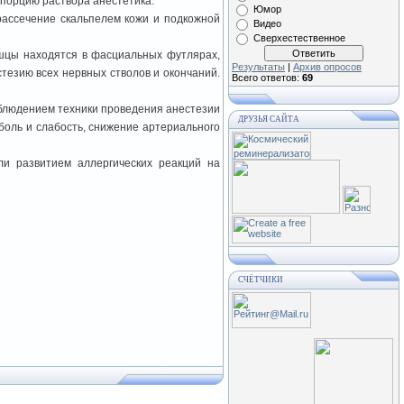
ю порцию раствора анестетика.
Юмор
рассечение скальпелем кожи и подкожной
Видео
Сверхестественное
шцы находятся в фасциальных футлярах,
Результаты
|
Архив опросов
тезию всех нервных стволов и окончаний.
Всего ответов:
69
облюдением техники проведения анестезии
ДРУЗЬЯ САЙТА
боль и слабость, снижение артериального
и развитием аллергических реакций на
СЧЁТЧИКИ