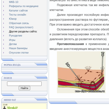
инфильтрат из анестетика в виде лимонной
МКБ-10
Подкожная клетчатка так же инфиль
Рефераты по медицине
клетчатки.
Каталог сайтов
Тесты онлайн
Далее производят послойную инфил
Юмор
распространение раствора по футлярам д
Обратная связь
При этом важно вводить достаточное кол
FAQ (вопрос/ответ)
Осложнения при этом способе обезб
Другие разделы сайта:
и развитием передозировки препарата. П
Рукоделие
давления (вплоть до развития коллапса).
Игры
Противопоказания
к применению д
Детям
Наши баннеры
введение анестезирующих веществ в ана
Опухоли глотки
ФОРМА ВХОДА
ПОИСК
МИНИ-ЧАТ