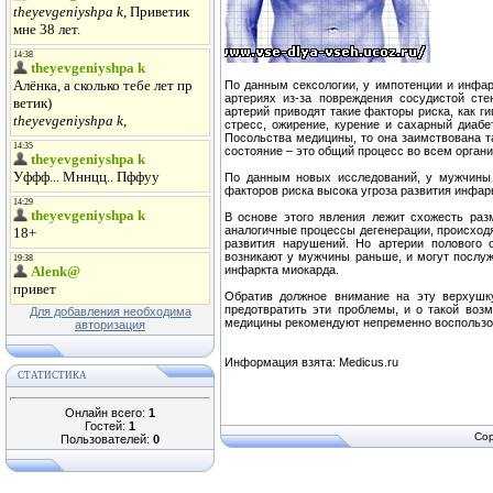
По данным сексологии, у импотенции и инфа
артериях из-за повреждения сосудистой ст
артерий приводят такие факторы риска, как г
стресс, ожирение, курение и сахарный диабет
Посольства медицины, то она заимствована т
состояние – это общий процесс во всем органи
По данным новых исследований, у мужчины 
факторов риска высока угроза развития инфар
В основе этого явления лежит схожесть раз
аналогичные процессы дегенерации, происход
развития нарушений. Но артерии полового 
возникают у мужчины раньше, и могут послу
инфаркта миокарда.
Обратив должное внимание на эту верхушку
предотвратить эти проблемы, и о такой воз
Для добавления необходима
медицины рекомендуют непременно воспользо
авторизация
Информация взята: Medicus.ru
СТАТИСТИКА
Онлайн всего:
1
Гостей:
1
Cop
Пользователей:
0