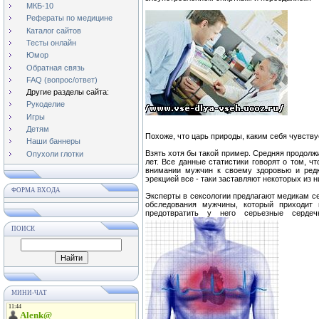
МКБ-10
Рефераты по медицине
Каталог сайтов
Тесты онлайн
Юмор
Обратная связь
FAQ (вопрос/ответ)
Другие разделы сайта:
Рукоделие
Игры
Детям
Похоже, что царь природы, каким себя чувству
Наши баннеры
Взять хотя бы такой пример. Средняя продолж
Опухоли глотки
лет. Все данные статистики говорят о том, ч
внимании мужчин к своему здоровью и ред
эрекцией все - таки заставляют некоторых из 
ФОРМА ВХОДА
Эксперты в сексологии предлагают медикам с
обследования мужчины, который приходит
предотвратить у него серьезные сердеч
ПОИСК
МИНИ-ЧАТ