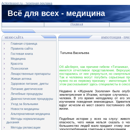
Actionteaser.ru - тизерная реклама
Всё для всех - медицина
ГЛАВНАЯ
МЕНЮ САЙТА
ИМПОТЕНЦИЯ – ПРИ
Главная страница
Правила сайта
Татьяна Васильева
Гостевая книга
Медицина
Красота
Об айсберге, как причине гибели «Титаника»,
Психология
имеется отчетливое представление. Верхушку
Лекарственные препараты
постарались от нее увернуться, но смертельн
Так и человека могут погубить серьезные п
Живая аптека
нужно по их первому признаку - импотенции.
Здоровое питание, диеты
этом рассказывают здесь специалисты в секс
Питание диетическое
Недавно в «Журнале Зоологии» было опубл
Лечебные процедуры
землетрясения в Италии, которое случилось г
человек. В это время неподалеку от его э
Диагностические процедуры
изучением поведения земноводных. Удивител
Уход за больными
вдруг исчезли из мест своего постоянного об
жизни.
Новости медицины
Альтернативная медицина
Подобные истории у всех на слуху: живот
Методы нормализации
опасность, чего никак нельзя сказать о че
дыхания
большинство людей мало придают этому знач
Методы релаксации
злоупотреблением спиртным и перееданием.