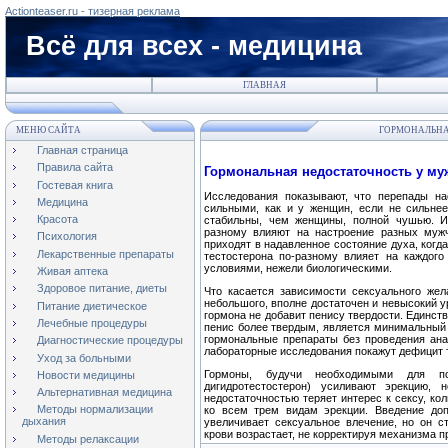
Actionteaser.ru - тизерная реклама
Всё для всех - медицина
ГЛАВНАЯ
МЕНЮ САЙТА
ГОРМОНАЛЬНА
Главная страница
Правила сайта
Гормон
альная недостаточность у му
Гостевая книга
Исследования показывают, что перепады н
Медицина
сильными, как и у женщин, если не сильне
Красота
стабильны, чем женщины, полной чушью. Ис
разному влияют на настроение разных муж
Психология
приходят в надавленное состояние духа, когд
Лекарственные препараты
тестостерона по-разному влияет на каждого
условиями, нежели биологическими.
Живая аптека
Здоровое питание, диеты
Что касается зависимости сексуального жел
небольшого, вполне достаточен и невысокий 
Питание диетическое
гормона не добавит пенису твердости. Единст
Лечебные процедуры
пенис более твердым, является минимальный 
гормональные препараты без проведения ана
Диагностические процедуры
лабораторные исследования покажут дефицит 
Уход за больными
Гормоны, будучи необходимыми для по
Новости медицины
дигидротестостерон) усиливают эрекцию,
Альтернативная медицина
недостаточностью теряет интерес к сексу, ко
Методы нормализации
ко всем трем видам эрекции. Введение до
дыхания
увеличивает сексуальное влечение, но он с
крови возрастает, не корректируя механизма 
Методы релаксации