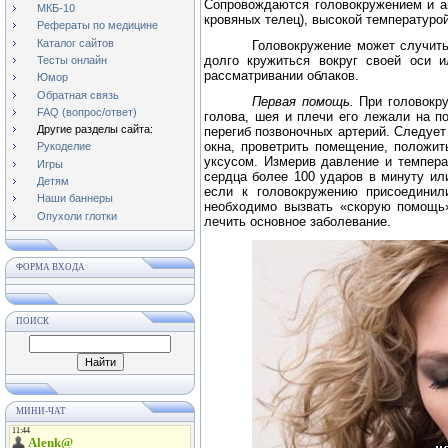
Сопровождаются головокружением и а
МКБ-10
кровяных телец), высокой температурой
Рефераты по медицине
Каталог сайтов
Головокружение может случить
долго кружиться вокруг своей оси 
Тесты онлайн
рассматривании облаков.
Юмор
Обратная связь
Первая помощь.
При головокр
FAQ (вопрос/ответ)
голова, шея и плечи его лежали на п
Другие разделы сайта:
перегиб позвоночных артерий. Следует 
окна, проветрить помещение, положит
Рукоделие
уксусом. Измерив давление и темпера
Игры
сердца более 100 ударов в минуту ил
Детям
если к головокружению присоединили
Наши баннеры
необходимо вызвать «скорую помощь»
Опухоли глотки
лечить основное заболевание.
ФОРМА ВХОДА
ПОИСК
МИНИ-ЧАТ