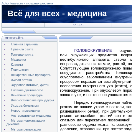
Actionteaser.ru - тизерная реклама
Всё для всех - медицина
ГЛАВНАЯ
МЕНЮ САЙТА
Главная страница
Правила сайта
ГОЛОВОКРУЖЕНИЕ
— ощущени
Гостевая книга
или окружающих предметов вокру
вестибулярного аппарата, ствола 
Медицина
сопровождаться нистагмом, рвотой, н
Красота
Сопутствующее головокружению повыш
Психология
сосудистые расстройства. Голово
Лекарственные препараты
обусловлено заболеванием внутрен
Живая аптека
процессом поражается вестибулярный
Здоровое питание, диеты
воспаления внутреннего уха (отита),
головокружение. При опухолевом пора
Питание диетическое
звона в ухе, и постепенно учащаются 
Лечебные процедуры
Диагностические процедуры
Нередко головокружение наблю
Уход за больными
резком вставании утром с постели, за
Новости медицины
развешивании белья), при длительном
ремонт автомобиля, долгий сон в эл
Альтернативная медицина
спазмом или пережатием позвоночной 
Методы нормализации
равновесие отделы мозга. Головокру
дыхания
давлении, отравлении, при потере жидк
Методы релаксации