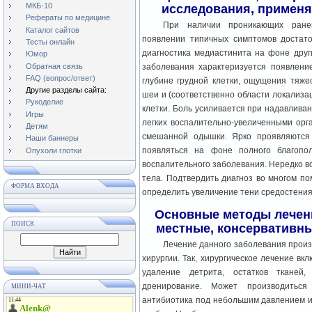
МКБ-10
исследования, применя
Рефераты по медицине
При наличии проникающих ранен
Каталог сайтов
появлении типичных симптомов достат
Тесты онлайн
диагностика медиастинита на фоне друг
Юмор
Обратная связь
заболевания характеризуется появлени
FAQ (вопрос/ответ)
глубине грудной клетки, ощущения тяже
Другие разделы сайта:
шеи и (соответственно области локализа
Рукоделие
клетки. Боль усиливается при надавливан
Игры
легких воспалительно-увеличенными орг
Детям
смешанной одышки. Ярко проявляются 
Наши баннеры
появляться на фоне полного благопо
Опухоли глотки
воспалительного заболевания. Нередко во
тела. Подтвердить диагноз во многом п
ФОРМА ВХОДА
определить увеличение тени средостения в
Основные методы лечени
ПОИСК
местные, консервативн
Лечение данного заболевания произ
хирургии. Так, хирургическое лечение вк
удаление детрита, остатков тканей,
дренирование. Может производиться
МИНИ-ЧАТ
антибиотика под небольшим давлением и