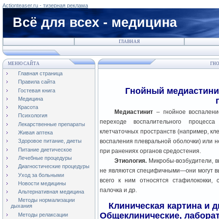
Actionteaser.ru - тизерная реклама
Всё для всех - медицина
ГЛАВНАЯ
МЕНЮ САЙТА
ГНО
Главная страница
Правила сайта
Гнойный медиастини
Гостевая книга
Медицина
Красота
Медиастинит
– гнойное воспалени
Психология
переходе воспалительного процесс
Лекарственные препараты
клетчаточных пространств (например, кл
Живая аптека
воспаления плевральной оболочки) или 
Здоровое питание, диеты
Питание диетическое
при ранениях органов средостения.
Лечебные процедуры
Этиология.
Микробы-возбудители, 
Диагностические процедуры
не являются специфичными—они могут вы
Уход за больными
всего к ним относятся стафилококки, с
Новости медицины
палочка и др.
Альтернативная медицина
Методы нормализации
Клиническая картина и д
дыхания
Общеклинические, лабора
Методы релаксации