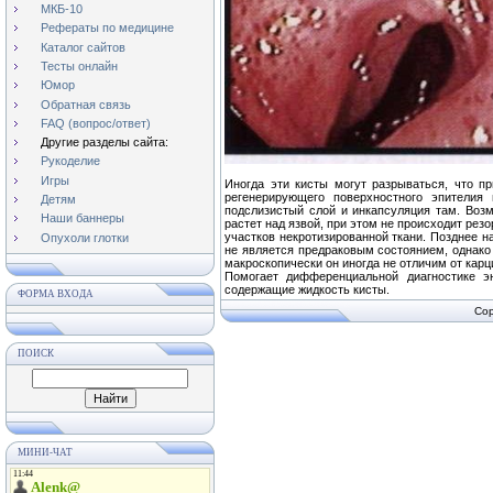
МКБ-10
Рефераты по медицине
Каталог сайтов
Тесты онлайн
Юмор
Обратная связь
FAQ (вопрос/ответ)
Другие разделы сайта:
Рукоделие
Игры
Иногда эти кисты могут разрываться, что п
регенерирующего поверхностного эпителия
Детям
подслизистый слой и инкапсуляция там. Воз
Наши баннеры
растет над язвой, при этом не происходит резо
участков некротизированной ткани. Позднее н
Опухоли глотки
не является предраковым состоянием, однако
макроскопически он иногда не отличим от кар
Помогает дифференциальной диагностике эн
содержащие жидкость кисты.
ФОРМА ВХОДА
Cop
ПОИСК
МИНИ-ЧАТ