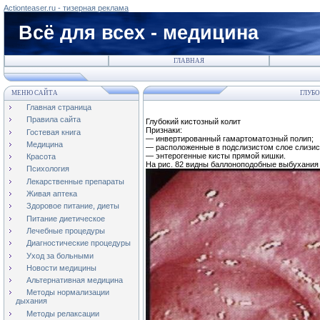
Actionteaser.ru - тизерная реклама
Всё для всех - медицина
ГЛАВНАЯ
МЕНЮ САЙТА
ГЛУБО
Главная страница
Правила сайта
Глубокий кистозный колит
Признаки:
Гостевая книга
— инвертированный гамартоматозный полип;
Медицина
— расположенные в подслизистом слое слизис
— энтерогенные кисты прямой кишки.
Красота
На рис. 82 видны баллоноподобные выбухания
Психология
Лекарственные препараты
Живая аптека
Здоровое питание, диеты
Питание диетическое
Лечебные процедуры
Диагностические процедуры
Уход за больными
Новости медицины
Альтернативная медицина
Методы нормализации
дыхания
Методы релаксации