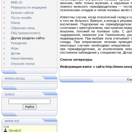
МКБ-10
женские, либо только мужские, а наружные
ложного мужского гермафродитизма — тести
Рефераты по медицине
психическим складом и типом половых желёз 
Каталог сайтов
Известны случаи, когда психический склад и 
Тесты онлайн
и того же больного. Важную, а иногда и реша
Юмор
воспитания. Подозрение на гермафродитизм
сочетании с крипторхизмом, при наличии недо
Обратная связь
мошонки, похожей на половые губы. С цел
FAQ (вопрос/ответ)
эндокринолог, гинеколог (см. Гинекология), у
Другие разделы сайта:
индивидуально. При выборе пола учитывают 
гонады. При оперативном лечении проводя
Рукоделие
некоторых случаях необходимо оперативное
Игры
при гермафродитизме, за исключением неко
постоянное наблюдение у специалистов. Дето
Детям
Наши баннеры
Список литературы
Опухоли глотки
Информация взята: с сайта http://www.sexope
ФОРМА ВХОДА
Cop
ПОИСК
МИНИ-ЧАТ