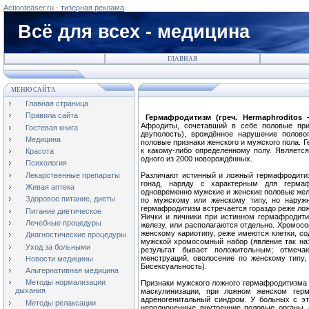
Actionteaser.ru - тизерная реклама
Всё для всех - медицина
ГЛАВНАЯ
МЕНЮ САЙТА
Главная страница
Правила сайта
Гермафродитизм (греч. Hermaphroditos
Афродиты, сочетавший в себе половые при
Гостевая книга
двуполость), врождённое нарушение полово
Медицина
половые признаки женского и мужского пола. 
к какому-либо определённому полу. Являетс
Красота
одного из 2000 новорождённых.
Психология
Лекарственные препараты
Различают истинный и ложный гермафродити
гонад, наряду с характерным для герма
Живая аптека
одновременно мужские и женские половые же
Здоровое питание, диеты
по мужскому или женскому типу, но наруж
гермафродитизм встречается гораздо реже лож
Питание диетическое
Яички и яичники при истинном гермафродит
Лечебные процедуры
железу, или располагаются отдельно. Хромосо
женскому кариотипу, реже имеются клетки, с
Диагностические процедуры
мужской хромосомный набор (явление так на
Уход за больными
результат бывает положительным; отмеч
менструаций, оволосение по женскому типу
Новости медицины
Бисексуальность).
Альтернативная медицина
Методы нормализации
Признаки мужского ложного гермафродитизма 
дыхания
маскулинизации, при ложном женском герм
адреногенитальный синдром. У больных с э
Методы релаксации
неполноценные внутренние половые органы 