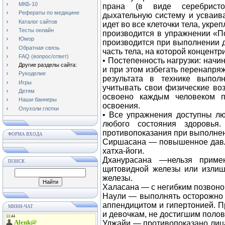
МКБ-10
прана (в виде серебристо-
Рефераты по медицине
дыхательную систему и усваива
Каталог сайтов
идет во все клеточки тела, укре
Тесты онлайн
производится в упражнении «П
Юмор
производится при выполнении д
Обратная связь
часть тела, на которой концент
FAQ (вопрос/ответ)
• Постепенность нагрузки: нач
Другие разделы сайта:
и при этом избегать перенапряж
Рукоделие
результата в технике выпол
Игры
учитывать свои физические во
Детям
освоено каждым человеком п
Наши баннеры
освоения.
Опухоли глотки
• Все упражнения доступны лю
любого состояния здоровья
противопоказания при выполне
ФОРМА ВХОДА
Сиршасана — повышенное давл
хатха-йоги.
Дханурасана —нельзя приме
ПОИСК
щитовидной железы или излишн
железы.
Халасана — с негибким позвоно
Наули — выполнять осторожно 
аппендицитом и гипертонией. П
МИНИ-ЧАТ
и девочкам, не достигшим полов
Уджайи — противопоказано лиц