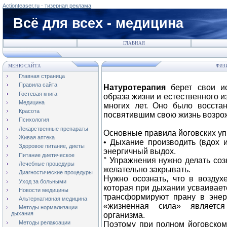
Actionteaser.ru - тизерная реклама
Всё для всех - медицина
ГЛАВНАЯ
МЕНЮ САЙТА
ФИЗ
Главная страница
Правила сайта
Натуротерапия
берет свои ис
Гостевая книга
образа жизни и естественного и
Медицина
многих лет. Оно было восста
Красота
посвятившим свою жизнь возрож
Психология
Лекарственные препараты
Основные правила йоговских у
Живая аптека
• Дыхание производить (вдох и
Здоровое питание, диеты
энергичный выдох.
Питание диетическое
° Упражнения нужно делать соз
Лечебные процедуры
желательно закрывать.
Диагностические процедуры
Нужно осознать, что в воздух
Уход за больными
которая при дыхании усваивает
Новости медицины
трансформируют прану в энер
Альтернативная медицина
«жизненная сила» является
Методы нормализации
дыхания
организма.
Методы релаксации
Поэтому при полном йоговском