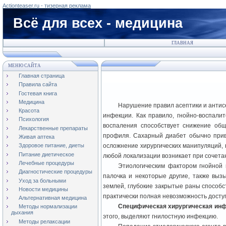
Actionteaser.ru - тизерная реклама
Всё для всех - медицина
ГЛАВНАЯ
МЕНЮ САЙТА
Главная страница
Правила сайта
Гостевая книга
Медицина
Нарушение правил асептики и антисе
Красота
инфекции. Как правило, гнойно-воспали
Психология
воспаления способствует снижение общ
Лекарственные препараты
профиля. Сахарный диабет обычно приво
Живая аптека
осложнение хирургических манипуляций, 
Здоровое питание, диеты
Питание диетическое
любой локализации возникает при сочетан
Лечебные процедуры
Этиологическим фактором гнойной 
Диагностические процедуры
палочка и некоторые другие, также выз
Уход за больными
землей, глубокие закрытые раны способс
Новости медицины
практически полная невозможность доступ
Альтернативная медицина
Специфическая хирургическая ин
Методы нормализации
дыхания
этого, выделяют гнилостную инфекцию.
Методы релаксации