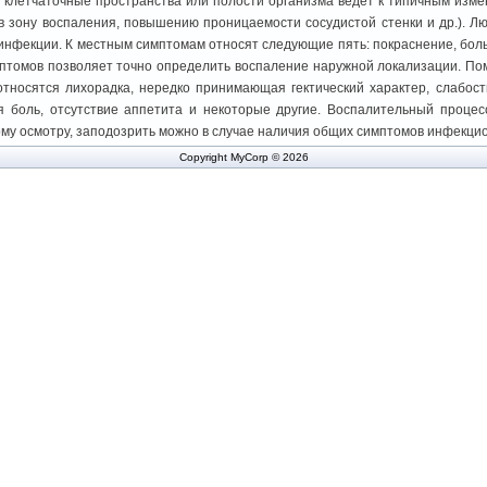
в клетчаточные пространства или полости организма ведет к типичным изме
в зону воспаления, повышению проницаемости сосудистой стенки и др.). 
нфекции. К местным симптомам относят следующие пять: покраснение, бол
птомов позволяет точно определить воспаление наружной локализации. По
тносятся лихорадка, нередко принимающая гектический характер, слабост
ая боль, отсутствие аппетита и некоторые другие. Воспалительный процес
му осмотру, заподозрить можно в случае наличия общих симптомов инфекци
Copyright MyCorp © 2026