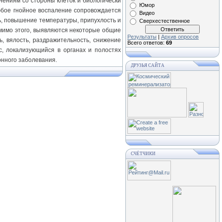
нениям со стороны клеток и биологически
Юмор
Любое гнойное воспаление сопровождается
Видео
ь, повышение температуры, припухлость и
Сверхестественное
мимо этого, выявляются некоторые общие
Результаты
|
Архив опросов
ь, вялость, раздражительность, снижение
Всего ответов:
69
с, локализующийся в органах и полостях
онного заболевания.
ДРУЗЬЯ САЙТА
СЧЁТЧИКИ