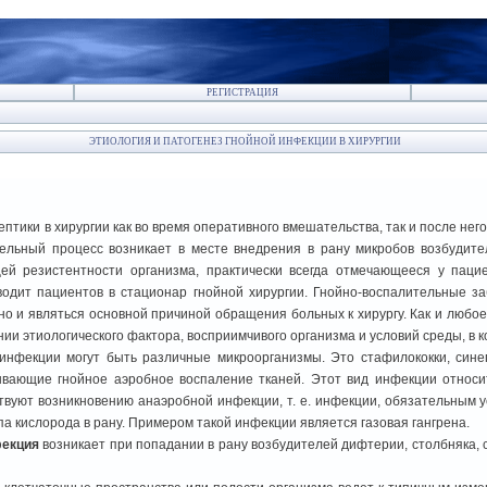
РЕГИСТРАЦИЯ
ЭТИОЛОГИЯ И ПАТОГЕНЕЗ ГНОЙНОЙ ИНФЕКЦИИ В ХИРУРГИИ
птики в хирургии как во время оперативного вмешательства, так и после нег
тельный процесс возникает в месте внедрения в рану микробов возбудит
ей резистентности организма, практически всегда отмечающееся у пацие
дит пациентов в стационар гнойной хирургии. Гнойно-воспалительные заб
но и являться основной причиной обращения больных к хирургу. Как и любое
ии этиологического фактора, восприимчивого организма и условий среды, в 
инфекции могут быть различные микроорганизмы. Это стафилококки, синег
ывающие гнойное аэробное воспаление тканей. Этот вид инфекции относи
твуют возникновению анаэробной инфекции, т. е. инфекции, обязательным 
а кислорода в рану. Примером такой инфекции является газовая гангрена.
фекция
возникает при попадании в рану возбудителей дифтерии, столбняка, 