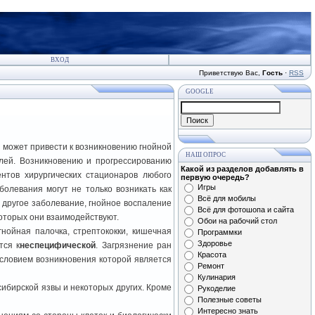
ВХОД
Приветствую Вас
,
Гость
·
RSS
GOOGLE
о может привести к возникновению гнойной
НАШ ОПРОС
елей. Возникновению и прогрессированию
Какой из разделов добавлять в
нтов хирургических стационаров любого
первую очередь?
Игры
олевания могут не только возникать как
Всё для мобилы
 другое заболевание, гнойное воспаление
Всё для фотошопа и сайта
которых они взаимодействуют.
Обои на рабочий стол
нойная палочка, стрептококки, кишечная
Программки
Здоровье
тся к
неспецифической
. Загрязнение ран
Красота
условием возникновения которой является
Ремонт
Кулинария
сибирской язвы и некоторых других. Кроме
Рукоделие
Полезные советы
Интересно знать