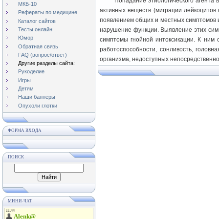
Попадание этиологического агента 
МКБ-10
активных веществ (миграции лейкоцитов 
Рефераты по медицине
появлением общих и местных симптомов и
Каталог сайтов
Тесты онлайн
нарушение функции. Выявление этих сим
Юмор
симптомы гнойной интоксикации. К ним о
Обратная связь
работоспособности, сонливость, головн
FAQ (вопрос/ответ)
организма, недоступных непосредственно
Другие разделы сайта:
Рукоделие
Игры
Детям
Наши баннеры
Опухоли глотки
ФОРМА ВХОДА
ПОИСК
МИНИ-ЧАТ