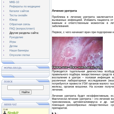
МКБ-10
Рефераты по медицине
Лечение уретрита
Каталог сайтов
Тесты онлайн
Проблема в лечении уретрита заключается
Юмор
вызванных инфекцией. Избавить пациента о
важным и ответственным моментом в леч
Обратная связь
заболевания.
FAQ (вопрос/ответ)
Первое, с чего начинает врач при подозрении 
Другие разделы сайта:
Рукоделие
Игры
Детям
Наши баннеры
Опухоли глотки
ФОРМА ВХОДА
Проводится тщательная диагностика возбуд
правильного подбора лекарственных средств 
воспаление в уретре – половая инфекция и
различные лабораторные исследования (маз
ПОИСК
потребуется провести УЗИ органов малого таз
железы, органов мошонки. На основе получе
лечение.
Лечение уретрита будет неэффективным, ес
Фактически лечение уретрита – это лечение в
трихомониаза, цитомегаловируса и др. за
МИНИ-ЧАТ
помощью разнообразных лекарственных сре
препаратов.