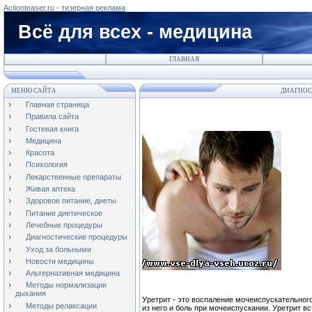
Actionteaser.ru - тизерная реклама
Всё для всех - медицина
ГЛАВНАЯ
МЕНЮ САЙТА
ДИАГНОС
Главная страница
Правила сайта
Гостевая книга
Медицина
Красота
Психология
Лекарственные препараты
Живая аптека
Здоровое питание, диеты
Питание диетическое
Лечебные процедуры
Диагностические процедуры
Уход за больными
Новости медицины
Альтернативная медицина
Методы нормализации
дыхания
Уретрит - это воспаление мочеиспускательног
Методы релаксации
из него и боль при мочеиспускании. Уретрит вс