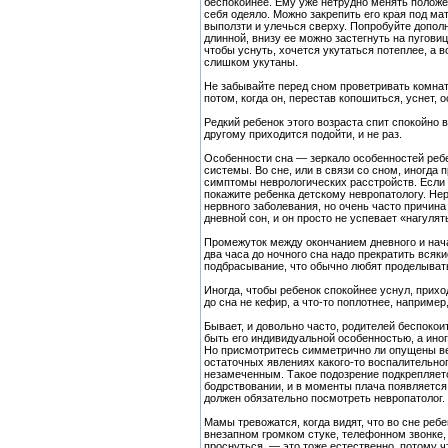
беспокойнее. Ему уже нетрудно менять положен
себя одеяло. Можно закрепить его края под ма
выползти и улечься сверху. Попробуйте допол
длинной, внизу ее можно застегнуть на пугови
чтобы уснуть, хочется укутаться потеплее, а в
слишком укутаны.
Не забывайте перед сном проветривать комнат
потом, когда он, перестав копошиться, уснет, 
Редкий ребенок этого возраста спит спокойно 
другому приходится подойти, и не раз.
Особенности сна — зеркало особенностей ребе
системы. Во сне, или в связи со сном, иногда
симптомы неврологических расстройств. Если 
покажите ребенка детскому невропатологу. Н
нервного заболевания, но очень часто причин
дневной сон, и он просто не успевает «нагулят
Промежуток между окончанием дневного и нача
два часа до ночного сна надо прекратить всяк
подбрасывание, что обычно любят проделыват
Иногда, чтобы ребенок спокойнее уснул, прихо
до сна не кефир, а что-то поплотнее, например
Бывает, и довольно часто, родителей беспокои
быть его индивидуальной особенностью, а иног
Но присмотритесь симметрично ли опущены ве
остаточных явлениях какого-то воспалительног
незамеченным. Такое подозрение подкрепляетс
бодрствовании, и в моменты плача появляется
должен обязательно посмотреть невропатолог.
Мамы тревожатся, когда видят, что во сне ребе
внезапном громком стуке, телефонном звонке, 
проснуться, — это тоже естественно, потому 