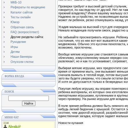
МКБ-10
Проверки требует и высокий детский стульчик, 
Рефераты по медицине
говорится, по наследству от друзей. Нет ли та
Каталог сайтов
прежний владелец? Иначе вашему малышу остан
Надежно ли устройство, не позволяющее выпас
Тесты онлайн
может ли ребенок, резко откинувшись назад, у
Юмор
Усадив малыша на высокий стул для очередног
Обратная связь
Немало младенцев получили ожоги, радостно ш
FAQ (вопрос/ответ)
Другие разделы сайта:
Не забывайте просматривать игрушки. Ребенку
состояния, что из нее вот-вот вывалятся какие
Рукоделие
медвежонка. Обычно это кусочки пенопласта, и
Игры
возможно, проглочены.
Детям
Вообще мягкие игрушки уже становятся самым
Наши баннеры
облезлому, измусоленному мишке нередко сохр
развлекает, но и как-то успокаивает, согревае
Опухоли глотки
Выбирая мягкие игрушки, мех предпочтите синт
время от времени мыть, они вызывают меньше
сначала вымыть в теплой воде, потом высушить
ФОРМА ВХОДА
зато вы будете уверены, что смыли остатки ф
И хотя он допускается только в безвредных ко
Покупая любую игрушку, вы вправе поинтересо
ПОИСК
ребенка материалы, из которых она изготовле
импортными игрушками, купленными в крупных 
через проверку. На рынке игрушки для младенц
В поле зрения ребенка должно быть немного иг
нибудь легкий бидончик с крышкой. Остается з
охотнее, чем дорогой игрушкой, разработанной
единственная загадка, которую задают малыши.
МИНИ-ЧАТ
Новости купания