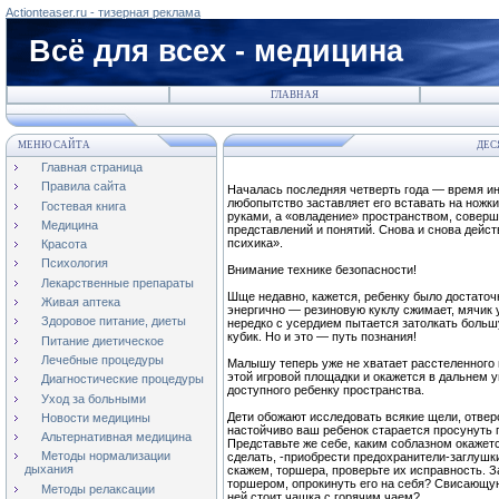
Actionteaser.ru - тизерная реклама
Всё для всех - медицина
ГЛАВНАЯ
МЕНЮ САЙТА
ДЕС
Главная страница
Правила сайта
Началась последняя четверть года — время ин
любопытство заставляет его вставать на ножк
Гостевая книга
руками, а «овладение» пространством, совер
Медицина
представлений и понятий. Снова и снова дейс
психика».
Красота
Психология
Внимание технике безопасности!
Лекарственные препараты
Шще недавно, кажется, ребенку было достаточн
Живая аптека
энергично — резиновую куклу сжимает, мячик 
Здоровое питание, диеты
нередко с усердием пытается затолкать боль
кубик. Но и это — путь познания!
Питание диетическое
Лечебные процедуры
Малышу теперь уже не хватает расстеленного н
этой игровой площадки и окажется в дальнем 
Диагностические процедуры
доступного ребенку пространства.
Уход за больными
Дети обожают исследовать всякие щели, отверс
Новости медицины
настойчиво ваш ребенок старается просунуть п
Альтернативная медицина
Представьте же себе, каким соблазном окажетс
Методы нормализации
сделать, -приобрести предохранители-заглушки
дыхания
скажем, торшера, проверьте их исправность. З
торшером, опрокинуть его на себя? Свисающую 
Методы релаксации
ней стоит чашка с горячим чаем?