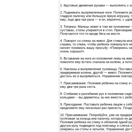
1. Круговые движения руками — выполнять с к
2. Поднимать выпрямленные ноги. Положите ре
гладкую палочку или большую яркую игрушку, п
ему; еще два-три раза — и он, вероятно, с уд
3. Топанье. Малыш лежит в том же положении 
суставах, стопы упираются в стол. Приговарива
Получается что-то вроде бега на месте.
4. Поворот со спины на живот. Для стимула мо
справа, то слева, чтобы ребенок повернулся н
начнет понимать вашу просьбу: «Повернись н
очень хорошо!».
5. Вставание на ноги из положения лежа на жив
помогите ему встать сначала на колени, а пото
6. Наклоны и выпрямления туловища. Поставьте
придерживая колени, другой — живот. Положите
достать ее и выпрямиться. Упражнение повтори
7. Присаживание. Положив ребенка на спину и
ему два-три раза сесть.
8. Сгибание и разгибание рук в положении сид
кольцами -- вы держитесь за них вместе с ребе
9. Приседание. Поставьте ребенка лицом к себе
предложите ему несколько раз присесть. Позд
10. Присаживание. Попробуйте, уже не придер
потягивая за кольца или палочку, которую он 
Положив ребенка на спину и обхватив одной р
другую руку подведите под поясницу и слегка 
опираясь на стопы и затылок. Упражнение дост