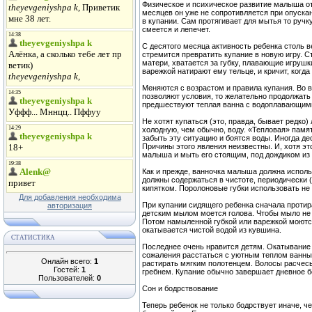
Физическое и психическое развитие малыша от
месяцев он уже не сопротивляется при опускан
в купании. Сам протягивает для мытья то ручку
смеется и лепечет.
С десятого месяца активность ребенка столь в
стремится превратить купание в новую игру. 
матери, хватается за губку, плавающие игрушки
варежкой натирают ему тельце, и кричит, когд
Меняются с возрастом и правила купания. Во 
позволяют условия, то желательно продолжать
предшествуют теплая ванна с водоплавающим
Не хотят купаться (это, правда, бывает редко)
холодную, чем обычно, воду. «Тепловая» памят
забыть эту ситуацию и боятся воды. Иногда д
Причины этого явления неизвестны. И, хотя эт
малыша и мыть его стоящим, под дождиком из 
Как и прежде, ванночка малыша должна исполь
должны содержаться в чистоте, периодически (
кипятком. Поролоновые губки использовать не с
Для добавления необходима
При купании сидящего ребенка сначала протир
авторизация
детским мылом моется голова. Чтобы мыло не п
Потом намыленной губкой или варежкой моютс
окатывается чистой водой из кувшина.
СТАТИСТИКА
Последнее очень нравится детям. Окатывание х
сожаления расстаться с уютным теплом ванны.
Онлайн всего:
1
растирать мягким полотенцем. Волосы расчес
Гостей:
1
гребнем. Купание обычно завершает дневное б
Пользователей:
0
Сон и бодрствование
Теперь ребенок не только бодрствует иначе, ч