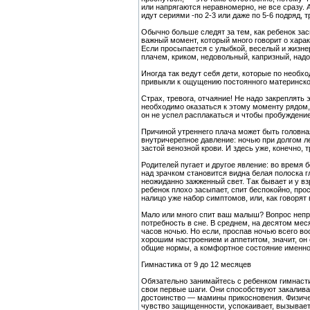
или напрягаются неравномерно, не все сразу. 
идут сериями -по 2-3 или даже по 5-6 подряд, 
Обычно больше следят за тем, как ребенок засы
важный момент, который много говорит о хара
Если просыпается с улыбкой, веселый и жизнер
плачем, криком, недовольный, капризный, надо
Иногда так ведут себя дети, которые по необх
привыкли к ощущению постоянного материнского
Страх, тревога, отчаяние! Не надо закреплять 
необходимо оказаться к этому моменту рядом, 
он не успел расплакаться и чтобы пробуждени
Причиной утреннего плача может быть головна
внутричерепное давление: ночью при долгом л
застой венозной крови. И здесь уже, конечно,
Родителей пугает и другое явление: во время б
над зрачком становится видна белая полоска гл
неожиданно зажженный свет. Так бывает и у взр
ребенок плохо засыпает, спит беспокойно, про
налицо уже набор симптомов, или, как говорят
Мало или много спит ваш малыш? Вопрос непрос
потребность в сне. В среднем, на десятом мес
часов ночью. Но если, проспав ночью всего в
хорошим настроением и аппетитом, значит, он с
общие нормы, а комфортное состояние именн
Гимнастика от 9 до 12 месяцев
Обязательно занимайтесь с ребенком гимнасти
свои первые шаги. Они способствуют закалива
достоинство — мамины прикосновения. Физическ
чувство защищенности, успокаивает, вызывае