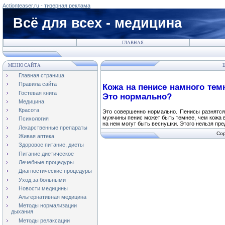
Actionteaser.ru - тизерная реклама
Всё для всех - медицина
ГЛАВНАЯ
МЕНЮ САЙТА
Ц
Главная страница
Правила сайта
Кожа на пенисе намного темн
Гостевая книга
Это нормально?
Медицина
Красота
Это совершенно нормально. Пенисы разнятся в
мужчины пенис может быть темнее, чем кожа в 
Психология
на нем могут быть веснушки. Этого нельзя пре
Лекарственные препараты
Cop
Живая аптека
Здоровое питание, диеты
Питание диетическое
Лечебные процедуры
Диагностические процедуры
Уход за больными
Новости медицины
Альтернативная медицина
Методы нормализации
дыхания
Методы релаксации