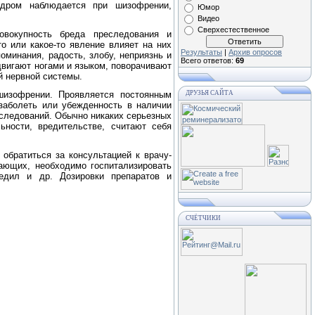
ндром наблюдается при шизофрении,
Юмор
Видео
Сверхестественное
вокупность бреда преследования и
о или какое-то явление влияет на них
Результаты
|
Архив опросов
поминания, радость, злобу, неприязнь и
Всего ответов:
69
двигают ногами и языком, поворачивают
й нервной системы.
 шизофрении. Проявляется постоянным
ДРУЗЬЯ САЙТА
 заболеть или убежденность в наличии
следований. Обычно никаких серьезных
ности, вредительстве, считают себя
обратиться за консультацией к врачу-
ающих, необходимо госпитализировать
седил и др. Дозировки препаратов и
СЧЁТЧИКИ