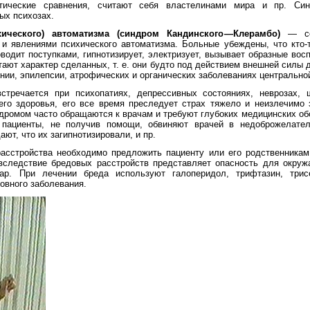
стические сравнения, считают себя властелинами мира и пр. Си
ых психозах.
хического) автоматизма (синдром Кандинского—Клерамбо)
— со
и явлениями психического автоматизма. Больные убеждены, что кто-т
водит поступками, гипнотизирует, электризует, вызывает образные вос
тают характер сделанных, т. е. они будто под действием внешней силы 
нии, эпилепсии, атрофических и органических заболеваниях центрально
встречается при психопатиях, депрессивных состояниях, неврозах,
его здоровья, его все время преследует страх тяжело и неизлечимо
ндромом часто обращаются к врачам и требуют глубоких медицинских об
 пациенты, не получив помощи, обвиняют врачей в недоброжелатель
ют, что их загипнотизировали, и пр.
асстройства необходимо предложить пациенту или его родственникам 
 вследствие бредовых расстройств представляет опасность для окруж
нар. При лечении бреда используют галоперидол, трифтазин, три
новного заболевания.