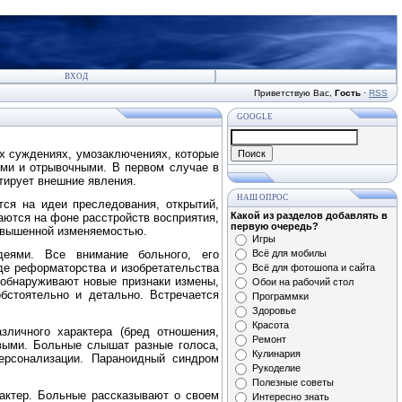
ВХОД
Приветствую Вас
,
Гость
·
RSS
GOOGLE
х суждениях, умозаключениях, которые
ыми и отрывочными. В первом случае в
тирует внешние явления.
НАШ ОПРОС
ся на идеи преследования, открытий,
Какой из разделов добавлять в
аются на фоне расстройств восприятия,
первую очередь?
овышенной изменяемостью.
Игры
еями. Все внимание больного, его
Всё для мобилы
де реформаторства и изобретательства
Всё для фотошопа и сайта
 обнаруживают новые признаки измены,
Обои на рабочий стол
бстоятельно и детально. Встречается
Программки
Здоровье
Красота
личного характера (бред отношения,
Ремонт
выми. Больные слышат разные голоса,
Кулинария
ерсонализации. Параноидный синдром
Рукоделие
Полезные советы
актер. Больные рассказывают о своем
Интересно знать