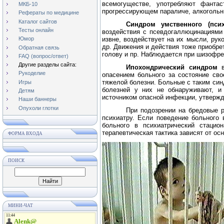
всемогуществе, употребляют фанта
МКБ-10
прогрессирующем параличе, алкогольн
Рефераты по медицине
Каталог сайтов
Синдром умственного (пси
Тесты онлайн
воздействия с псевдогаллюцинациями 
извне, воздействует на их мысли, руко
Юмор
др. Движения и действия тоже приобре
Обратная связь
голову и пр. Наблюдается при шизофре
FAQ (вопрос/ответ)
Другие разделы сайта:
Ипохондрический синдром
Рукоделие
опасением больного за состояние сво
тяжелой болезни. Больные с таким си
Игры
болезней у них не обнаруживают, и
Детям
источником опасной инфекции, утвержда
Наши баннеры
Опухоли глотки
При подозрении на бредовые р
психиатру. Если поведение больного
больного в психиатрический стацио
терапевтическая тактика зависят от ос
ФОРМА ВХОДА
ПОИСК
МИНИ-ЧАТ