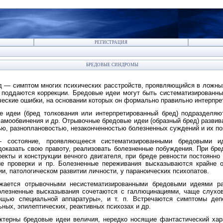
РЕГИСТРАЦИЯ
БРЕДОВЫЕ СИНДРОМЫ
д — симптом многих психических расстройств, проявляющийся в ложны
 поддаются коррекции. Бредовые идеи могут быть систематизированн
еские ошибки, на основании которых он формально правильно интерпре
 идеи (бред толкования или интерпретированный бред) подразделяют
 самообвинения и др. Отрывочные бредовые идеи (образный бред) развив
ью, разноплановостью, незаконченностью болезненных суждений и их п
состояние, проявляющееся систематизированными бредовыми ид
оказать свою правоту, реализовать болезненные побуждения. При бре
екты и конструкции вечного двигателя, при бреде ревности постоянно
ые проверки и пр. Болезненные переживания высказываются крайне о
, патологическом развитии личности, у параноических психопатов.
жается отрывочными несистематизированными бредовыми идеями раз
олезненные
высказывания сочетаются с галлюцинациями, чаще слухо
щью специальной аппаратуры», и т. п. Встречаются симптомы деп
ных, эпилептических, реактивных психозах и др.
ктерны бредовые идеи величия, нередко носящие фантастический хар