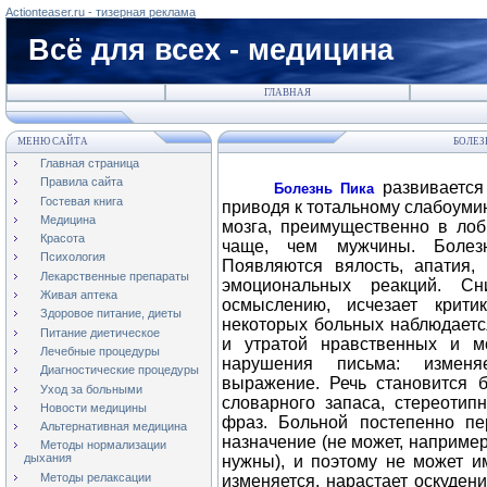
Actionteaser.ru - тизерная реклама
Всё для всех - медицина
ГЛАВНАЯ
МЕНЮ САЙТА
БОЛЕЗ
Главная страница
Правила сайта
развивается
Болезнь Пика
Гостевая книга
приводя к тотальному слабоуми
Медицина
мозга, преимущественно в ло
Красота
чаще, чем мужчины. Болезн
Психология
Появляются вялость, апатия, 
Лекарственные препараты
эмоциональных реакций. С
Живая аптека
осмыслению, исчезает крити
Здоровое питание, диеты
некоторых больных наблюдаетс
Питание диетическое
и утратой нравственных и м
Лечебные процедуры
нарушения письма: изменяе
Диагностические процедуры
выражение. Речь становится 
Уход за больными
словарного запаса, стереотип
Новости медицины
фраз. Больной постепенно пе
Альтернативная медицина
назначение (не может, например,
Методы нормализации
дыхания
нужны), и поэтому не может им
Методы релаксации
изменяется, нарастает оскуден