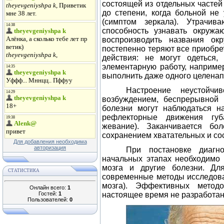
состоящей из отдельных частей
до степени, когда больной не
(симптом зеркала). Утрачив
способность узнавать окружа
воспроизводить названия ок
постепенно теряют все приобре
действия: не могут одеться, 
элементарную работу, например
выполнить даже одного целенап
Настроение неустойчи
возбуждением, беспрерывной 
болезни могут наблюдаться н
рефлекторные движения губа
жевание). Заканчивается бо
сохранением хватательных и со
Для добавления необходима
авторизация
При постановке диагн
начальных этапах необходимо 
мозга и другие болезни. Дл
СТАТИСТИКА
современные методы исследова
мозга). Эффективных метод
Онлайн всего:
1
Гостей:
1
настоящее время не разработан
Пользователей:
0