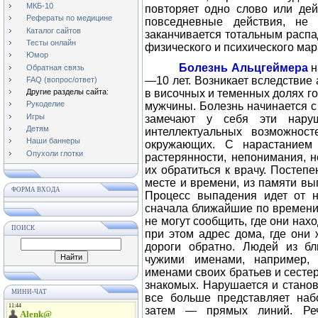
МКБ-10
повторяет одно слово или дей
Рефераты по медицине
повседневные действия, не 
Каталог сайтов
заканчивается тотальным распа
Тесты онлайн
физического и психического мар
Юмор
Болезнь Альцгеймера
н
Обратная связь
—10 лет. Возникает вследствие
FAQ (вопрос/ответ)
в височных и теменных долях г
Другие разделы сайта:
Рукоделие
мужчины. Болезнь начинается 
Игры
замечают у себя эти нару
Детям
интеллектуальных возможнос
Наши баннеры
окружающих. С нарастанием 
Опухоли глотки
растерянности, непонимания, н
их обратиться к врачу. Постеп
месте и времени, из памяти вы
ФОРМА ВХОДА
Процесс выпадения идет от н
сначала ближайшие по времени 
не могут сообщить, где они нах
ПОИСК
при этом адрес дома, где они 
дороги обратно. Людей из б
чужими именами, например, 
именами своих братьев и сесте
знакомых. Нарушается и станов
МИНИ-ЧАТ
все больше представляет наб
затем — прямых линий. Реч