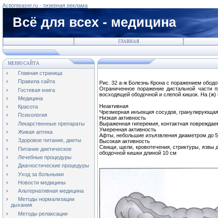
Actionteaser.ru - тизерная реклама
Всё для всех - медицина
ГЛАВНАЯ
МЕНЮ САЙТА
Главная страница
Правила сайта
Рис. 32 а-ж Болезнь Крона с поражением ободо
Ограниченное поражение дистальной части п
Гостевая книга
восходящей ободочной и слепой кишок. На (ж) 
Медицина
Неактивная
Красота
Чрезмерная инъекция сосудов, гранулирующая
Психология
Низкая активность
Лекарственные препараты
Выраженная гиперемия, контактная повреждае
Умеренная активность
Живая аптека
Афты, небольшие изъязвления диаметром до 5 
Здоровое питание, диеты
Высокая активность
Свищи, щели, кровотечения, стриктуры, язвы 
Питание диетическое
ободочной кишки длиной 10 см
Лечебные процедуры
Диагностические процедуры
Уход за больными
Новости медицины
Альтернативная медицина
Методы нормализации
дыхания
Методы релаксации