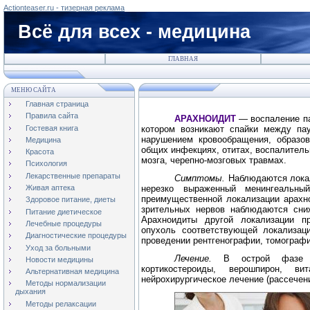
Actionteaser.ru - тизерная реклама
Всё для всех - медицина
ГЛАВНАЯ
МЕНЮ САЙТА
Главная страница
Правила сайта
АРАХНОИДИТ
— воспаление па
Гостевая книга
котором возникают спайки между па
нарушением кровообращения, образов
Медицина
общих инфекциях, отитах, воспалитель
Красота
мозга, черепно-мозговых травмах.
Психология
Лекарственные препараты
Симптомы.
Наблюдаются лока
нерезко выраженный менингеальны
Живая аптека
преимущественной локализации арахн
Здоровое питание, диеты
зрительных нервов наблюдаются сниж
Питание диетическое
Арахноидиты другой локализации п
Лечебные процедуры
опухоль соответствующей локализац
Диагностические процедуры
проведении рентгенографии, томографи
Уход за больными
Лечение.
В острой фазе 
Новости медицины
кортикостероиды, верошпирон, 
Альтернативная медицина
нейрохирургическое лечение (рассечени
Методы нормализации
дыхания
Методы релаксации